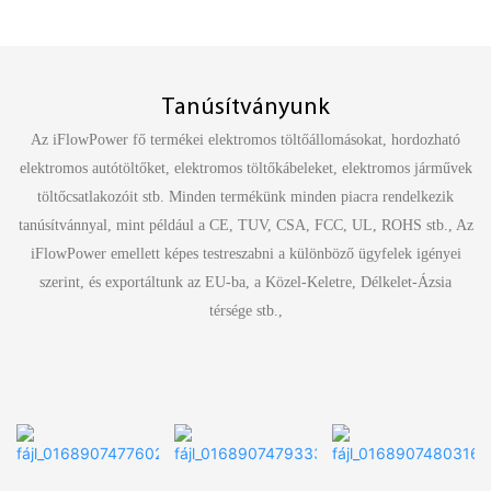
Tanúsítványunk
Az iFlowPower fő termékei elektromos töltőállomásokat, hordozható
elektromos autótöltőket, elektromos töltőkábeleket, elektromos járművek
töltőcsatlakozóit stb. Minden termékünk minden piacra rendelkezik
tanúsítvánnyal, mint például a CE, TUV, CSA, FCC, UL, ROHS stb., Az
iFlowPower emellett képes testreszabni a különböző ügyfelek igényei
szerint, és exportáltunk az EU-ba, a Közel-Keletre, Délkelet-Ázsia
térsége stb.,