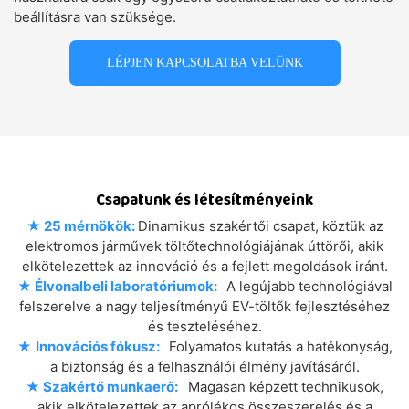
beállításra van szüksége.
LÉPJEN KAPCSOLATBA VELÜNK
Csapatunk és létesítményeink
★
25 mérnökök:
Dinamikus szakértői csapat, köztük az
elektromos járművek töltőtechnológiájának úttörői, akik
elkötelezettek az innováció és a fejlett megoldások iránt.
★
Élvonalbeli laboratóriumok:
A legújabb technológiával
felszerelve a nagy teljesítményű EV-töltők fejlesztéséhez
és teszteléséhez.
★
Innovációs fókusz:
Folyamatos kutatás a hatékonyság,
a biztonság és a felhasználói élmény javításáról.
★
Szakértő munkaerő:
Magasan képzett technikusok,
akik elkötelezettek az aprólékos összeszerelés és a