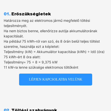
01.
Erőszükségletek
Határozza meg az elektromos jármű megfelelő töltési
teljesítményét.
Ha nem biztos benne, ellenőrizze autója akkumulátorának
kapacitását.
Ha például 75 kWh-ról van szó, és 8 órán belül teljes töltést
szeretne, használja ezt a képletet:
Teljesítmény (kW) = Akkumulátor kapacitása (kWh) ÷ Idő (óra)
75 kWh-ért 8 óra alatt:
Teljesítmény= 75 ÷ 8​ = 9,375 kW
11 kW-ra lenne szüksége elektromos töltőként
LÉPJEN KAPCSOLATBA VELÜNK
02.
Töltési szabványok