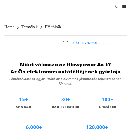
Home
Termékek
EV töltők
Energizálja utazását
Villamosítsa a környezetet
Miért válassza az Iflowpower As-t?
Az Ön elektromos autótöltőjének gyártója
Főmérnökünk az egyik úttörő az elektromos járműtöltők fejlesztésében
Kínában.
15+
30+
100+
BMS R&D
R&D csapattag
Országok
6,000+
120,000+