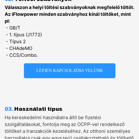
Válasszon a helyi töltési szabványoknak megfelelő töltőt.
Az iFlowpower minden szabványhoz kínál töltőket, mint
pl:
- GB/T
- 1. típus (J1772)
- Típus 2
- CHAdeMO
- CCS/Combo.
LÉPJEN KAPCSOLATBA VELÜNK
03.
Használati típus
Ha kereskedelmi használatra állít be fizetési
szolgáltatásokat, fontolja meg az OCPP-vel rendelkező
töltőket a tranzakciók kezeléséhez. Az otthoni személyes
használatra csak egy egyszerű csatlakoztatható és tölthető