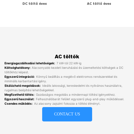
DC töltő éves
AC töltő éves
AC töltők
Energiagazdálkodási lehetőségek:
7 kW-tól 22 kW-ig
Költséghatékony:
Alacsonyabb kezdeti beruházási és üzemeltetési költségek a DC
töltőkhöz képest.
Egyszerű integráció:
Könnyű beállítás a meglévő elektromos rendszerekkel és
minimális karbantartási igény.
Skálázható megoldások:
Ideális lakossági, kereskedelmi és nyilvános használatra,
rugalmas beépítési lehetőségekkel.
Megfizethető töltés:
Gazdaságos megoldás a mindennapi töltési igényekhez.
Egyszerű használat:
Felhasználóbarát felület egyszerű plug-and-play működéssel.
Csendes működés:
Az alacsony zajszint fokozza a töltési élményt.
CONTACT US