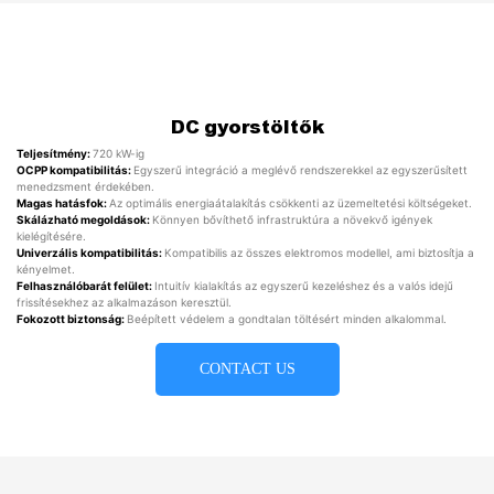
DC gyorstöltők
Teljesítmény:
720 kW-ig
OCPP kompatibilitás:
Egyszerű integráció a meglévő rendszerekkel az egyszerűsített
menedzsment érdekében.
Magas hatásfok:
Az optimális energiaátalakítás csökkenti az üzemeltetési költségeket.
Skálázható megoldások:
Könnyen bővíthető infrastruktúra a növekvő igények
kielégítésére.
Univerzális kompatibilitás:
Kompatibilis az összes elektromos modellel, ami biztosítja a
kényelmet.
Felhasználóbarát felület:
Intuitív kialakítás az egyszerű kezeléshez és a valós idejű
frissítésekhez az alkalmazáson keresztül.
Fokozott biztonság:
Beépített védelem a gondtalan töltésért minden alkalommal.
CONTACT US