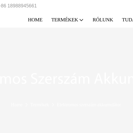
+86 18988945661
HOME
TERMÉKEK
RÓLUNK
TUD
omos Szerszám Akku
Home
Termékek
Elektromos szerszám akkumulátor