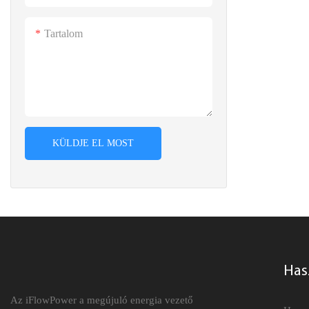
Tartalom
KÜLDJE EL MOST
Has
Az iFlowPower a megújuló energia vezető