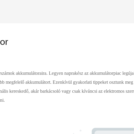
or
ámok akkumulátoraira. Legyen naprakész az akkumulátorpiac legújabb t
ább megfelelő akkumulátort. Ezenkívül gyakorlati tippeket osztunk meg 
ionális kereskedő, akár barkácsoló vagy csak kíváncsi az elektromos s
ni.