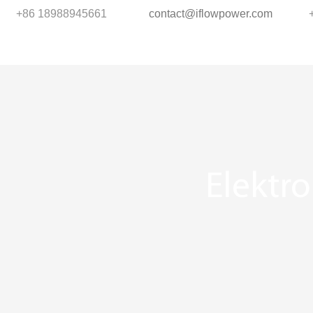
+86 18988945661
contact@iflowpower.com
Elektr