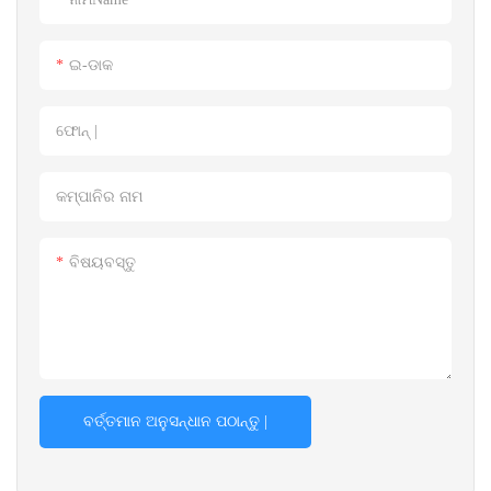
ଇ-ଡାକ
ଫୋନ୍ |
କମ୍ପାନିର ନାମ
ବିଷୟବସ୍ତୁ
ବର୍ତ୍ତମାନ ଅନୁସନ୍ଧାନ ପଠାନ୍ତୁ |