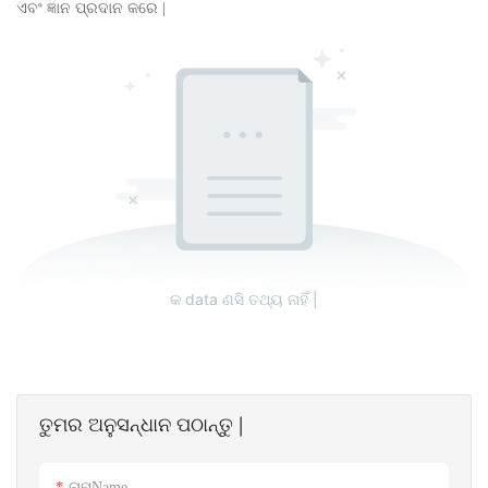
ଏବଂ ଜ୍ଞାନ ପ୍ରଦାନ କରେ |
କ data ଣସି ତଥ୍ୟ ନାହିଁ |
ତୁମର ଅନୁସନ୍ଧାନ ପଠାନ୍ତୁ |
ନାମName