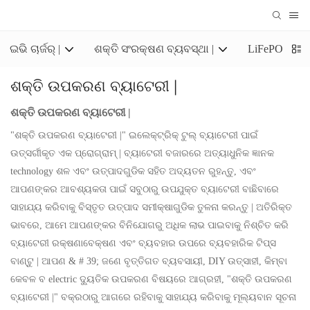
ଇଭି ଚାର୍ଜର୍ |
ଶକ୍ତି ସଂରକ୍ଷଣ ବ୍ୟବସ୍ଥା |
LiFePO4 ସଂର
ଶକ୍ତି ଉପକରଣ ବ୍ୟାଟେରୀ |
ଶକ୍ତି ଉପକରଣ ବ୍ୟାଟେରୀ |
"ଶକ୍ତି ଉପକରଣ ବ୍ୟାଟେରୀ |" ଇଲେକ୍ଟ୍ରିକ୍ ଟୁଲ୍ ବ୍ୟାଟେରୀ ପାଇଁ
ଉତ୍ସର୍ଗୀକୃତ ଏକ ପ୍ରୋଗ୍ରାମ୍ | ବ୍ୟାଟେରୀ ବଜାରରେ ଅତ୍ୟାଧୁନିକ ଜ୍ଞାନକ
technology ଶଳ ଏବଂ ଉତ୍ପାଦଗୁଡିକ ସହିତ ଅଦ୍ୟତନ ରୁହନ୍ତୁ, ଏବଂ
ଆପଣଙ୍କର ଆବଶ୍ୟକତା ପାଇଁ ସବୁଠାରୁ ଉପଯୁକ୍ତ ବ୍ୟାଟେରୀ ବାଛିବାରେ
ସାହାଯ୍ୟ କରିବାକୁ ବିସ୍ତୃତ ଉତ୍ପାଦ ସମୀକ୍ଷାଗୁଡିକ ତୁଳନା କରନ୍ତୁ | ଅତିରିକ୍ତ
ଭାବରେ, ଆମେ ଆପଣଙ୍କର ବିନିଯୋଗରୁ ଅଧିକ ଲାଭ ପାଇବାକୁ ନିଶ୍ଚିତ କରି
ବ୍ୟାଟେରୀ ରକ୍ଷଣାବେକ୍ଷଣ ଏବଂ ବ୍ୟବହାର ଉପରେ ବ୍ୟବହାରିକ ଟିପ୍ସ
ବାଣ୍ଟୁ | ଆପଣ & # 39; ଜଣେ ବୃତ୍ତିଗତ ବ୍ୟବସାୟୀ, DIY ଉତ୍ସାହୀ, କିମ୍ବା
କେବଳ ବ electric ଦ୍ୟୁତିକ ଉପକରଣ ବିଷୟରେ ଆଗ୍ରହୀ, "ଶକ୍ତି ଉପକରଣ
ବ୍ୟାଟେରୀ |" ବକ୍ରଠାରୁ ଆଗରେ ରହିବାକୁ ସାହାଯ୍ୟ କରିବାକୁ ମୂଲ୍ୟବାନ ସୂଚନା