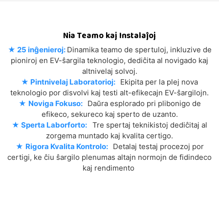
Nia Teamo kaj Instalaĵoj
★
25 inĝenieroj:
Dinamika teamo de spertuloj, inkluzive de
pioniroj en EV-ŝargila teknologio, dediĉita al novigado kaj
altnivelaj solvoj.
★
Pintnivelaj Laboratorioj:
Ekipita per la plej nova
teknologio por disvolvi kaj testi alt-efikecajn EV-ŝargilojn.
★
Noviga Fokuso:
Daŭra esplorado pri plibonigo de
efikeco, sekureco kaj sperto de uzanto.
★
Sperta Laborforto:
Tre spertaj teknikistoj dediĉitaj al
zorgema muntado kaj kvalita certigo.
★
Rigora Kvalita Kontrolo:
Detalaj testaj procezoj por
certigi, ke ĉiu ŝargilo plenumas altajn normojn de fidindeco
kaj rendimento