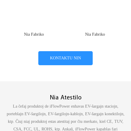
Nia Fabriko
Nia Fabriko
KONTAKTU NIN
Nia Atestilo
La ĉefaj produktoj de iFlowPower enhavas EV-ŝargajn staciojn,
porteblajn EV-ŝargilojn, EV-ŝargilojn-kablojn, EV-ŝargajn konektilojn,
ktp. Ĉiuj niaj produktoj estas atestitaj por ĉiu merkato, kiel CE, TUV,
CSA, FCC, UL, ROHS, ktp. Ankaŭ, iFlowPower kapablas fari