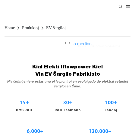
Home
Produktoj
EV-ŝargiloj
Energigu vian vojaĝon
Elektrigu la medion
Kial Elekti Iflowpower Kiel
Via EV Ŝargilo Fabrikisto
Nia ĉefinĝeniero estas unu el la pioniroj en evoluigado de elektraj veturiloj
ŝargiloj en Ĉinio.
15+
30+
100+
BMS R&D
R&D Teamano
Landoj
6,000+
120,000+