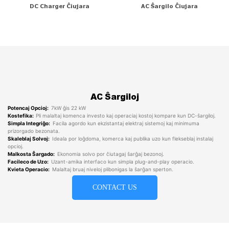
DC Charger Ĉiujara
AC Ŝargilo Ĉiujara
AC Ŝargiloj
Potencaj Opcioj:
7kW ĝis 22 kW
Kostefika:
Pli malaltaj komenca investo kaj operaciaj kostoj kompare kun DC-ŝargiloj.
Simpla Integriĝo:
Facila agordo kun ekzistantaj elektraj sistemoj kaj minimuma
prizorgado bezonata.
Skaleblaj Solvoj:
Ideala por loĝdoma, komerca kaj publika uzo kun flekseblaj instalaj
opcioj.
Malkosta Ŝargado:
Ekonomia solvo por ĉiutagaj ŝarĝaj bezonoj.
Facileco de Uzo:
Uzant-amika interfaco kun simpla plug-and-play operacio.
Kvieta Operacio:
Malaltaj bruaj niveloj plibonigas la ŝarĝan sperton.
CONTACT US