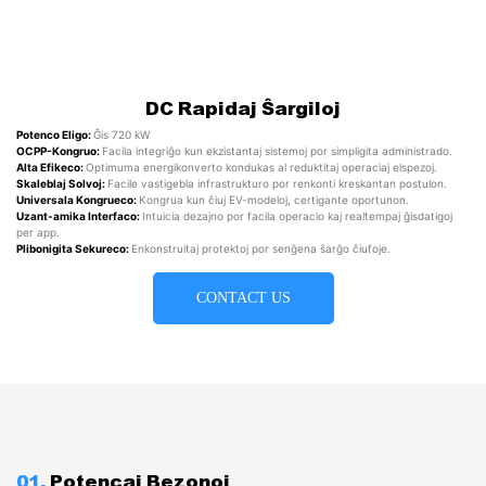
DC Rapidaj Ŝargiloj
Potenco Eligo:
Ĝis 720 kW
OCPP-Kongruo:
Facila integriĝo kun ekzistantaj sistemoj por simpligita administrado.
Alta Efikeco:
Optimuma energikonverto kondukas al reduktitaj operaciaj elspezoj.
Skaleblaj Solvoj:
Facile vastigebla infrastrukturo por renkonti kreskantan postulon.
Universala Kongrueco:
Kongrua kun ĉiuj EV-modeloj, certigante oportunon.
Uzant-amika Interfaco:
Intuicia dezajno por facila operacio kaj realtempaj ĝisdatigoj
per app.
Plibonigita Sekureco:
Enkonstruitaj protektoj por senĝena ŝarĝo ĉiufoje.
CONTACT US
01.
Potencaj Bezonoj