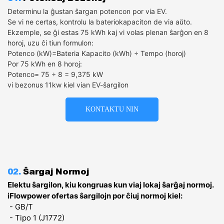
Determinu la ĝustan ŝargan potencon por via EV.
Se vi ne certas, kontrolu la bateriokapaciton de via aŭto.
Ekzemple, se ĝi estas 75 kWh kaj vi volas plenan ŝarĝon en 8
horoj, uzu ĉi tiun formulon:
Potenco (kW)=Bateria Kapacito (kWh) ÷ Tempo (horoj)
Por 75 kWh en 8 horoj:
Potenco= 75 ÷ 8​ = 9,375 kW
vi bezonus 11kw kiel vian EV-ŝargilon
KONTAKTU NIN
02.
Ŝargaj Normoj
Elektu ŝargilon, kiu kongruas kun viaj lokaj ŝarĝaj normoj.
iFlowpower ofertas ŝargilojn por ĉiuj normoj kiel:
- GB/T
- Tipo 1 (J1772)