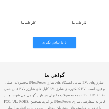
کارخانه ما
کارخانه ما
با ما تماس بگیرید
گواهی ما
محصولات اصلی iFlowPower شامل ایستگاه های شارژ EV، شارژرهای
قابل حمل EV، کابل های شارژر EV، کانکتورهای شارژ EV و غیره است.
همه محصولات ما برای هر بازار گواهی می شوند، مانند CE، TUV، CSA،
FCC، UL، ROHS، و غیره، همچنین، iFlowPower قادر به سفارشی سازی
با توجه به خواسته های مشتریان مختلف است و ما به اتحادیه اروپا،