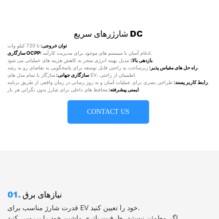
شارژرهای سریع DC
توان خروجی:
تا 720 کیلو وات
ادغام آسان با سیستم های موجود برای مدیریت کارآمد.
سازگاری OCPP:
تبدیل بهینه انرژی منجر به کاهش هزینه های عملیاتی می شود.
بازدهی بالا:
زیرساخت به راحتی قابل توسعه برای پاسخگویی به تقاضای رو به رشد.
راه حل های مقیاس پذیر:
سازگار با تمام مدل های EV، اطمینان از راحتی.
سازگاری جهانی:
طراحی بصری برای عملیات آسان و به روز رسانی در زمان واقعی از طریق برنامه.
رابط کاربر پسند:
محافظ های داخلی برای شارژ بدون نگرانی هر بار.
ایمنی پیشرفته:
CONTACT US
نیازهای برق
01.
قدرت شارژ مناسب برای EV خود را تعیین کنید.
اگر مطمئن نیستید، ظرفیت باتری ماشین خود را بررسی کنید.