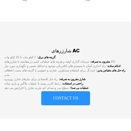
شارژرهای AC
گزینه های برق:
7 کیلو وات تا 22 کیلو وات
سرمایه گذاری اولیه و هزینه های عملیاتی کمتر در مقایسه با شارژرهای DC.
مقرون به صرفه:
راه اندازی آسان با سیستم های الکتریکی موجود و حداقل تعمیر و نگهداری مورد نیاز.
ادغام ساده:
راه حل های مقیاس پذیر:
ایده آل برای استفاده مسکونی، تجاری و عمومی با گزینه های نصب انعطاف
پذیر.
راه حل اقتصادی برای نیازهای شارژ روزمره.
شارژ مقرون به صرفه:
رابط کاربر پسند با عملیات پلاگین و بازی ساده.
راحتی در استفاده:
سطح سر و صدای کم تجربه شارژ را افزایش می دهد.
عملیات بی صدا:
CONTACT US