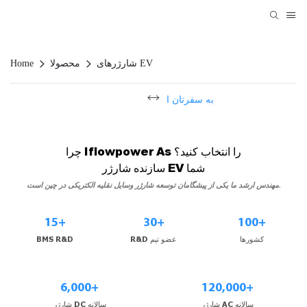
شارژرهای EV
محصولا
Home
به سفرتان انرژی بدهید
محیط زیست را برق دهید
چرا Iflowpower As را انتخاب کنید؟
سازنده شارژر EV شما
مهندس ارشد ما یکی از پیشگامان توسعه شارژر وسایل نقلیه الکتریکی در چین است.
15+
30+
100+
کشورها
R&D عضو تیم
BMS R&D
6,000+
120,000+
شارژر AC سالانه
شارژر DC سالانه