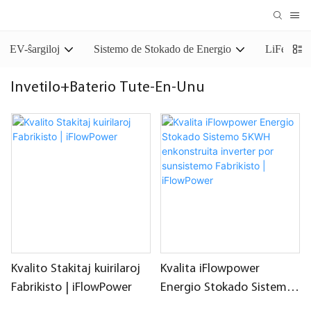
EV-ŝargiloj
Sistemo de Stokado de Energio
LiFePO4 S
Invetilo+Baterio Tute-En-Unu
Kvalito Stakitaj kuirilaroj
Kvalita iFlowpower
Fabrikisto | iFlowPower
Energio Stokado Sistemo
5KWH enkonstruita