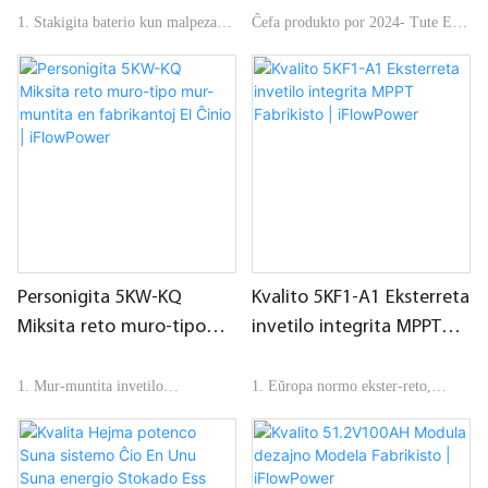
inverter por sunsistemo
1. Stakigita baterio kun malpeza
Ĉefa produkto por 2024- Tute En
Fabrikisto | iFlowPower
panelo kaj rapidkonektaj terminaloj
Unu Balkona Energio Stokado,
5kwh+5kw (Integra
Baterio&Invetilo), plug and play,
2. Subtenas ĝis 8 grupojn
ne necesas instali plian elektran
retan elektron, facile instalebla kaj
uzebla, bonvenigita de klientoj tra
3. Ununura 5KW-invetilo, subtenas
la tuta mondo.
paralelan konekton
Personigita 5KW-KQ
Kvalito 5KF1-A1 Eksterreta
Miksita reto muro-tipo
invetilo integrita MPPT
mur-muntita en
Fabrikisto | iFlowPower
fabrikantoj El Ĉinio |
1. Mur-muntita invetilo
1. Eŭropa normo ekster-reto,
iFlowPower
integra MPPT, kun komunikado
2. Integrita fotovoltaeca MPPT,