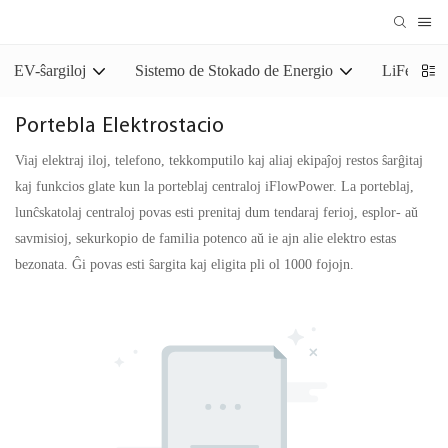
EV-ŝargiloj
Sistemo de Stokado de Energio
LiFePO4 S
Portebla Elektrostacio
Viaj elektraj iloj, telefono, tekkomputilo kaj aliaj ekipaĵoj restos ŝarĝitaj
kaj funkcios glate kun la porteblaj centraloj iFlowPower. La porteblaj,
lunĉskatolaj centraloj povas esti prenitaj dum tendaraj ferioj, esplor- aŭ
savmisioj, sekurkopio de familia potenco aŭ ie ajn alie elektro estas
bezonata. Ĝi povas esti ŝargita kaj eligita pli ol 1000 fojojn.