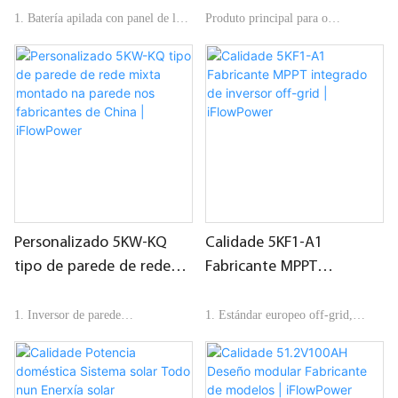
calidade 5KWH inversor
1. Batería apilada con panel de luz
Produto principal para o
integrado para sistema
e terminales de conexión rápida
almacenamento de enerxía de
solar Fabricante |
balcón todo en 2024, 5kwh+5kw
(batería integrada)&Inverter), plug
iFlowPower
2. Admite ata 8 grupos
and play, sen necesidade de instalar
enerxía eléctrica adicional, fácil de
instalar e usar, ben recibido por
3. Inversor único de 5KW, admite
clientes de todo o mundo.
conexión paralela
Personalizado 5KW-KQ
Calidade 5KF1-A1
tipo de parede de rede
Fabricante MPPT
mixta montado na parede
integrado de inversor off-
nos fabricantes de China |
grid | iFlowPower
1. Inversor de parede
1. Estándar europeo off-grid,
iFlowPower
MPPT integrado, con
comunicación
2. MPPT fotovoltaico integrado,