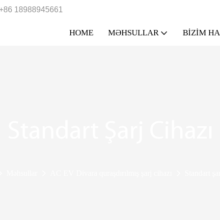
+86 18988945661
HOME
MƏHSULLAR
BIZIM H
Standart Şarj Cihazı
Məhsullar
AC EV Divara quraşdırılmış şarj cihazı
Standart şar