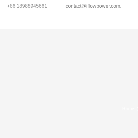
+86 18988945661
contact@iflowpower.com
.
Home