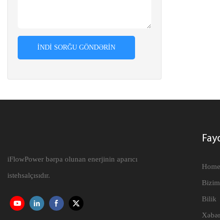
İNDI SORĞU GÖNDƏRIN
Fayd
iFlowPower bərpa olunan enerjinin aparıcı
Hom
istehsalçısıdır.
Bizim
Bilik
Xəbər