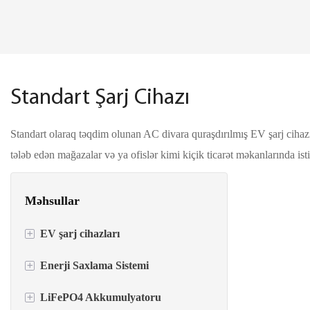
Standart Şarj Cihazı
Standart olaraq təqdim olunan AC divara quraşdırılmış EV şarj cihazı
tələb edən mağazalar və ya ofislər kimi kiçik ticarət məkanlarında istif
Məhsullar
+
EV şarj cihazları
+
Enerji Saxlama Sistemi
AC EV şarj cihazları
+
LiFePO4 Akkumulyatoru
DC EV şarj cihazları
İnverter+Batareya Hamısı bir yerdə