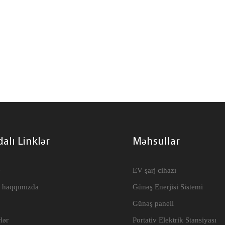
alı Linklər
Məhsullar
e
EV şarj cihazı
 haqqımızda
Günəş Enerjisi Sistemi
Günəş paneli
lər
Portativ Elektrik Stansiyası