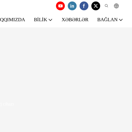
AQQIMIZDA
BILIK
XƏBƏRLƏR
BAĞLAN
j cihazı