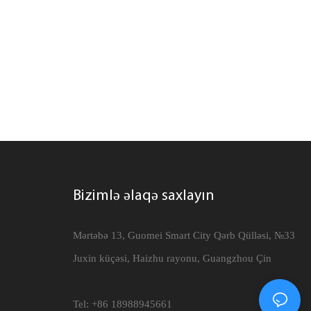
Bizimlə əlaqə saxlayın
Mərtəbə 13, Guomei Smart City Qərb Qülləsi, №33
Juxin küçəsi, Haizhu rayonu, Guangzhou Çin
Tel: +86 18988945661