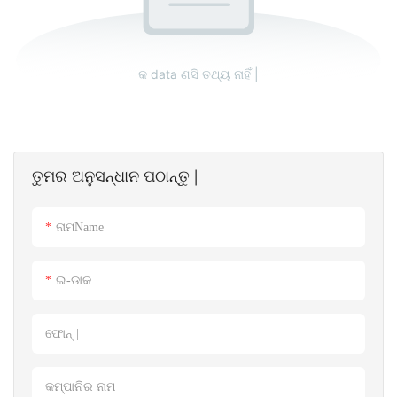
କ data ଣସି ତଥ୍ୟ ନାହିଁ |
ତୁମର ଅନୁସନ୍ଧାନ ପଠାନ୍ତୁ |
ନାମName
ଇ-ଡାକ
ଫୋନ୍ |
କମ୍ପାନିର ନାମ