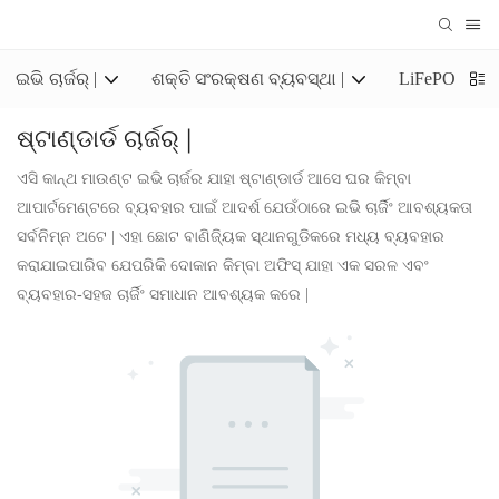
ଇଭି ଚାର୍ଜର୍ |
ଶକ୍ତି ସଂରକ୍ଷଣ ବ୍ୟବସ୍ଥା |
LiFePO4 ସଂର
ଷ୍ଟାଣ୍ଡାର୍ଡ ଚାର୍ଜର୍ |
ଏସି କାନ୍ଥ ମାଉଣ୍ଟ ଇଭି ଚାର୍ଜର ଯାହା ଷ୍ଟାଣ୍ଡାର୍ଡ ଆସେ ଘର କିମ୍ବା
ଆପାର୍ଟମେଣ୍ଟରେ ବ୍ୟବହାର ପାଇଁ ଆଦର୍ଶ ଯେଉଁଠାରେ ଇଭି ଚାର୍ଜିଂ ଆବଶ୍ୟକତା
ସର୍ବନିମ୍ନ ଅଟେ | ଏହା ଛୋଟ ବାଣିଜ୍ୟିକ ସ୍ଥାନଗୁଡିକରେ ମଧ୍ୟ ବ୍ୟବହାର
କରାଯାଇପାରିବ ଯେପରିକି ଦୋକାନ କିମ୍ବା ଅଫିସ୍ ଯାହା ଏକ ସରଳ ଏବଂ
ବ୍ୟବହାର-ସହଜ ଚାର୍ଜିଂ ସମାଧାନ ଆବଶ୍ୟକ କରେ |