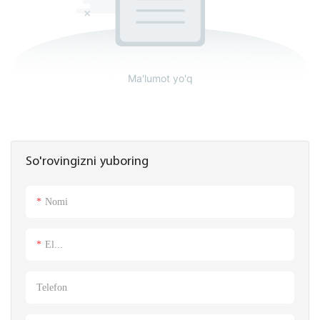
Ma'lumot yo'q
So'rovingizni yuboring
Nomi
El...
Telefon