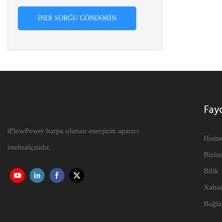
İNDI SORĞU GÖNDƏRIN
Fayd
iFlowPower bərpa olunan enerjinin aparıcı
Hom
istehsalçısıdır.
Bizim
Bilik
Xəbər
Bağla