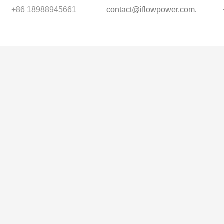
+86 18988945661
contact@iflowpower.com
.