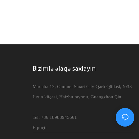
Bizimlə əlaqə saxlayın
Mərtəbə 13, Guomei Smart City Qərb Qülləsi, №33
Juxin küçəsi, Haizhu rayonu, Guangzhou Çin
Tel: +86 18988945661
E-poçt: