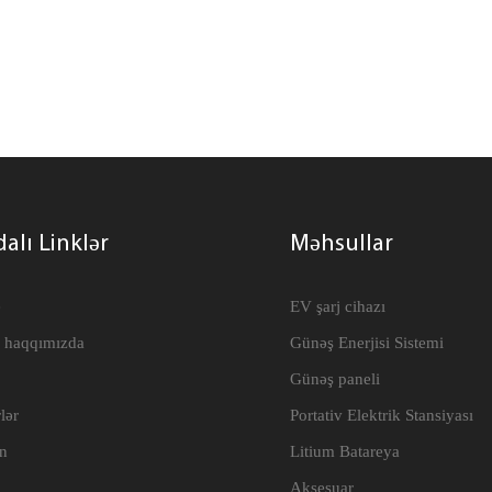
alı Linklər
Məhsullar
e
EV şarj cihazı
 haqqımızda
Günəş Enerjisi Sistemi
Günəş paneli
lər
Portativ Elektrik Stansiyası
n
Litium Batareya
Aksesuar