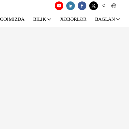
AQQIMIZDA
BILIK
XƏBƏRLƏR
BAĞLAN