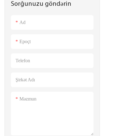
Sorğunuzu göndərin
Enerji Saxlama Batareyası
ESS Günəş Enerjisi Saxlama Sistemi
Sənaye & Ticarət Sistemi
Portativ Elektrik Stansiyası
Ad
Portativ Elektrik Stansiyası
Epoçt
Telefon
Şirkət Adı
Məzmun