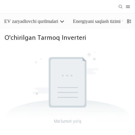
EV zaryadlovchi qurilmalari
Energiyani saqlash tizimi
O'chirilgan Tarmoq Inverteri
Ma'lumot yo'q