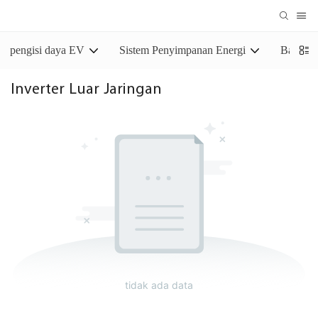
pengisi daya EV
Sistem Penyimpanan Energi
Baterai
Inverter Luar Jaringan
tidak ada data