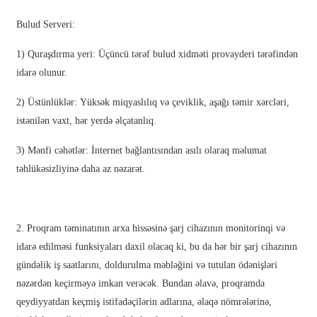
አማርኛ
Bulud Serveri:
Bahasa Melayu
1) Quraşdırma yeri: Üçüncü tərəf bulud xidməti provayderi tərəfindən
Deutsch
idarə olunur.
Af Soomaali
2) Üstünlüklər: Yüksək miqyaslılıq və çeviklik, aşağı təmir xərcləri,
Català
istənilən vaxt, hər yerdə əlçatanlıq.
پښتو
3) Mənfi cəhətlər: İnternet bağlantısından asılı olaraq məlumat
Cymraeg
təhlükəsizliyinə daha az nəzarət.
Shona
Точики
2. Proqram təminatının arxa hissəsinə şarj cihazının monitorinqi və
idarə edilməsi funksiyaları daxil olacaq ki, bu da hər bir şarj cihazının
Қазақ Тілі
gündəlik iş saatlarını, doldurulma məbləğini və tutulan ödənişləri
Zulu
nəzərdən keçirməyə imkan verəcək. Bundan əlavə, proqramda
qeydiyyatdan keçmiş istifadəçilərin adlarına, əlaqə nömrələrinə,
Ελληνικά