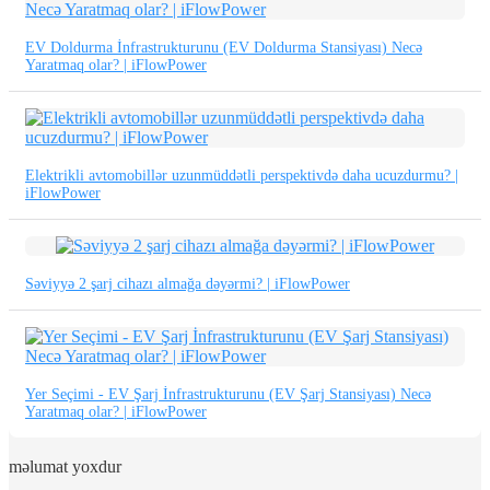
EV Doldurma İnfrastrukturunu (EV Doldurma Stansiyası) Necə
Yaratmaq olar? | iFlowPower
Elektrikli avtomobillər uzunmüddətli perspektivdə daha ucuzdurmu? |
iFlowPower
Səviyyə 2 şarj cihazı almağa dəyərmi? | iFlowPower
Yer Seçimi - EV Şarj İnfrastrukturunu (EV Şarj Stansiyası) Necə
Yaratmaq olar? | iFlowPower
məlumat yoxdur