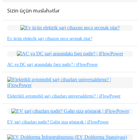
繁體中文
Sizin üçün məsləhətlər
中文
ئۇيغۇرچە
Ev üçün elektrik şarj cihazını necə seçmək olar?
Esperanto
Hmong
नेपाली
AC və DC şarj arasındakı fərq nədir? | iFlowPower
Elektrikli avtomobil şarj cihazları universaldırmı? | iFlowPower
EV şarj cihazları nədir? Gəlin sizə göstərək | iFlowPower