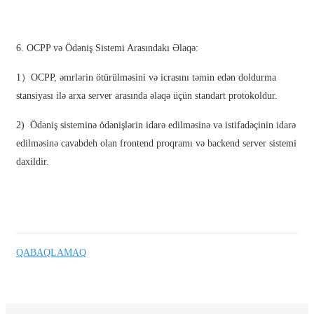
Basa Jawa
bahasa Indonesia
6. OCPP və Ödəniş Sistemi Arasındakı Əlaqə:
Sundanese
1）OCPP, əmrlərin ötürülməsini və icrasını təmin edən doldurma
stansiyası ilə arxa server arasında əlaqə üçün standart protokoldur.
Türkçe
فارسی
2) Ödəniş sisteminə ödənişlərin idarə edilməsinə və istifadəçinin idarə
edilməsinə cavabdeh olan frontend proqramı və backend server sistemi
հայերեն
daxildir.
Azərbaycan
עִבְרִית
Kurmancî
QABAQLAMAQ
العربية
O'zbek