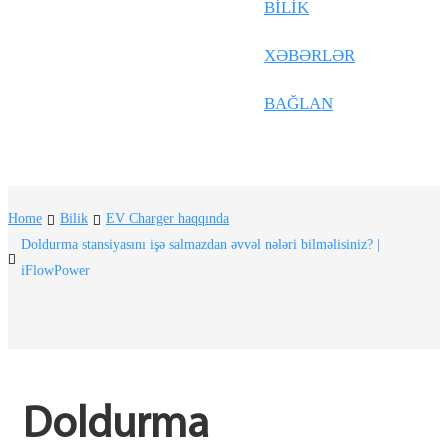
Frysk
BILIK
Nederlands
XƏBƏRLƏR
한국어
BAĞLAN
Tiếng Việt
Gàidhlig
Suomi
Home
Bilik
EV Charger haqqında
lietuvių
Doldurma stansiyasını işə salmazdan əvvəl nələri bilməlisiniz? |
iFlowPower
svenska
Монгол
Eesti
Pilipino
Doldurma 
Gaeilgenah