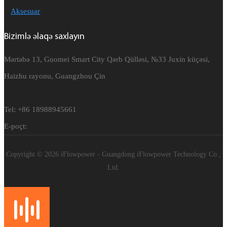
Aksesuar
Bizimlə əlaqə saxlayın
Mərtəbə 13, Guomei Smart City Qərb Qülləsi, №33 Juxin küçəsi,
Haizhu rayonu, Guangzhou Çin
Tel: +86 18988945661
E-poçt:
Copyright © 2026 iFlowpower - Guangdong iFlowpower Technology Co.,
Ltd.