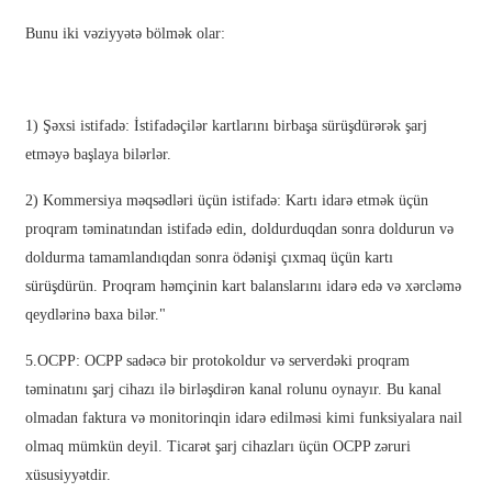
Bunu iki vəziyyətə bölmək olar:
తెలుగు
български
ਪੰਜਾਬੀ
1) Şəxsi istifadə: İstifadəçilər kartlarını birbaşa sürüşdürərək şarj
etməyə başlaya bilərlər.
বাংলা
2) Kommersiya məqsədləri üçün istifadə: Kartı idarə etmək üçün
മലയാളം
proqram təminatından istifadə edin, doldurduqdan sonra doldurun və
Беларуская
doldurma tamamlandıqdan sonra ödənişi çıxmaq üçün kartı
sürüşdürün. Proqram həmçinin kart balanslarını idarə edə və xərcləmə
dansk
qeydlərinə baxa bilər."
मराठी
5.OCPP: OCPP sadəcə bir protokoldur və serverdəki proqram
ಕನ್ನಡ
təminatını şarj cihazı ilə birləşdirən kanal rolunu oynayır. Bu kanal
olmadan faktura və monitorinqin idarə edilməsi kimi funksiyalara nail
ગુજરાતી
olmaq mümkün deyil. Ticarət şarj cihazları üçün OCPP zəruri
ଓଡ଼ିଆ
xüsusiyyətdir.