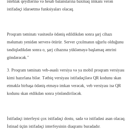
istehlak qeydlərinə və hesab balanslarına baxmaq imkanı verən
Slovenčina
istifadəçi idarəetmə funksiyaları olacaq.
Sesotho
Кыргызча
Proqram təminatı vasitəsilə ödəniş edildikdən sonra şarj cihazı
məlumatı yenidən serverə ötürür. Server çıxılmanın uğurlu olduğunu
Српски
təsdiqlədikdən sonra o, şarj cihazına yükləməyə başlamaq əmrini
Afrikaans
göndərəcək."
Shqip
3. Proqram təminatı veb-əsaslı versiya və ya mobil proqram versiyası
kimi hazırlana bilər. Tətbiq versiyası istifadəçilərə QR kodunu skan
Bosanski
etməklə birbaşa ödəniş etməyə imkan verəcək, veb versiyası isə QR
italiano
kodunu skan etdikdən sonra yönləndiriləcək.
हिन्दी
Lëtzebuergesch
İstifadəçi interfeysi çox istifadəçi dostu, sadə və istifadəsi asan olacaq.
سنڌي
İstinad üçün istifadəçi interfeysinin diaqramı buradadır.