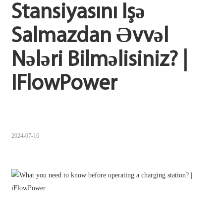
Stansiyasını Işə 
Sugbuanon
Salmazdan Əvvəl 
Polski
Nələri Bilməlisiniz? | 
Corsu
ລາວ
IFlowPower
Burmese
français
ภาษาไทย
2024-07-16
Euskara
ქართველი
Slovenščina
ខ្មែរ