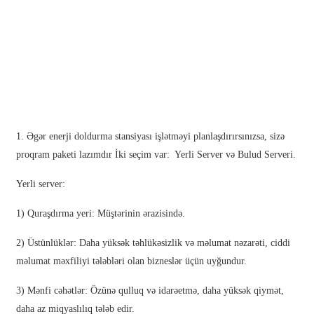
日语
čeština
Malagasy fiteny
norsk
èdè Yorùbá
1. Əgər enerji doldurma stansiyası işlətməyi planlaşdırırsınızsa, sizə
latviešu valoda‎
proqram paketi lazımdır İki seçim var: Yerli Server və Bulud Serveri.
Latin
Yerli server:
Igbo
1) Quraşdırma yeri: Müştərinin ərazisində.
Română
2) Üstünlüklər: Daha yüksək təhlükəsizlik və məlumat nəzarəti, ciddi
Maori
məlumat məxfiliyi tələbləri olan bizneslər üçün uyğundur.
සිංහල
3) Mənfi cəhətlər: Özünə qulluq və idarəetmə, daha yüksək qiymət,
daha az miqyaslılıq tələb edir.