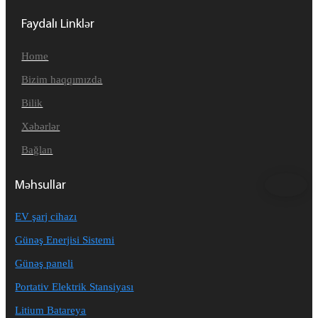
Faydalı Linklər
Home
Bizim haqqımızda
Bilik
Xəbərlər
Bağlan
Məhsullar
EV şarj cihazı
Günəş Enerjisi Sistemi
Günəş paneli
Portativ Elektrik Stansiyası
Litium Batareya