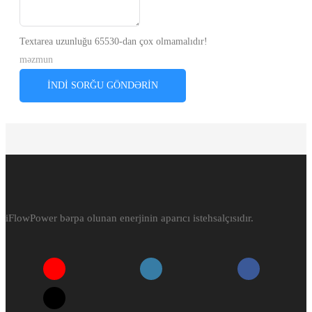
Textarea uzunluğu 65530-dan çox olmamalıdır!
məzmun
İNDI SORĞU GÖNDƏRIN
iFlowPower bərpa olunan enerjinin aparıcı istehsalçısıdır.