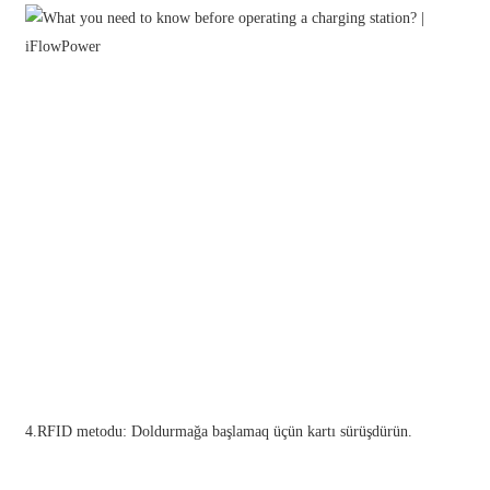
Xhosa
Hausa
Kiswahili
Magyar
Íslenska
Hrvatski
Македонски
русский
יידיש
Українська
4.RFID metodu: Doldurmağa başlamaq üçün kartı sürüşdürün.
اردو
தமிழ்