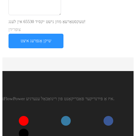
טעקסטאַרעאַ מוזן נישט יקסיד 65530 אין לענג!
צופרידן
שיקן אָנפרעג איצט
iFlowPower איז אַ פירנדיקער פאַבריקאַנט פון רינואַבאַל ענערגיע.