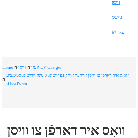
Frysk
וויסן
Nederlands
נייַעס
한국어
עקראַן
Tiếng Việt
Gàidhlig
Suomi
וועגן EV Charger
וויסן
Home
lietuvių
וואָס איר דאַרפֿן צו וויסן איידער איר אָפּערייטינג אַ טשאַרדזשינג סטאַנציע? |
iFlowPower
svenska
Монгол
Eesti
Pilipino
וואָס איר דאַרפֿן צו וויסן 
Gaeilgenah