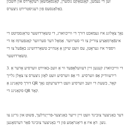
זען די נעמען, קאָנטאַקט נומערן, קאַנסאַמשאַן רעקאָרדס און חשבון
Slovenčina
באַלאַנסעס פון רעגיסטרירט ניצערס.
Sesotho
Кыргызча
נאָך צאָלונג איז געמאכט דורך די ווייכווארג, די טשאַרדזשער טראַנסמיטט די
אינפֿאָרמאַציע צוריק צו די סערווער. אַמאָל דער סערווער קאַנפערמז אַז די
Српски
ויספיר איז געראָטן, עס וועט שיקן אַ אָנהייב טשאַרדזשינג באַפֿעל צו די
Afrikaans
טשאַרדזשער.
Shqip
3. די ווייכווארג קענען זיין דעוועלאָפּעד ווי אַ וועב-באזירט ווערסיע אָדער אַ
רירעוודיק אַפּ ווערסיע. די אַפּ ווערסיע וועט לאָזן ניצערס צו צאָלן גלייך
Bosanski
דורך סקאַנינג אַ QR קאָד, בשעת די וועב ווערסיע וועט רידערעקט נאָך
italiano
סקאַנינג די QR קאָד.
हिन्दी
Lëtzebuergesch
דער באַניצער צובינד וועט זיין זייער באַניצער-פרייַנדלעך, פּשוט און גרינג צו
سنڌي
נוצן. דאָ איז אַ דיאַגראַמע פון ​​די באַניצער צובינד פֿאַר דערמאָנען.