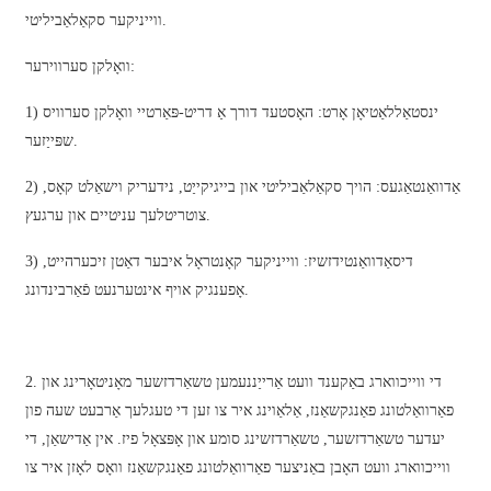
አማርኛ
ווייניקער סקאַלאַביליטי.
Bahasa Melayu
וואָלקן סערווירער:
Deutsch
1) ינסטאַללאַטיאָן אָרט: האָסטעד דורך אַ דריט-פּאַרטיי וואָלקן סערוויס
Af Soomaali
שפּייַזער.
Català
2) אַדוואַנטאַגעס: הויך סקאַלאַביליטי און בייגיקייַט, נידעריק וישאַלט קאָס,
צוטריטלעך עניטיים און ערגעץ.
پښتو
Cymraeg
3) דיסאַדוואַנטידזשיז: ווייניקער קאָנטראָל איבער דאַטן זיכערהייט,
אָפענגיק אויף אינטערנעט פֿאַרבינדונג.
Shona
Точики
2. די ווייכווארג באַקענד וועט אַרייַננעמען טשאַרדזשער מאָניטאָרינג און
Қазақ Тілі
פאַרוואַלטונג פאַנגקשאַנז, אַלאַוינג איר צו זען די טעגלעך אַרבעט שעה פון
Zulu
יעדער טשאַרדזשער, טשאַרדזשינג סומע און אָפּצאָל פיז. אין אַדישאַן, די
ווייכווארג וועט האָבן באַניצער פאַרוואַלטונג פאַנגקשאַנז וואָס לאָזן איר צו
Ελληνικά