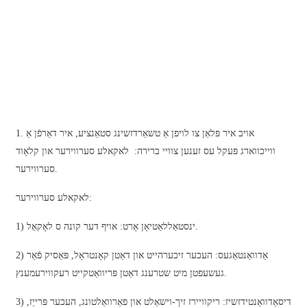
日语
čeština
Malagasy fiteny
norsk
èdè Yorùbá
1. אויב איר פּלאַן צו לויפן אַ טשאַרדזשינג סטאַנציע, איר דאַרפֿן אַ
latviešu valoda‎
ווייכווארג פּעקל עס זענען צוויי ברירה: לאקאלע סערווירער און קלאָוד
סערווירער.
Latin
לאקאלע סערווירער:
Igbo
Română
1) ינסטאַללאַטיאָן אָרט: אויף דער קונה ס לאָקאַל.
Maori
2) אַדוואַנטאַגעס: העכער זיכערהייט און דאַטן קאָנטראָל, פּאַסיק פֿאַר
געשעפטן מיט שטרענג דאַטן פּריוואַטקייט רעקווירעמענץ.
සිංහල
3) דיסאַדוואַנטידזשיז: ריקוויירז זיך-וישאַלט און פאַרוואַלטונג, העכער פּרייַז,