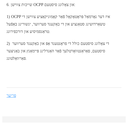
6. שייכות צווישן OCPP און צאָלונג סיסטעם:
Basa Jawa
1) OCPP איז דער נאָרמאַל פּראָטאָקאָל פֿאַר קאָמוניקאַציע צווישן די
bahasa Indonesia
טשאַרדזשינג סטאַנציע און די באַקענד סערווער, ינשורינג באַפֿעל
Sundanese
טראַנסמיסיע און דורכפירונג.
Türkçe
2) די צאָלונג סיסטעם כולל די פראָנטענד אַפּ און באַקענד סערווער
فارسی
סיסטעם, פאַראַנטוואָרטלעך פֿאַר האַנדלינג פּיימאַנץ און באַניצער
פאַרוואַלטונג.
հայերեն
Azərbaycan
עִבְרִית
פריער
Kurmancî
العربية
O'zbek