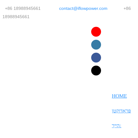
+86 18988945661
contact@iflowpower.com
+86
18988945661
English
Faasamoa
Ōlelo Hawaiʻi
Maltese
HOME
Español
פּראָדוקטן
Galego
הײך:
Português