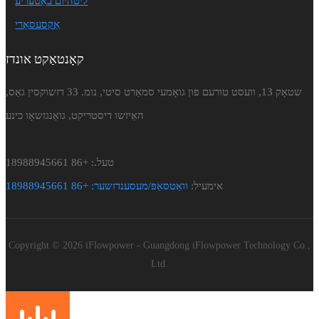
ליטהיום באַטעריע
אַקסעסאָרי
קאָנטאַקט אונדז
שטאָק 13, וועסט טורעם פון גואָמעי סמאַרט סיטי, נומ. 33 דזשוקסין גאַס,
האַיזשו דיסטריקט, גואַנגזשאָו כינע
טעל.: +86 18988945661
אימעיל:
וואַטסאַפּ/מעסענדזשער: +86 18988945661
Copyright © 2026 iFlowpower - Guangdong iFlowpower Technology Co.,
Ltd.