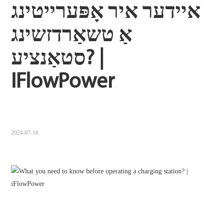
איידער איר אָפּערייטינג 
Sugbuanon
אַ טשאַרדזשינג 
Polski
סטאַנציע? | 
Corsu
ລາວ
IFlowPower
Burmese
français
ภาษาไทย
2024-07-16
Euskara
ქართველი
Slovenščina
ខ្មែរ