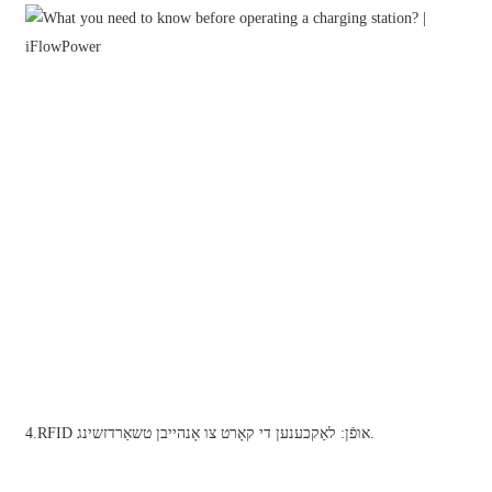
Xhosa
Hausa
Kiswahili
Magyar
Íslenska
Hrvatski
Македонски
русский
יידיש
Українська
4.RFID אופֿן: לאַקכענען די קאָרט צו אָנהייבן טשאַרדזשינג.
اردو
தமிழ்