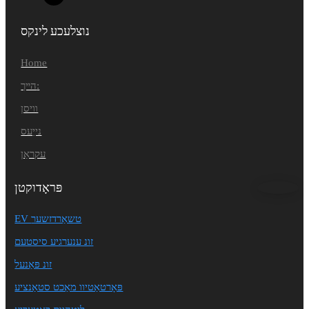
נוצלעכע לינקס
Home
הײך:
וויסן
נייַעס
עקראַן
פּראָדוקטן
EV טשאַרדזשער
זונ ענערגיע סיסטעם
זונ פּאַנעל
פּאָרטאַטיוו מאַכט סטאַנציע