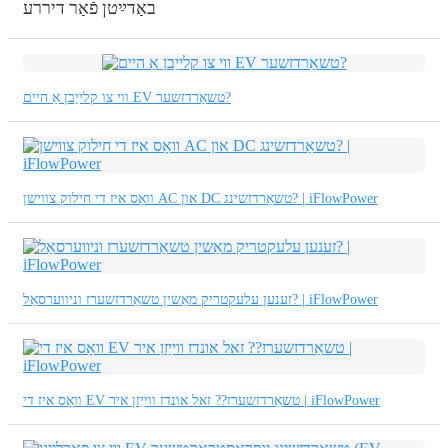
繁體中文
באַדײַטן פֿאַר דיררע
中文
ئۇيغۇرچە
ווי צו קלייַבן אַ היים EV טשאַרדזשער?
Esperanto
Hmong
וואָס איז די חילוק צווישן AC און DC טשאַרדזשינג? | iFlowPower
नेपाली
זענען עלעקטריק מאַשין טשאַרדזשערז וניווערסאַל? | iFlowPower
וואָס איז די EV טשאַרדזשערז?? זאל אונדז ווייַזן איר | iFlowPower