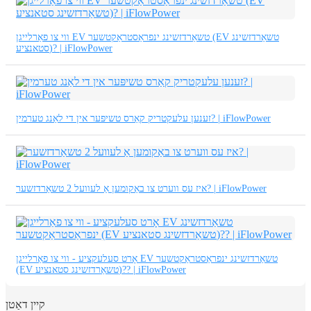
ווי צו פאַרלייגן EV טשאַרדזשינג ינפראַסטראַקטשער (EV טשאַרדזשינג
סטאנציע)? | iFlowPower
זענען עלעקטריק קאַרס טשיפּער אין די לאַנג טערמין? | iFlowPower
איז עס ווערט צו באַקומען אַ לעוועל 2 טשאַרדזשער? | iFlowPower
אָרט סעלעקציע - ווי צו פאַרלייגן EV טשאַרדזשינג ינפראַסטראַקטשער
(EV טשאַרדזשינג סטאנציע)?? | iFlowPower
קיין דאַטן