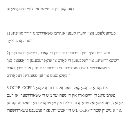
דאָס קען זיין צעטיילט אין צוויי סיטואַטיאָנס:
తెలుగు
български
ਪੰਜਾਬੀ
1) פערזענלעכע נוצן: יוזערז קענען אָנהייבן טשאַרדזשינג דורך סוויפּינג
זייער קאָרט גלייַך.
বাংলা
2) געשעפט נוצן: ניצן ווייכווארג צו פירן די קאָרט, ריטשאַרדזש נאָך
മലയാളം
ריטשאַרדזשינג, און לאַקכענען די קאָרט צו אַראָפּרעכענען די אָפּצאָל נאָך
Беларуская
ריטשאַרדזשינג איז געענדיקט. די ווייכווארג קענען אויך פירן קאָרט
באַלאַנסעס און זען ספּענדינג רעקאָרדס."
dansk
5.OCPP: OCPP איז נאָר אַ פּראָטאָקאָל, וואָס אַקערז ווי אַ קאַנאַל
मराठी
פֿאַרבינדונג די ווייכווארג אין די סערווער מיט די טשאַרדזשער. אָן דעם
ಕನ್ನಡ
קאַנאַל, פאַנגקשאַנאַליטי אַזאַ ווי בילינג און מאָניטאָרינג פאַרוואַלטונג קענען
ניט זיין אַטשיווד. פֿאַר געשעפט טשאַרדזשערז, OCPP איז אַ נייטיק שטריך.
ગુજરાતી
ଓଡ଼ିଆ