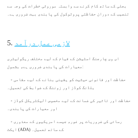
بجلی کے ساتھ کام کرنے سے وابستہ موروثی خطرات کی وجہ سے
Basa Jawa
تنصیب کے دوران حفاظتی پروٹوکول کی پابندی بہت ضروری ہے۔
bahasa Indonesia
Sundanese
لازمی عمل درآمد
5.
Türkçe
فارسی
ای وی چارجنگ اسٹیشن کے قیام کے لیے مختلف ریگولیٹری
معیارات کی پابندی ضروری ہے، بشمول:
հայերեն
Azərbaycan
- حفاظت اور قانونی حیثیت کو یقینی بنانے کے لیے مقامی
بلڈنگ کوڈز اور زوننگ کے ضوابط کی تعمیل۔
עִבְרִית
- حفاظت اور تاثیر کی ضمانت کے لیے مخصوص الیکٹریکل کوڈز
Kurmancî
اور معیارات کی پابندی۔
العربية
- رسائی کی ضروریات پر غور، جیسے امریکیوں کے معذوری
O'zbek
ایکٹ (ADA) کے ساتھ تعمیل۔