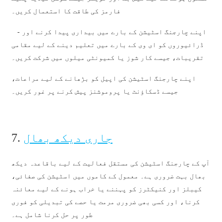
فارمز کی طاقت کا استعمال کریں۔
- اپنے چارجنگ اسٹیشن کے بارے میں بیداری پیدا کرنے اور
ڈرائیوروں کو ای وی کے بارے میں تعلیم دینے کے لیے مقامی
تقریبات، جیسے کار شوز یا کمیونٹی میلوں میں شرکت کریں۔
اپنے چارجنگ اسٹیشن کی اپیل کو بڑھانے کے لیے مراعات،
جیسے ڈسکاؤنٹ یا پروموشنز پیش کرنے پر غور کریں۔
جاری دیکھ بھال
7.
آپ کے چارجنگ اسٹیشن کی مستقل فعالیت کے لیے باقاعدہ دیکھ
بھال بہت ضروری ہے۔ معمول کے کاموں میں اسٹیشن کی صفائی،
کیبلز اور کنیکٹرز کو پہننے یا خراب ہونے کے لیے معائنہ
کرنا، اور کسی بھی ضروری مرمت یا حصے کی تبدیلی کو فوری
طور پر حل کرنا شامل ہے۔