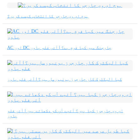
ہوم ای وی چارجر کا انتخاب کیسے کریں؟
AC اور DC چارجنگ میں کیا فرق ہے؟ | آئی فلو پاور
کیا الیکٹرک کار چارجرز یونیورسل ہیں؟ | آئی فلو پاور
ای وی چارجرز کیا ہیں؟ آئیے آپ کو دکھاتے ہیں | آئی فلو
پاور