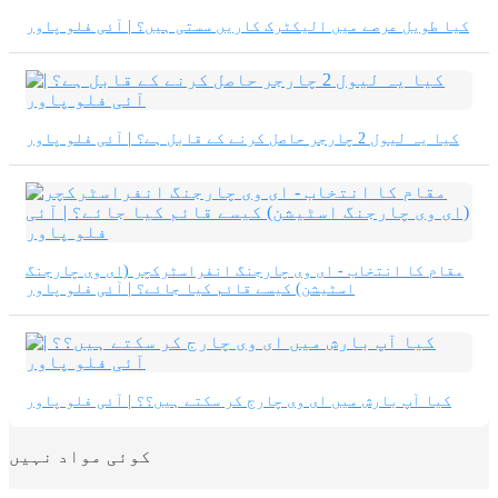
کیا طویل عرصے میں الیکٹرک کاریں سستی ہیں؟ | آئی فلو پاور
کیا یہ لیول 2 چارجر حاصل کرنے کے قابل ہے؟ | آئی فلو پاور
مقام کا انتخاب - ای وی چارجنگ انفراسٹرکچر (ای وی چارجنگ
اسٹیشن) کیسے قائم کیا جائے؟ | آئی فلو پاور
کیا آپ بارش میں ای وی چارج کر سکتے ہیں؟؟ | آئی فلو پاور
کوئی مواد نہیں