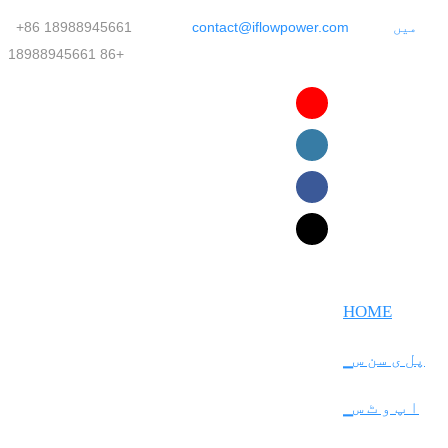
+86 18988945661
contact@iflowpower.com
میں
+86 18988945661
English
Faasamoa
Ōlelo Hawaiʻi
Maltese
HOME
Español
▁پل ی سن س
Galego
▁ا پ و ٹ س
Português