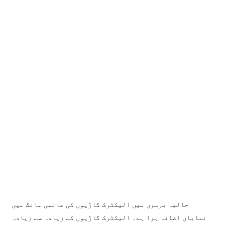
日语
čeština
Malagasy fiteny
norsk
èdè Yorùbá
latviešu valoda‎
Latin
Igbo
Română
Maori
حالیہ برسوں میں الیکٹرک گاڑیوں کی عالمی مانگ میں
සිංහල
نمایاں اضافہ ہوا ہے۔ الیکٹرک گاڑیوں کے زیادہ سے زیادہ