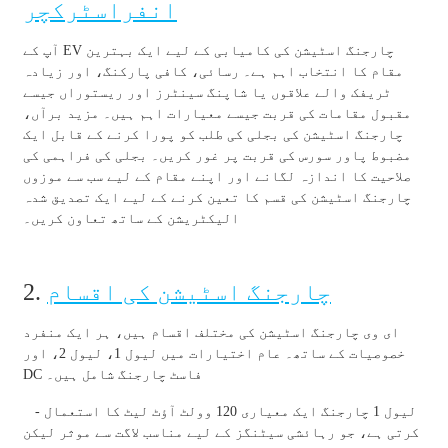
انفراسٹرکچر
Slovenčina
آپ کے EV چارجنگ اسٹیشن کی کامیابی کے لیے ایک بہترین
Sesotho
مقام کا انتخاب اہم ہے۔ رسائی، کافی پارکنگ، اور زیادہ
ٹریفک والے علاقوں یا شاپنگ سینٹرز اور ریستوراں جیسے
Кыргызча
مقبول مقامات کی قربت جیسے معیارات اہم ہیں۔ مزید برآں،
چارجنگ اسٹیشن کی بجلی کی طلب کو پورا کرنے کے قابل ایک
Српски
مضبوط پاور سورس کی قربت پر غور کریں۔ بجلی کی فراہمی کی
صلاحیت کا اندازہ لگانے اور اپنے مقام کے لیے سب سے موزوں
Afrikaans
چارجنگ اسٹیشن کی قسم کا تعین کرنے کے لیے ایک تصدیق شدہ
الیکٹریشن کے ساتھ تعاون کریں۔
Shqip
Bosanski
چارجنگ اسٹیشن کی اقسام
2.
italiano
ای وی چارجنگ اسٹیشن کی مختلف اقسام ہیں، ہر ایک منفرد
हिन्दी
خصوصیات کے ساتھ۔ عام اختیارات میں لیول 1، لیول 2، اور
DC فاسٹ چارجنگ شامل ہیں۔
Lëtzebuergesch
- لیول 1 چارجنگ ایک معیاری 120 وولٹ آؤٹ لیٹ کا استعمال
سنڌي
کرتی ہے، جو رہائشی سیٹنگز کے لیے مناسب لاگت سے موثر لیکن