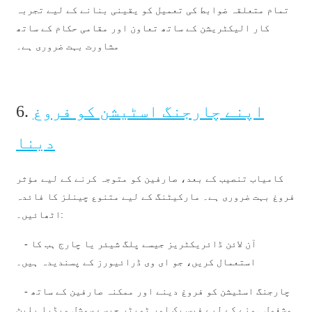
繁體中文
تمام متعلقہ ضوابط کی تعمیل کو یقینی بنانے کے لیے تجربہ
کار الیکٹریشن کے ساتھ تعاون اور مقامی حکام کے ساتھ
中文
مشاورت بہت ضروری ہے۔
ئۇيغۇرچە
Esperanto
اپنے چارجنگ اسٹیشن کو فروغ
6.
Hmong
دینا
नेपाली
کامیاب تنصیب کے بعد، صارفین کو متوجہ کرنے کے لیے مؤثر
فروغ بہت ضروری ہے۔ مارکیٹنگ کے لیے متنوع چینلز کا فائدہ
اٹھائیں۔:
- آن لائن ڈائریکٹریز جیسے پلگ شیئر یا چارج ہب کا
استعمال کریں، جو ای وی ڈرائیورز کے پسندیدہ ہیں۔
- چارجنگ اسٹیشن کو فروغ دینے اور ممکنہ صارفین کے ساتھ
مشغول ہونے کے لیے فیس بک اور ٹویٹر جیسے سوشل میڈیا پلیٹ