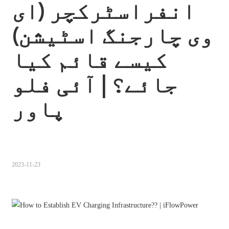
انفراسٹرکچر (ای 
Sugbuanon
وی چارجنگ اسٹیشن) 
Polski
کیسے قائم کیا 
Corsu
ລາວ
جائے؟ | آئی فلو 
Burmese
پاور
français
ภาษาไทย
Euskara
2023-11-23
ქართველი
Slovenščina
ខ្មែរ