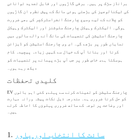
አማርኛ
برانڈز سڑک پر ہیں۔ برقی گاڑیوں اور قابل تجدید توانائی
کی ٹیکنالوجیز کی بڑھتی ہوئی مانگ کے پیش نظر، ان گاڑیوں
Bahasa Melayu
کو چلانے کے لیے وسیع چارجنگ انفراسٹرکچر کی بھی ضرورت
Deutsch
ہوگی۔ الیکٹرک وہیکل چارجنگ سلوشنز اور الیکٹرک وہیکل
چارجنگ اسٹیشن کی تنصیبات کی مانگ آنے والے سالوں میں
Af Soomaali
نمایاں طور پر بڑھے گی۔ ای وی چارجنگ اسٹیشن کو ڈیزائن
Català
کرنا اور بنانا آپ کے خیال سے کہیں زیادہ پیچیدہ کام
ہوسکتا ہے، خاص طور پر جب آپ بڑے پیمانے پر تنصیبات کو
پښتو
دیکھ رہے ہوں۔
Cymraeg
کلیدی تحفظات
Shona
EV چارجنگ سٹیشن کو تعینات کرنے سے پہلے، کئی اہم باتوں
Точики
کو حل کرنا ضروری ہے۔ مندرجہ ذیل نکات پیشہ ورانہ مہارت
اور وضاحت پر توجہ کے ساتھ ضروری پہلوؤں کا احاطہ کرتے
Қазақ Тілі
ہیں۔
Zulu
سائٹ کا انتخاب اور پاور
1.
Ελληνικά