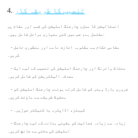
تنصیب کا طریقہ کار
4.
తెలుగు
български
انسٹالیشن کا عمل، چارجنگ اسٹیشن کی قسم اور مقام پر
مشتمل ہے، جس میں کئی معیاری مراحل شامل ہیں۔:
ਪੰਜਾਬੀ
বাংলা
- مقامی حکام سے مطلوبہ اجازت نامے اور منظوری حاصل
کریں۔
മലയാളം
- محتاط وائرنگ اور چارجنگ اسٹیشن کی تنصیب کے لیے ایک
Беларуская
مصدقہ الیکٹریشن کو شامل کریں۔
dansk
- ضروری ہارڈ ویئر کو شامل کرتے ہوئے، چارجنگ اسٹیشن کو
मराठी
محفوظ طریقے سے ماؤنٹ کریں۔
ಕನ್ನಡ
- کیبلز، اڈاپٹر، یا کنیکٹر جوڑیں۔
ગુજરાતી
- زیادہ سے زیادہ فعالیت کو یقینی بنانے کے لیے چارجنگ
اسٹیشن کی سختی سے جانچ کریں۔
ଓଡ଼ିଆ