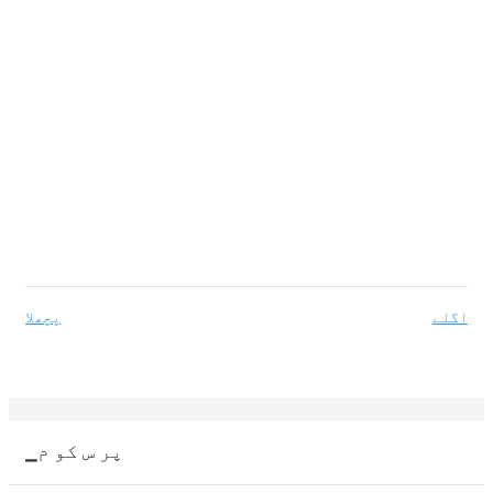
اگلے
پچھلا
▁پر س کو م