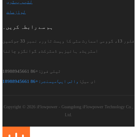
لتیم بیٹری
لوازمات
ہم سے رابطہ کریں۔
فلور 13، گوومی اسمارٹ سٹی کا ویسٹ ٹاور، نمبر 33 جوکسین
اسٹریٹ، ہائیزہو ڈسٹرکٹ، گوانگزو چائنا
ٹیلی فون: +86 18988945661
ای میل:
واٹس ایپ/میسنجر: +86 18988945661
Copyright © 2026 iFlowpower - Guangdong iFlowpower Technology Co.,
Ltd.