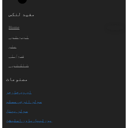
مفید لنکس
Home
▁ا پ و ٹ س
علم
▁ف ول ا
▁ ٹ اک ٹ س
مصنوعات
ای وی چارجر
سولر انرجی سسٹم
سولر پینل
پورٹیبل پاور اسٹیشن