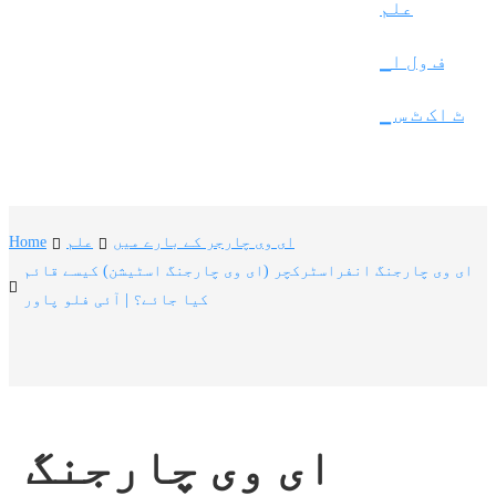
Frysk
علم
Nederlands
▁ف ول ا
한국어
▁ ٹ اک ٹ س
Tiếng Việt
Gàidhlig
Suomi
ای وی چارجر کے بارے میں
علم
Home
lietuvių
ای وی چارجنگ انفراسٹرکچر (ای وی چارجنگ اسٹیشن) کیسے قائم
کیا جائے؟ | آئی فلو پاور
svenska
Монгол
Eesti
Pilipino
ای وی چارجنگ 
Gaeilgenah