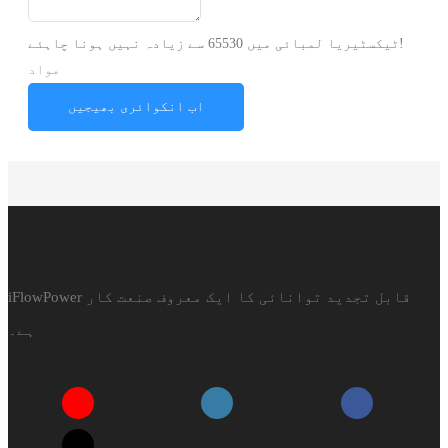
ٹیکسٹیریا لمبائی میں 65530 سے ​​زیادہ نہیں ہونا چاہئے!
مواد
اب انکوائری بھیجیں
iFlowPower قابل تجدید توانائی کا ایک معروف صنعت کار
ہے۔