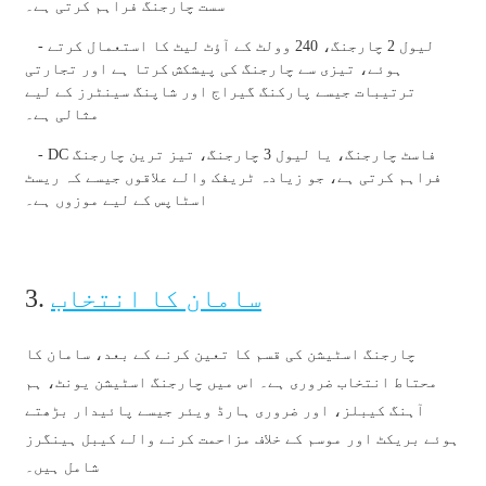
سست چارجنگ فراہم کرتی ہے۔
Xhosa
- لیول 2 چارجنگ، 240 وولٹ کے آؤٹ لیٹ کا استعمال کرتے
Hausa
ہوئے، تیزی سے چارجنگ کی پیشکش کرتا ہے اور تجارتی
ترتیبات جیسے پارکنگ گیراج اور شاپنگ سینٹرز کے لیے
Kiswahili
مثالی ہے۔
Magyar
- DC فاسٹ چارجنگ، یا لیول 3 چارجنگ، تیز ترین چارجنگ
فراہم کرتی ہے، جو زیادہ ٹریفک والے علاقوں جیسے کہ ریسٹ
Íslenska
اسٹاپس کے لیے موزوں ہے۔
Hrvatski
Македонски
سامان کا انتخاب
3.
русский
יידיש
چارجنگ اسٹیشن کی قسم کا تعین کرنے کے بعد، سامان کا
محتاط انتخاب ضروری ہے۔ اس میں چارجنگ اسٹیشن یونٹ، ہم
Українська
آہنگ کیبلز، اور ضروری ہارڈ ویئر جیسے پائیدار بڑھتے
اردو
ہوئے بریکٹ اور موسم کے خلاف مزاحمت کرنے والے کیبل ہینگرز
شامل ہیں۔
தமிழ்