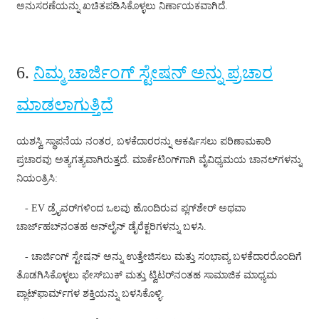
繁體中文
ಅನುಸರಣೆಯನ್ನು ಖಚಿತಪಡಿಸಿಕೊಳ್ಳಲು ನಿರ್ಣಾಯಕವಾಗಿದೆ.
中文
ئۇيغۇرچە
6.
ನಿಮ್ಮ ಚಾರ್ಜಿಂಗ್ ಸ್ಟೇಷನ್ ಅನ್ನು ಪ್ರಚಾರ
Esperanto
ಮಾಡಲಾಗುತ್ತಿದೆ
Hmong
ಯಶಸ್ವಿ ಸ್ಥಾಪನೆಯ ನಂತರ, ಬಳಕೆದಾರರನ್ನು ಆಕರ್ಷಿಸಲು ಪರಿಣಾಮಕಾರಿ
नेपाली
ಪ್ರಚಾರವು ಅತ್ಯಗತ್ಯವಾಗಿರುತ್ತದೆ. ಮಾರ್ಕೆಟಿಂಗ್‌ಗಾಗಿ ವೈವಿಧ್ಯಮಯ ಚಾನಲ್‌ಗಳನ್ನು
ನಿಯಂತ್ರಿಸಿ:
- EV ಡ್ರೈವರ್‌ಗಳಿಂದ ಒಲವು ಹೊಂದಿರುವ ಪ್ಲಗ್‌ಶೇರ್ ಅಥವಾ
ಚಾರ್ಜ್‌ಹಬ್‌ನಂತಹ ಆನ್‌ಲೈನ್ ಡೈರೆಕ್ಟರಿಗಳನ್ನು ಬಳಸಿ.
- ಚಾರ್ಜಿಂಗ್ ಸ್ಟೇಷನ್ ಅನ್ನು ಉತ್ತೇಜಿಸಲು ಮತ್ತು ಸಂಭಾವ್ಯ ಬಳಕೆದಾರರೊಂದಿಗೆ
ತೊಡಗಿಸಿಕೊಳ್ಳಲು ಫೇಸ್‌ಬುಕ್ ಮತ್ತು ಟ್ವಿಟರ್‌ನಂತಹ ಸಾಮಾಜಿಕ ಮಾಧ್ಯಮ
ಪ್ಲಾಟ್‌ಫಾರ್ಮ್‌ಗಳ ಶಕ್ತಿಯನ್ನು ಬಳಸಿಕೊಳ್ಳಿ.