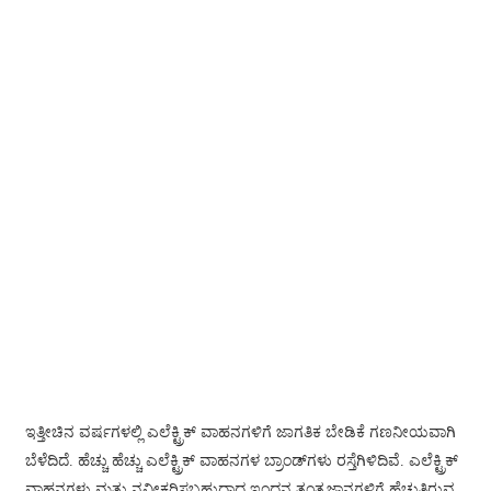
日语
čeština
Malagasy fiteny
norsk
èdè Yorùbá
latviešu valoda‎
Latin
Igbo
Română
Maori
ಇತ್ತೀಚಿನ ವರ್ಷಗಳಲ್ಲಿ ಎಲೆಕ್ಟ್ರಿಕ್ ವಾಹನಗಳಿಗೆ ಜಾಗತಿಕ ಬೇಡಿಕೆ ಗಣನೀಯವಾಗಿ
සිංහල
ಬೆಳೆದಿದೆ. ಹೆಚ್ಚು ಹೆಚ್ಚು ಎಲೆಕ್ಟ್ರಿಕ್ ವಾಹನಗಳ ಬ್ರಾಂಡ್‌ಗಳು ರಸ್ತೆಗಿಳಿದಿವೆ. ಎಲೆಕ್ಟ್ರಿಕ್
ವಾಹನಗಳು ಮತ್ತು ನವೀಕರಿಸಬಹುದಾದ ಇಂಧನ ತಂತ್ರಜ್ಞಾನಗಳಿಗೆ ಹೆಚ್ಚುತ್ತಿರುವ