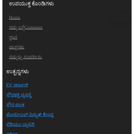
ಉಪಯುಕ್ತ ಕೊಂಡಿಗಳು
Home
ನಮ್ಮ ಬಗ್ಗೆComment
ಜ್ಞಾನ
ವಾಸ್ತಗಳು
ನಮ್ಮನ್ನು ಸಂಪರ್ಕಿಸು
ಉತ್ಪನ್ನಗಳು
EV ಚಾರ್ಜರ್
ಸೌರಶಕ್ತಿ ವ್ಯವಸ್ಥೆ
ಸೌರ ಫಲಕ
ಪೋರ್ಟಬಲ್ ವಿದ್ಯುತ್ ಕೇಂದ್ರ
ಲಿಥಿಯಂ ಬ್ಯಾಟರಿ