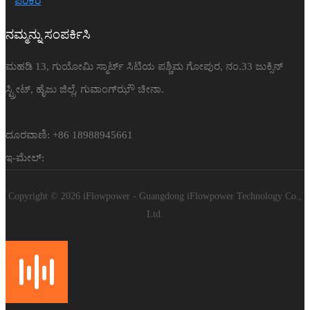
ಪರಿಕರ
ನಮ್ಮನ್ನು ಸಂಪರ್ಕಿಸಿ
ಮಹಡಿ 13, ಗುಯೋಮಿ ಸ್ಮಾರ್ಟ್ ಸಿಟಿಯ ಪಶ್ಚಿಮ ಗೋಪುರ, ನಂ.33 ಜುಕ್ಸಿನ್
ಸ್ಟ್ರೀಟ್, ಹೈಜು ಜಿಲ್ಲೆ, ಗುವಾಂಗ್‌ಝೌ ಚೀನಾ.
ದೂರವಾಣಿ: +86 18988945661
ಇ-ಮೇಲ್:
Copyright © 2026 iFlowpower - Guangdong iFlowpower Technology Co.,
Ltd.