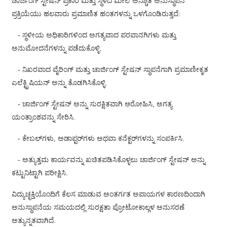
ಚಾರ್ಜಿಂಗ್ ಸ್ಟೇಷನ್ ಪ್ರಕಾರ ಮತ್ತು ಸ್ಥಳದ ಮೇಲೆ ಅನಿಶ್ಚಿತ ಅನುಸ್ಥಾಪನ
ಪ್ರಕ್ರಿಯೆಯು ಹಲವಾರು ಪ್ರಮಾಣಿತ ಹಂತಗಳನ್ನು ಒಳಗೊಂಡಿರುತ್ತದೆ:
తెలుగు
- ಸ್ಥಳೀಯ ಅಧಿಕಾರಿಗಳಿಂದ ಅಗತ್ಯವಾದ ಪರವಾನಗಿಗಳು ಮತ್ತು
български
ಅನುಮೋದನೆಗಳನ್ನು ಪಡೆದುಕೊಳ್ಳಿ.
ਪੰਜਾਬੀ
- ನಿಖರವಾದ ವೈರಿಂಗ್ ಮತ್ತು ಚಾರ್ಜಿಂಗ್ ಸ್ಟೇಷನ್ ಸ್ಥಾಪನೆಗಾಗಿ ಪ್ರಮಾಣೀಕೃತ
বাংলা
ಎಲೆಕ್ಟ್ರಿಷಿಯನ್ ಅನ್ನು ತೊಡಗಿಸಿಕೊಳ್ಳಿ.
മലയാളം
- ಚಾರ್ಜಿಂಗ್ ಸ್ಟೇಷನ್ ಅನ್ನು ಸುರಕ್ಷಿತವಾಗಿ ಆರೋಹಿಸಿ, ಅಗತ್ಯ
ಯಂತ್ರಾಂಶವನ್ನು ಸೇರಿಸಿ.
Беларуская
dansk
- ಕೇಬಲ್‌ಗಳು, ಅಡಾಪ್ಟರ್‌ಗಳು ಅಥವಾ ಕನೆಕ್ಟರ್‌ಗಳನ್ನು ಸಂಪರ್ಕಿಸಿ.
मराठी
- ಅತ್ಯುತ್ತಮ ಕಾರ್ಯವನ್ನು ಖಚಿತಪಡಿಸಿಕೊಳ್ಳಲು ಚಾರ್ಜಿಂಗ್ ಸ್ಟೇಷನ್ ಅನ್ನು
ಕಟ್ಟುನಿಟ್ಟಾಗಿ ಪರೀಕ್ಷಿಸಿ.
ಕನ್ನಡ
ವಿದ್ಯುಚ್ಛಕ್ತಿಯೊಂದಿಗೆ ಕೆಲಸ ಮಾಡುವ ಅಂತರ್ಗತ ಅಪಾಯಗಳ ಕಾರಣದಿಂದಾಗಿ
ગુજરાતી
ಅನುಸ್ಥಾಪನೆಯ ಸಮಯದಲ್ಲಿ ಸುರಕ್ಷತಾ ಪ್ರೋಟೋಕಾಲ್ಗಳ ಅನುಸರಣೆ
ଓଡ଼ିଆ
ಅತ್ಯುನ್ನತವಾಗಿದೆ.