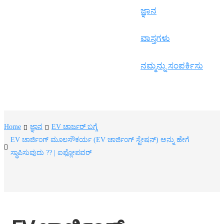
Frysk
ಜ್ಞಾನ
Nederlands
ವಾಸ್ತಗಳು
한국어
Tiếng Việt
ನಮ್ಮನ್ನು ಸಂಪರ್ಕಿಸು
Gàidhlig
Suomi
lietuvių
Home
ಜ್ಞಾನ
EV ಚಾರ್ಜರ್ ಬಗ್ಗೆ
EV ಚಾರ್ಜಿಂಗ್ ಮೂಲಸೌಕರ್ಯ (EV ಚಾರ್ಜಿಂಗ್ ಸ್ಟೇಷನ್) ಅನ್ನು ಹೇಗೆ
svenska
ಸ್ಥಾಪಿಸುವುದು ?? | ಐಫ್ಲೋಪವರ್
Монгол
Eesti
Pilipino
Gaeilgenah