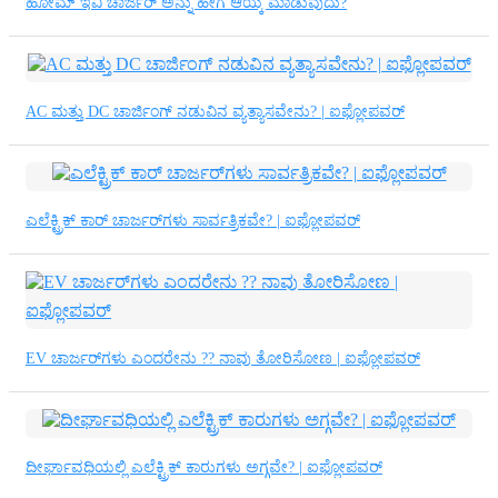
ಹೋಮ್ ಇವಿ ಚಾರ್ಜರ್ ಅನ್ನು ಹೇಗೆ ಆಯ್ಕೆ ಮಾಡುವುದು?
AC ಮತ್ತು DC ಚಾರ್ಜಿಂಗ್ ನಡುವಿನ ವ್ಯತ್ಯಾಸವೇನು? | ಐಫ್ಲೋಪವರ್
ಎಲೆಕ್ಟ್ರಿಕ್ ಕಾರ್ ಚಾರ್ಜರ್‌ಗಳು ಸಾರ್ವತ್ರಿಕವೇ? | ಐಫ್ಲೋಪವರ್
EV ಚಾರ್ಜರ್‌ಗಳು ಎಂದರೇನು ?? ನಾವು ತೋರಿಸೋಣ | ಐಫ್ಲೋಪವರ್
ದೀರ್ಘಾವಧಿಯಲ್ಲಿ ಎಲೆಕ್ಟ್ರಿಕ್ ಕಾರುಗಳು ಅಗ್ಗವೇ? | ಐಫ್ಲೋಪವರ್