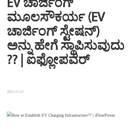
EV ಚಾರ್ಜಿಂಗ್ 
Sugbuanon
ಮೂಲಸೌಕರ್ಯ (EV 
Polski
ಚಾರ್ಜಿಂಗ್ ಸ್ಟೇಷನ್) 
Corsu
ಅನ್ನು ಹೇಗೆ ಸ್ಥಾಪಿಸುವುದು 
ລາວ
Burmese
?? | ಐಫ್ಲೋಪವರ್
français
ภาษาไทย
Euskara
2023-11-23
ქართველი
Slovenščina
ខ្មែរ