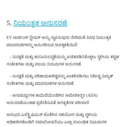
Basa Jawa
bahasa Indonesia
5.
ನಿಯಂತ್ರಕ ಅನುಸರಣೆ
Sundanese
EV ಚಾರ್ಜಿಂಗ್ ಸ್ಟೇಷನ್ ಅನ್ನು ಸ್ಥಾಪಿಸುವುದು ಸೇರಿದಂತೆ ವಿವಿಧ ನಿಯಂತ್ರಕ
Türkçe
ಮಾನದಂಡಗಳನ್ನು ಅನುಸರಿಸುವ ಅವಶ್ಯಕತೆಯಿದೆ:
فارسی
- ಸುರಕ್ಷತೆ ಮತ್ತು ಕಾನೂನುಬದ್ಧತೆಯನ್ನು ಖಚಿತಪಡಿಸಿಕೊಳ್ಳಲು ಸ್ಥಳೀಯ ಕಟ್ಟಡ
հայերեն
ಸಂಕೇತಗಳು ಮತ್ತು ವಲಯ ನಿಯಮಗಳ ಅನುಸರಣೆ.
Azərbaycan
- ಸುರಕ್ಷತೆ ಮತ್ತು ಪರಿಣಾಮಕಾರಿತ್ವವನ್ನು ಖಾತರಿಪಡಿಸಲು ನಿರ್ದಿಷ್ಟ ವಿದ್ಯುತ್
ಸಂಕೇತಗಳು ಮತ್ತು ಮಾನದಂಡಗಳ ಅನುಸರಣೆ.
עִבְרִית
Kurmancî
- ಅಸಾಮರ್ಥ್ಯಗಳ ಕಾಯಿದೆಯೊಂದಿಗಿನ ಅಮೇರಿಕನ್ನರ (ADA)
ಅನುಸರಣೆಯಂತಹ ಪ್ರವೇಶಿಸುವಿಕೆ ಅಗತ್ಯತೆಗಳ ಪರಿಗಣನೆ.
العربية
ಅನುಭವಿ ಎಲೆಕ್ಟ್ರಿಷಿಯನ್ ಜೊತೆಗಿನ ಸಹಯೋಗ ಮತ್ತು ಸ್ಥಳೀಯ
O'zbek
ಅಧಿಕಾರಿಗಳೊಂದಿಗೆ ಸಮಾಲೋಚನೆಯು ಎಲ್ಲಾ ಸಂಬಂಧಿತ ನಿಯಮಗಳ