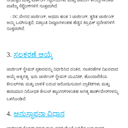
ನೀಡುತ್ತದೆ ಮತ್ತು ಪಾರ್ಕಿಂಗ್ ಗ್ಯಾರೇಜುಗಳು ಮತ್ತು ಶಾಪಿಂಗ್ ಕೇಂದ್ರಗಳಂತಹ
Xhosa
ವಾಣಿಜ್ಯ ಸೆಟ್ಟಿಂಗ್‌ಗಳಿಗೆ ಸೂಕ್ತವಾಗಿದೆ.
Hausa
- DC ವೇಗದ ಚಾರ್ಜಿಂಗ್, ಅಥವಾ ಹಂತ 3 ಚಾರ್ಜಿಂಗ್, ತ್ವರಿತ ಚಾರ್ಜಿಂಗ್
ಅನ್ನು ಒದಗಿಸುತ್ತದೆ, ವಿಶ್ರಾಂತಿ ನಿಲ್ದಾಣಗಳಂತಹ ಹೆಚ್ಚಿನ ಟ್ರಾಫಿಕ್ ಪ್ರದೇಶಗಳಿಗೆ
Kiswahili
ಸೂಕ್ತವಾಗಿದೆ.
Magyar
Íslenska
3.
ಸಲಕರಣೆ ಆಯ್ಕೆ
Hrvatski
ಚಾರ್ಜಿಂಗ್ ಸ್ಟೇಷನ್ ಪ್ರಕಾರವನ್ನು ನಿರ್ಧರಿಸಿದ ನಂತರ, ಸಲಕರಣೆಗಳ ನಿಖರವಾದ
Македонски
ಆಯ್ಕೆ ಅತ್ಯಗತ್ಯ. ಇದು ಚಾರ್ಜಿಂಗ್ ಸ್ಟೇಷನ್ ಯೂನಿಟ್, ಹೊಂದಾಣಿಕೆಯ
русский
ಕೇಬಲ್‌ಗಳು ಮತ್ತು ಬಾಳಿಕೆ ಬರುವ ಆರೋಹಿಸುವಾಗ ಬ್ರಾಕೆಟ್‌ಗಳು ಮತ್ತು
ಹವಾಮಾನ-ನಿರೋಧಕ ಕೇಬಲ್ ಹ್ಯಾಂಗರ್‌ಗಳಂತಹ ಅಗತ್ಯ ಹಾರ್ಡ್‌ವೇರ್‌ಗಳನ್ನು
יידיש
ಒಳಗೊಂಡಿದೆ.
Українська
4.
ಅನುಸ್ಥಾಪನಾ ವಿಧಾನ
اردو
தமிழ்