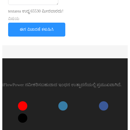
textarea ಉದ್ದ 65530 ಮೀರಬಾರದು!
ವಿಷಯ
ಈಗ ವಿಚಾರಣೆ ಕಳುಹಿಸಿ
iFlowPower ನವೀಕರಿಸಬಹುದಾದ ಇಂಧನ ಉತ್ಪಾದನೆಯಲ್ಲಿ ಪ್ರಮುಖವಾಗಿದೆ.