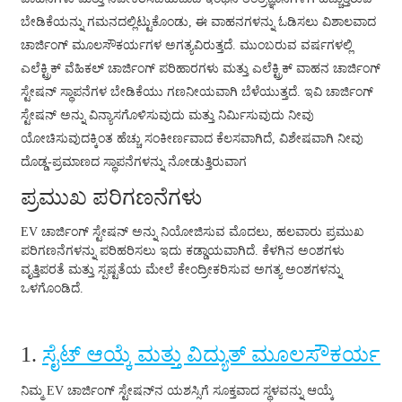
አማርኛ
ಬೇಡಿಕೆಯನ್ನು ಗಮನದಲ್ಲಿಟ್ಟುಕೊಂಡು, ಈ ವಾಹನಗಳನ್ನು ಓಡಿಸಲು ವಿಶಾಲವಾದ
Bahasa Melayu
ಚಾರ್ಜಿಂಗ್ ಮೂಲಸೌಕರ್ಯಗಳ ಅಗತ್ಯವಿರುತ್ತದೆ. ಮುಂಬರುವ ವರ್ಷಗಳಲ್ಲಿ
ಎಲೆಕ್ಟ್ರಿಕ್ ವೆಹಿಕಲ್ ಚಾರ್ಜಿಂಗ್ ಪರಿಹಾರಗಳು ಮತ್ತು ಎಲೆಕ್ಟ್ರಿಕ್ ವಾಹನ ಚಾರ್ಜಿಂಗ್
Deutsch
ಸ್ಟೇಷನ್ ಸ್ಥಾಪನೆಗಳ ಬೇಡಿಕೆಯು ಗಣನೀಯವಾಗಿ ಬೆಳೆಯುತ್ತದೆ. ಇವಿ ಚಾರ್ಜಿಂಗ್
Af Soomaali
ಸ್ಟೇಷನ್ ಅನ್ನು ವಿನ್ಯಾಸಗೊಳಿಸುವುದು ಮತ್ತು ನಿರ್ಮಿಸುವುದು ನೀವು
ಯೋಚಿಸುವುದಕ್ಕಿಂತ ಹೆಚ್ಚು ಸಂಕೀರ್ಣವಾದ ಕೆಲಸವಾಗಿದೆ, ವಿಶೇಷವಾಗಿ ನೀವು
Català
ದೊಡ್ಡ-ಪ್ರಮಾಣದ ಸ್ಥಾಪನೆಗಳನ್ನು ನೋಡುತ್ತಿರುವಾಗ
پښتو
ಪ್ರಮುಖ ಪರಿಗಣನೆಗಳು
Cymraeg
EV ಚಾರ್ಜಿಂಗ್ ಸ್ಟೇಷನ್ ಅನ್ನು ನಿಯೋಜಿಸುವ ಮೊದಲು, ಹಲವಾರು ಪ್ರಮುಖ
Shona
ಪರಿಗಣನೆಗಳನ್ನು ಪರಿಹರಿಸಲು ಇದು ಕಡ್ಡಾಯವಾಗಿದೆ. ಕೆಳಗಿನ ಅಂಶಗಳು
ವೃತ್ತಿಪರತೆ ಮತ್ತು ಸ್ಪಷ್ಟತೆಯ ಮೇಲೆ ಕೇಂದ್ರೀಕರಿಸುವ ಅಗತ್ಯ ಅಂಶಗಳನ್ನು
Точики
ಒಳಗೊಂಡಿದೆ.
Қазақ Тілі
1.
ಸೈಟ್ ಆಯ್ಕೆ ಮತ್ತು ವಿದ್ಯುತ್ ಮೂಲಸೌಕರ್ಯ
Zulu
Ελληνικά
ನಿಮ್ಮ EV ಚಾರ್ಜಿಂಗ್ ಸ್ಟೇಷನ್‌ನ ಯಶಸ್ಸಿಗೆ ಸೂಕ್ತವಾದ ಸ್ಥಳವನ್ನು ಆಯ್ಕೆ