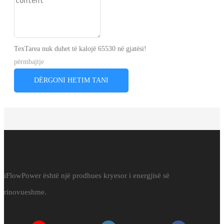
TexTarea nuk duhet të kalojë 65530 në gjatësi!
përmbajtje
DËRGONI HETIM TANI
iFlowPower është një prodhues kryesor i energjisë së
rinovueshme.