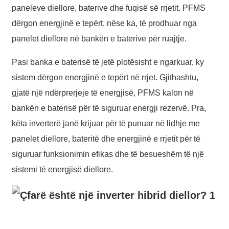
paneleve diellore, baterive dhe fuqisë së rrjetit. PFMS
日语
dërgon energjinë e tepërt, nëse ka, të prodhuar nga
čeština
panelet diellore në bankën e baterive për ruajtje.
Malagasy fiteny
Pasi banka e baterisë të jetë plotësisht e ngarkuar, ky
norsk
sistem dërgon energjinë e tepërt në rrjet. Gjithashtu,
èdè Yorùbá
gjatë një ndërprerjeje të energjisë, PFMS kalon në
bankën e baterisë për të siguruar energji rezervë. Pra,
latviešu valoda‎
këta inverterë janë krijuar për të punuar në lidhje me
Latin
panelet diellore, bateritë dhe energjinë e rrjetit për të
Igbo
siguruar funksionimin efikas dhe të besueshëm të një
Română
sistemi të energjisë diellore.
Maori
සිංහල