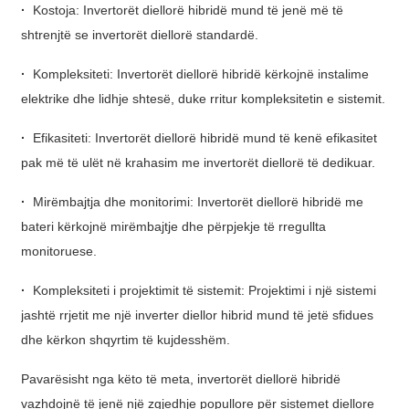
·
Kostoja: Invertorët diellorë hibridë mund të jenë më të
shtrenjtë se invertorët diellorë standardë.
·
Kompleksiteti: Invertorët diellorë hibridë kërkojnë instalime
elektrike dhe lidhje shtesë, duke rritur kompleksitetin e sistemit.
·
Efikasiteti: Invertorët diellorë hibridë mund të kenë efikasitet
pak më të ulët në krahasim me invertorët diellorë të dedikuar.
·
Mirëmbajtja dhe monitorimi: Invertorët diellorë hibridë me
bateri kërkojnë mirëmbajtje dhe përpjekje të rregullta
monitoruese.
·
Kompleksiteti i projektimit të sistemit: Projektimi i një sistemi
jashtë rrjetit me një inverter diellor hibrid mund të jetë sfidues
dhe kërkon shqyrtim të kujdesshëm.
Pavarësisht nga këto të meta, invertorët diellorë hibridë
vazhdojnë të jenë një zgjedhje popullore për sistemet diellore