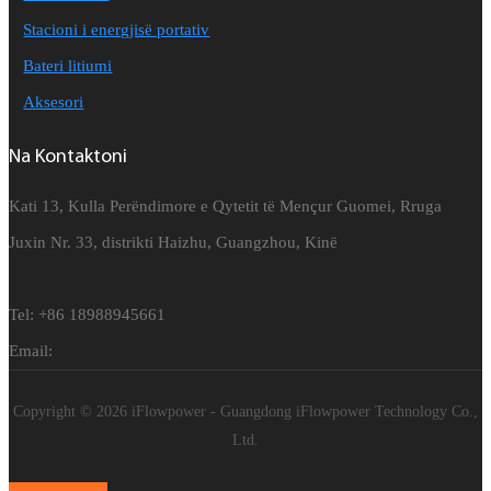
Stacioni i energjisë portativ
Bateri litiumi
Aksesori
Na Kontaktoni
Kati 13, Kulla Perëndimore e Qytetit të Mençur Guomei, Rruga
Juxin Nr. 33, distrikti Haizhu, Guangzhou, Kinë
Tel: +86 18988945661
Email:
Copyright © 2026 iFlowpower - Guangdong iFlowpower Technology Co.,
Ltd.