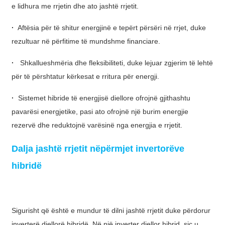
e lidhura me rrjetin dhe ato jashtë rrjetit.
Basa Jawa
·
Aftësia për të shitur energjinë e tepërt përsëri në rrjet, duke
bahasa Indonesia
rezultuar në përfitime të mundshme financiare.
Sundanese
·
Shkallueshmëria dhe fleksibiliteti, duke lejuar zgjerim të lehtë
Türkçe
për të përshtatur kërkesat e rritura për energji.
فارسی
·
Sistemet hibride të energjisë diellore ofrojnë gjithashtu
հայերեն
pavarësi energjetike, pasi ato ofrojnë një burim energjie
rezervë dhe reduktojnë varësinë nga energjia e rrjetit.
Azərbaycan
Dalja jashtë rrjetit nëpërmjet invertorëve
עִבְרִית
hibridë
Kurmancî
العربية
O'zbek
Sigurisht që është e mundur të dilni jashtë rrjetit duke përdorur
inverterë diellorë hibridë. Në një inverter diellor hibrid, siç u