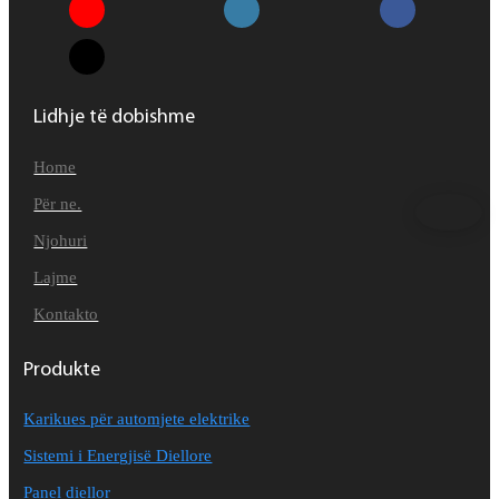
Lidhje të dobishme
Home
Për ne.
Njohuri
Lajme
Kontakto
Produkte
Karikues për automjete elektrike
Sistemi i Energjisë Diellore
Panel diellor