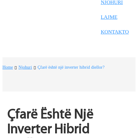
Frysk
NJOHURI
Nederlands
LAJME
한국어
KONTAKTO
Tiếng Việt
Gàidhlig
Suomi
Home
Njohuri
Çfarë është një inverter hibrid diellor?
lietuvių
svenska
Монгол
Çfarë Është Një 
Eesti
Pilipino
Inverter Hibrid 
Gaeilgenah