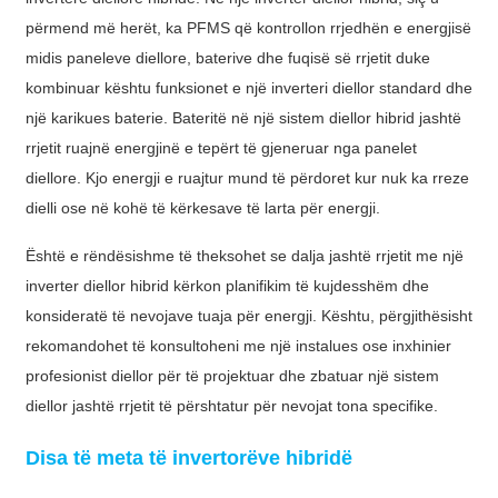
繁體中文
përmend më herët, ka PFMS që kontrollon rrjedhën e energjisë
中文
midis paneleve diellore, baterive dhe fuqisë së rrjetit duke
kombinuar kështu funksionet e një inverteri diellor standard dhe
ئۇيغۇرچە
një karikues baterie. Bateritë në një sistem diellor hibrid jashtë
Esperanto
rrjetit ruajnë energjinë e tepërt të gjeneruar nga panelet
diellore. Kjo energji e ruajtur mund të përdoret kur nuk ka rreze
Hmong
dielli ose në kohë të kërkesave të larta për energji.
नेपाली
Është e rëndësishme të theksohet se dalja jashtë rrjetit me një
inverter diellor hibrid kërkon planifikim të kujdesshëm dhe
konsideratë të nevojave tuaja për energji. Kështu, përgjithësisht
rekomandohet të konsultoheni me një instalues ​​ose inxhinier
profesionist diellor për të projektuar dhe zbatuar një sistem
diellor jashtë rrjetit të përshtatur për nevojat tona specifike.
Disa të meta të invertorëve hibridë