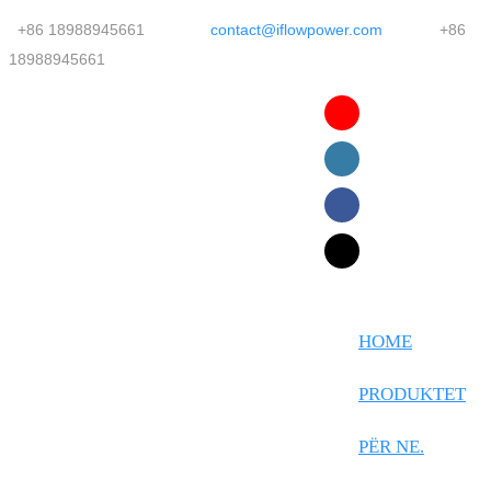
+86 18988945661
contact@iflowpower.com
+86
18988945661
English
Faasamoa
Ōlelo Hawaiʻi
Maltese
HOME
Español
PRODUKTET
Galego
PËR NE.
Português