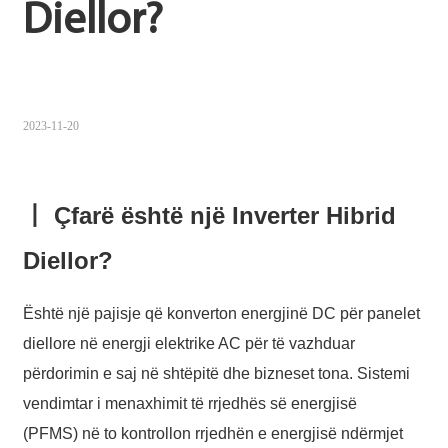
Diellor?
Sugbuanon
Polski
Corsu
2023-11-20
ລາວ
Burmese
丨 Çfarë është një Inverter Hibrid
français
Diellor?
ภาษาไทย
Euskara
Është një pajisje që konverton energjinë DC për panelet
diellore në energji elektrike AC për të vazhduar
ქართველი
përdorimin e saj në shtëpitë dhe bizneset tona. Sistemi
Slovenščina
vendimtar i menaxhimit të rrjedhës së energjisë
ខ្មែរ
(PFMS) në to kontrollon rrjedhën e energjisë ndërmjet