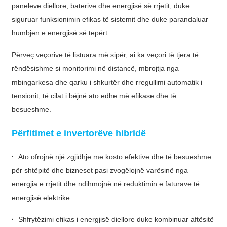
paneleve diellore, baterive dhe energjisë së rrjetit, duke
తెలుగు
siguruar funksionimin efikas të sistemit dhe duke parandaluar
humbjen e energjisë së tepërt.
български
Përveç veçorive të listuara më sipër, ai ka veçori të tjera të
ਪੰਜਾਬੀ
rëndësishme si monitorimi në distancë, mbrojtja nga
বাংলা
mbingarkesa dhe qarku i shkurtër dhe rregullimi automatik i
tensionit, të cilat i bëjnë ato edhe më efikase dhe të
മലയാളം
besueshme.
Беларуская
Përfitimet e invertorëve hibridë
dansk
·
Ato ofrojnë një zgjidhje me kosto efektive dhe të besueshme
मराठी
për shtëpitë dhe bizneset pasi zvogëlojnë varësinë nga
ಕನ್ನಡ
energjia e rrjetit dhe ndihmojnë në reduktimin e faturave të
ગુજરાતી
energjisë elektrike.
ଓଡ଼ିଆ
·
Shfrytëzimi efikas i energjisë diellore duke kombinuar aftësitë