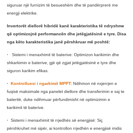
Xhosa
siguruar një furnizim të besueshëm dhe të pandërprerë me
energji elektrike.
Hausa
Invertorët diellorë hibridë kanë karakteristika të ndryshme
Kiswahili
që optimizojnë performancën dhe jetëgjatësinë e tyre. Disa
Magyar
nga këto karakteristika janë përshkruar më poshtë:
Íslenska
·
Sistemi i menaxhimit të baterive: Optimizon karikimin dhe
Hrvatski
shkarkimin e baterive, gjë që zgjat jetëgjatësinë e tyre dhe
siguron karikim efikas.
Македонски
·
Kontrolluesi i ngarkimit MPPT:
Ndihmon në nxjerrjen e
русский
fuqisë maksimale nga panelet diellore dhe transferimin e saj te
יידיש
bateritë, duke ndihmuar përfundimisht në optimizimin e
karikimit të baterive.
Українська
اردو
·
Sistemi i menaxhimit të rrjedhës së energjisë: Siç
përshkruhet më sipër, ai kontrollon rrjedhën e energjisë midis
தமிழ்