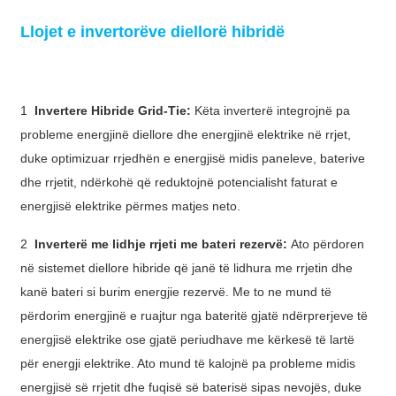
Slovenčina
Llojet e invertorëve diellorë hibridë
Sesotho
Кыргызча
1
Invertere Hibride Grid-Tie:
Këta inverterë integrojnë pa
Српски
probleme energjinë diellore dhe energjinë elektrike në rrjet,
duke optimizuar rrjedhën e energjisë midis paneleve, baterive
Afrikaans
dhe rrjetit, ndërkohë që reduktojnë potencialisht faturat e
Shqip
energjisë elektrike përmes matjes neto.
Bosanski
2
Inverterë me lidhje rrjeti me bateri rezervë:
Ato përdoren
italiano
në sistemet diellore hibride që janë të lidhura me rrjetin dhe
kanë bateri si burim energjie rezervë. Me to ne mund të
हिन्दी
përdorim energjinë e ruajtur nga bateritë gjatë ndërprerjeve të
Lëtzebuergesch
energjisë elektrike ose gjatë periudhave me kërkesë të lartë
për energji elektrike. Ato mund të kalojnë pa probleme midis
سنڌي
energjisë së rrjetit dhe fuqisë së baterisë sipas nevojës, duke