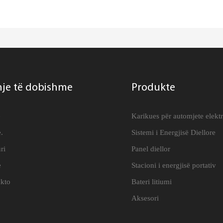
hje të dobishme
Produkte
e
Karikues për automjete elekt
.
Sistemi i Energjisë Diellore
ri
Panel diellor
e
Stacioni i energjisë portativ
kto
Bateri litiumi
Aksesori