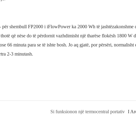
rtë - për shembull FP2000 i iFlowPower ka 2000 Wh të jashtëzakonshme
ë thotë që nëse do të përdornit vazhdimisht një tharëse flokësh 1800 W 
se 66 minuta para se të ishte bosh. Jo aq gjatë, por përsëri, normalisht 
rtra 2-3 minutash.
Si funksionon një termocentral portativ
I A