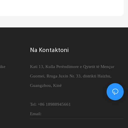
Na Kontaktoni
rike
Kati 13, Kulla Perëndimore e Qytetit të Mençur
Guomei, Rruga Juxin Nr. 33, distrikti Haizhu,
Guangzhou, Kinë
Tel: +86 18988945661
Email: