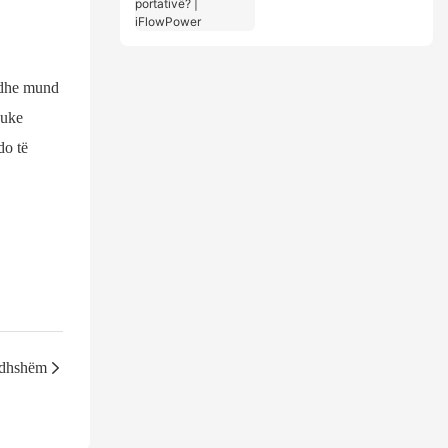
portativë? |
iFlowPower
 dhe mund
duke
do të
rdhshëm