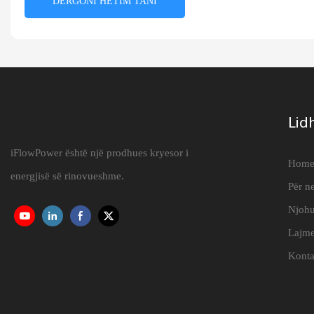
DËRGONI HETIM TANI
Lid
iFlowPower është një prodhues kryesor i
Hom
energjisë së rinovueshme.
Për ne
Njohu
Lajm
Konta