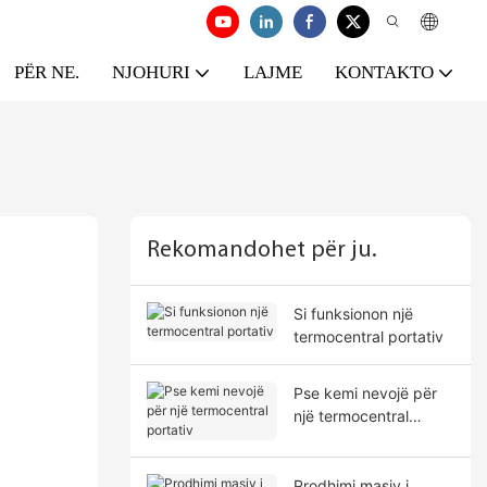
PËR NE.
NJOHURI
LAJME
KONTAKTO
Rekomandohet për ju.
Si funksionon një
termocentral portativ
Pse kemi nevojë për
një termocentral
portativ
Prodhimi masiv i