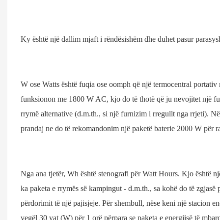
Ky është një dallim mjaft i rëndësishëm dhe duhet pasur parasysh
W ose Watts është fuqia ose oomph që një termocentral portativ mu
funksionon me 1800 W AC, kjo do të thotë që ju nevojitet një fur
rrymë alternative (d.m.th., si një furnizim i rregullt nga rrjeti). 
prandaj ne do të rekomandonim një paketë baterie 2000 W për r
Nga ana tjetër, Wh është stenografi për Watt Hours. Kjo është një 
ka paketa e rrymës së kampingut - d.m.th., sa kohë do të zgjasë p
përdorimit të një pajisjeje. Për shembull, nëse keni një stacion 
vegël 30 vat (W) për 1 orë përpara se paketa e energjisë të mbaro