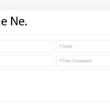
e Ne.
Email
Emri I Kompanisë