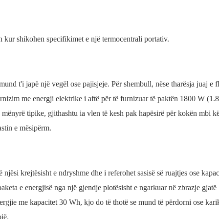
 kur shikohen specifikimet e një termocentrali portativ.
nd t'i japë një vegël ose pajisjeje. Për shembull, nëse tharësja juaj e 
nizim me energji elektrike i aftë për të furnizuar të paktën 1800 W (1
Në mënyrë tipike, gjithashtu ia vlen të kesh pak hapësirë ​​për kokën mbi kë
astin e mësipërm.
njësi krejtësisht e ndryshme dhe i referohet sasisë së ruajtjes ose kapaci
aketa e energjisë nga një gjendje plotësisht e ngarkuar në zbrazje gjatë
energjie me kapacitet 30 Wh, kjo do të thotë se mund të përdorni ose kari
jë.