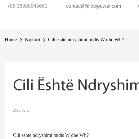
+86 18988945661
contact@iflowpower.com
Home
Njohuri
Cili është ndryshimi midis W dhe Wh?
Cili Është Ndrysh
2022-02-23
Cili është ndryshimi midis W dhe Wh?