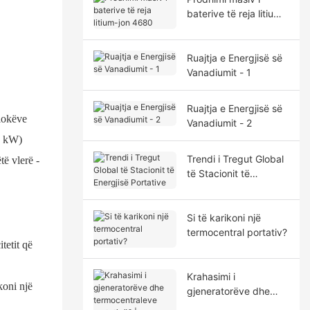
baterive të reja litium-
jon 4680
Ruajtja e Energjisë së
Vanadiumit - 1
Ruajtja e Energjisë së
flokëve
Vanadiumit - 2
.8 kW)
Trendi i Tregut Global
të vlerë -
të Stacionit të
Energjisë Portative
Si të karikoni një
termocentral portativ?
tetit që
Krahasimi i
koni një
gjeneratorëve dhe
termocentraleve