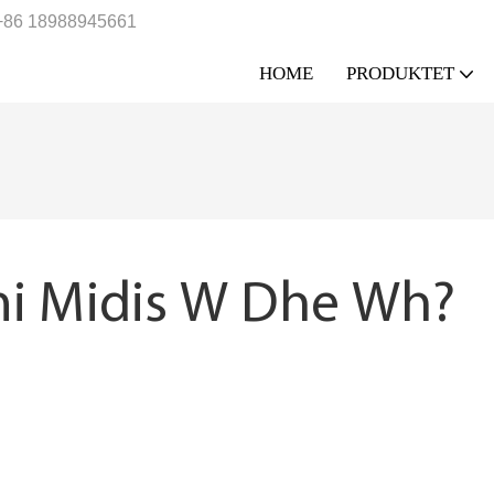
+86 18988945661
HOME
PRODUKTET
imi Midis W Dhe Wh?