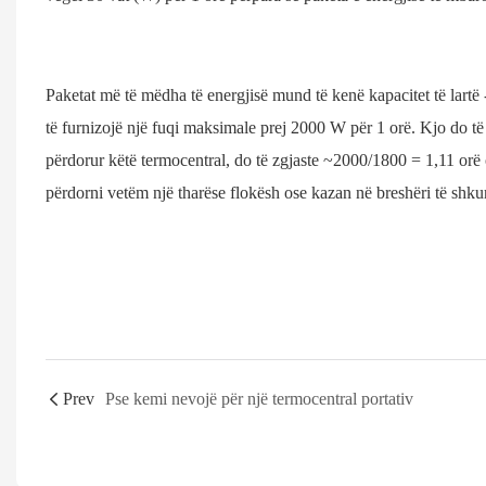
Paketat më të mëdha të energjisë mund të kenë kapacitet të la
të furnizojë një fuqi maksimale prej 2000 W për 1 orë. Kjo do t
përdorur këtë termocentral, do të zgjaste ~2000/1800 = 1,11 orë o
përdorni vetëm një tharëse flokësh ose kazan në breshëri të shku
Prev
Pse kemi nevojë për një termocentral portativ