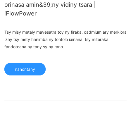
orinasa amin&39;ny vidiny tsara |
iFlowPower
Tsy misy metaly mavesatra toy ny firaka, cadmium ary merkiora
izay tsy mety hanimba ny tontolo iainana, tsy miteraka
fandotoana ny tany sy ny rano.
nanontany