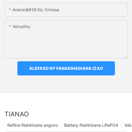
Anaran&#39;ny Orinasa
Votoatiny
ALEFASO NY FANADIHADIANA IZAO
TIANAO
Rafitra fitahirizana angovo
Battery fitahirizana LiFePO4
Vok