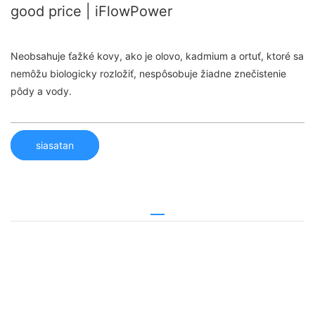
good price | iFlowPower
Neobsahuje ťažké kovy, ako je olovo, kadmium a ortuť, ktoré sa
nemôžu biologicky rozložiť, nespôsobuje žiadne znečistenie
pôdy a vody.
siasatan