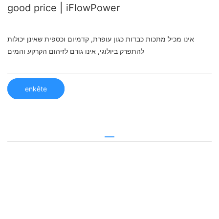
good price | iFlowPower
אינו מכיל מתכות כבדות כגון עופרת, קדמיום וכספית שאינן יכולות
להתפרק ביולוגי, אינו גורם לזיהום הקרקע והמים
enkête