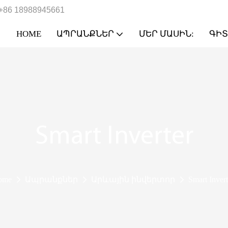
+86 18988945661
HOME
ԱՊՐԱՆՔՆԵՐ
ՄԵՐ ՄԱՍԻՆ:
ԳԻՏ
Smart Inverter
ome
Ապրանքներ
Արևային ինվերտոր
Smart Invert