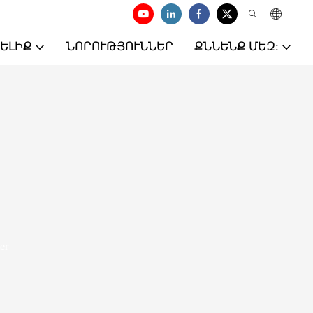
ԵԼԻՔ
ՆՈՐՈՒԹՅՈՒՆՆԵՐ
ՔՆՆԵՆՔ ՄԵԶ:
er