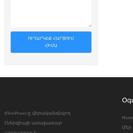
ՈՒՂԱՐԿԵՔ ՀԱՐՑՈՒՄ
ՀԻՄԱ
Օգ
iFlowPower-ը վերականգնվող
Hom
էներգիայի առաջատար
Մեր
արտադրող է։