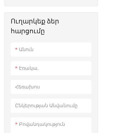
Պատի վրա տեղադրված
Էներգիայի պահպանման
մարտկոց
Ուղարկեք ձեր
մարտկոց
հարցումը
ESS արևային էներգիայի
Արդյունաբերական &
պահպանման համակարգ
Առևտրային համակարգ
Անուն
Դյուրակիր էլեկտրակայան
Դյուրակիր էլեկտրակայան
Էռակա.
Հեռախոս
Ընկերության Անվանումը
Բովանդակություն