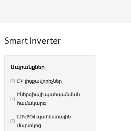
Smart Inverter
Ապրանքներ
+
EV լիցքավորիչներ
Էներգիայի պահպանման
AC EV լիցքավորիչներ
+
համակարգ
DC EV լիցքավորիչներ
LiFePO4 պահեստային
Inverter+Battery All-in-one
+
EV լիցքավորիչ մարտկոցով
մարտկոց
Power inverters