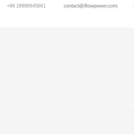
+86 18988945661
contact@iflowpower.com
|
H