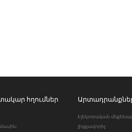
տակար հղումներ
Արտադրանքնե
e
Էլեկտրական մեքենայ
 մասին:
լիցքավորիչ