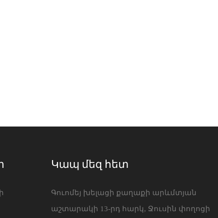
ր
Կապ մեզ հետ
ի
Գուոմեյ խելացի քաղաքի արևմտյան
աշտարակի 13-րդ հարկ, Ջուսին փողոցի