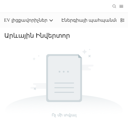
EV լիցքավորիչներ
Էներգիայի պահպանման 
Արևային Ինվերտոր
Ոչ մի տվյալ