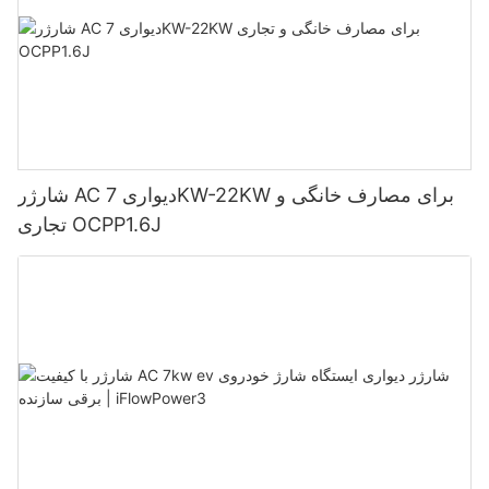
شارژر AC دیواری 7KW-22KW برای مصارف خانگی و
تجاری OCPP1.6J