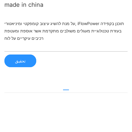
made in china
על מנת להשיג עיצוב קומפקטי ומיניאטורי, iFlowPower תוכנן בקפידה
בעזרת טכנולוגיית מעגלים משולבים מתקדמת אשר אוספת ומעטפת
רכיבים עיקריים על לוח
تحقیق