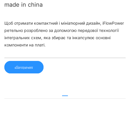
made in china
Щоб отримати компактний і мініатюрний дизайн, iFlowPower
ретельно розроблено за допомогою передової технології
інтегральних схем, яка збирає та інкапсулює основні
компоненти на платі.
விசாரணை