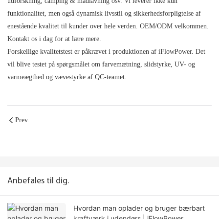
udforskning, camping & madlavning osv. Vi leverer ikke kun
funktionalitet, men også dynamisk livsstil og sikkerhedsforpligtelse af
enestående kvalitet til kunder over hele verden. OEM/ODM velkommen.
Kontakt os i dag for at lære mere.
Forskellige kvalitetstest er påkrævet i produktionen af ​​iFlowPower. Det
vil blive testet på spørgsmålet om farvemætning, slidstyrke, UV- og
varmeægthed og vævestyrke af QC-teamet.
Prev.
Anbefales til dig.
Hvordan man oplader og bruger bærbart
kraftværk i udendørs | iFlowPower