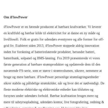
Om iFlowPower
iFlowPower er en førende producent af bærbare kraftværker. Vi leverer
en kraftfuld og bærbar kilde til elektricitet for at danne en ny måde og
livsfilosofi. Folk er gratis for udendørs eventyrere og alle former for off-
grid liv. Etableret siden 2013, iFlowPower stoppede aldrig innovation
inden for forskning af batterirelaterede produkter, herunder batteri,
batteribank, solpanel og BMS-løsning. Fra 2019 præsenterede vi vores
første generation af bærbare strømprodukter og opdaterede dem til den
nuværende FS-serie, som er større i strømvolumen, sikrere, nemmere at
bruge og mere bærbare. iFlowPower personlige strømlagringsenheder
sikrer stabile og pålidelige strømkilder, når og hvor det er nødvendigt. De
fleste moderne elektriske og elektroniske enheder kan tilsluttes og
forsynes under udendørs forhold. Bærbar kraftstation bruges mere og
mere til udstyrsopladning, udendørs kontor, live fotografering, redning &