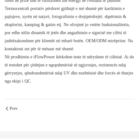
futen në prizë dhe të furnizohen me energji në rrethana të jashtme.
Termocentrali portativ përdoret gjithnjë e më shumë për karikimin e
pajisjeve, zyrën në natyrë, fotografimin e drejtpërdrejtë, shpëtimin &
eksplorim, kamping & gatim etj. Ne ofrojmë jo vetëm funksionalitetin,
por edhe stilin dinamik të jetës dhe angazhimin e sigurisë me cilësi të
jashtëzakonshme për klientët në mbarë botën. OEM/ODM mirëpritur. Na
kontaktoni sot për të mësuar më shumë.
Në prodhimin e iFlowPower kërkohen teste të ndryshme të cilësisë. Ai do
të testohet për çështjen e ngopshmërisë së ngjyrosjes, rezistencës ndaj
gërryerjes, qëndrueshmërisë ndaj UV dhe nxehtësisë dhe forcës së thurjes
nga ekipi i QC.
Prev