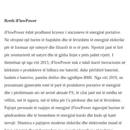
Rreth iFlowPower
iFlowPower është prodhuesi kryesor i stacioneve të energjisë portative.
Ne ofrojmë një burim të fuqishëm dhe të lëvizshëm të energjisë elektrike
për të formuar një mënyrë dhe filozofi të re të jetës. Njerëzit janë të lirë
për aventurierët në natyrë dhe të gjitha llojet e jetës jashtë rrjetit. I
themeluar që nga viti 2013, iFlowPower nuk e ndali kurrë inovacionin në
kërkimin e produkteve të lidhura me bateritë, duke përfshirë baterinë,
bankën e baterive, panelin diellor dhe zgjidhjen BMS. Nga viti 2019, ne
prezantuam gjeneratën tonë të parë të produkteve portative të energjisë
dhe i përditësuam ato në serinë aktuale FS, të cilat janë më të mëdha në
vëllim, më të sigurta, më të lehta për t'u përdorur dhe më të lëvizshme.
Pajisjet personale të ruajtjes së energjisë iFlowPower sigurojnë burime të
qëndrueshme dhe të besueshme të energjisë kurdo dhe kudo që kanë
nevojë. Shumica e pajisjeve moderne elektrike dhe elektronike mund të