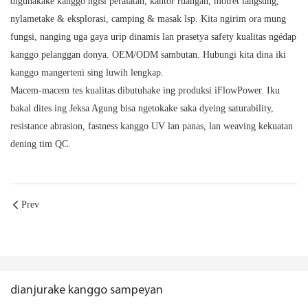
digunakake kanggo ngisi peralatan, kantor ruangan, motret langsung,
nylametake & eksplorasi, camping & masak lsp. Kita ngirim ora mung
fungsi, nanging uga gaya urip dinamis lan prasetya safety kualitas ngédap
kanggo pelanggan donya. OEM/ODM sambutan. Hubungi kita dina iki
kanggo mangerteni sing luwih lengkap.
Macem-macem tes kualitas dibutuhake ing produksi iFlowPower. Iku
bakal dites ing Jeksa Agung bisa ngetokake saka dyeing saturability,
resistance abrasion, fastness kanggo UV lan panas, lan weaving kekuatan
dening tim QC.
Prev
dianjurake kanggo sampeyan