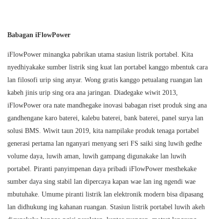
Babagan iFlowPower
iFlowPower minangka pabrikan utama stasiun listrik portabel. Kita
nyedhiyakake sumber listrik sing kuat lan portabel kanggo mbentuk cara
lan filosofi urip sing anyar. Wong gratis kanggo petualang ruangan lan
kabeh jinis urip sing ora ana jaringan. Diadegake wiwit 2013,
iFlowPower ora nate mandhegake inovasi babagan riset produk sing ana
gandhengane karo baterei, kalebu baterei, bank baterei, panel surya lan
solusi BMS. Wiwit taun 2019, kita nampilake produk tenaga portabel
generasi pertama lan nganyari menyang seri FS saiki sing luwih gedhe
volume daya, luwih aman, luwih gampang digunakake lan luwih
portabel. Piranti panyimpenan daya pribadi iFlowPower mesthekake
sumber daya sing stabil lan dipercaya kapan wae lan ing ngendi wae
mbutuhake. Umume piranti listrik lan elektronik modern bisa dipasang
lan didhukung ing kahanan ruangan. Stasiun listrik portabel luwih akeh