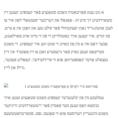
א גוט גענוג פּאָרטאַטיוו מאַכט סטאַנציע פֿאַר קעמפּינג קענען זיין
טשאַרדזשינג זיך מיט זונ - פּאַנאַלז און דעריבער יסענשאַלי לאָזן איר צו
לעבן אַוועק-גריד גאַנץ יפעקטיוולי פֿאַר פילע טעג און וואָכן אין אַ צייט.
פון קורס, איר קענען אויך באַשולדיקן זיי פֿון די מיינז אויב פארלאנגט,
אָבער דאָס איז אַ מין פון באַזיגן די פונט ווען איר קעמפּינג. די מאַכט
סטיישאַנז זענען נוציק פֿאַר גרעסערע זאכן צו זיין פּאַוערד אין דיין
געצעלט אָדער קאַמפּערוואַן אַזאַ ווי פרידזשידער, קאָאָלינג פאָכער,
גרילז און לייץ.
עטלעכע מין פון קלענערער קעמפּינג מאַכט סטאַנציע זענען אויך
בנימצא וואָס זענען מער פּאַסיק פֿאַר ריטשאַרדזשינג ווייניקער
מאַכט-הונגעריק דעוויסעס אַזאַ ווי פאָנעס, גפּס, סמאַרטוואַטטשעס