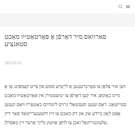
פארוואס מיר דאַרפֿן אַ פּאָרטאַטיוו מאַכט 
סטאנציע
2022-02-23
ווען איר פּלאַן צו פאַרברענגען אַ לייַטיש סומע פון ​​​​צייט קעמפּינג אָן אַ
מיינז כאָקופּ, איר קען דאַרפֿן צו ינוועסטירן אין פּאָרטאַטיוו מאַכט
סטיישאַנז. דאָס זענען יסענשאַלי גרויס ליטהיום באַטעריז וואָס קענען
אָפט לאָזן ביידע אַק און דק מאַכט צו זיין דזשענערייטאַד פֿאַר דיין
עלעקטריקאַל זאכן צו לויפן אַוועק גלייַך אָדער זיין באפוילן.