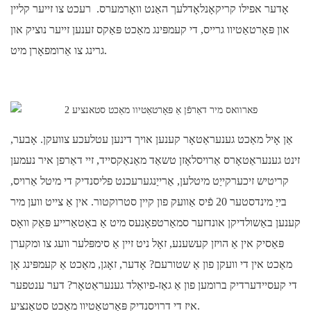
אָדער אפילו קריקאָנלאָדלעך האַנט וואָרמערס. רעכט צו זייער קליין
און פּאָרטאַטיוו גרייס, די קעמפּינג מאַכט פּאַקס זענען זייער נוציק און
גרינג צו אַרומפאָרן מיט.
אַן אָיל מאַכט גענעראַטאָר קענען אויך דינען עטלעכע צוועקן. אָבער,
זינט גענעראַטאָרס אַרויסלאָזן טשאַד מאַנאַקסייד, זיי דאַרפן איר נעמען
קריטיש זיכערקייַט מיטלען, אַרייַנגערעכנט פליסנדיק די מיטל אַרויס,
בייַ מינדסטער 20 פֿיס אַוועק פון קיין סטרוקטור. אין אַ צייט ווען מיר
קענען באַשולדיקן אונדזער סמאַרטפאָנעס מיט אַ באַטאַרייע פּאַק וואָס
פּאַסיק אין אַ הויזן קעשענע, זאָל ניט זיין אַ סימפּלער וועג צו ומקערן
מאַכט אין די וועקן פון אַ שטורעם? אָדער, זאָגן, מאַכט אַ קעמפּינג אָן
די קעסיידערדיק ברומען פון אַ גאַז-פיואַלד גענעראַטאָר? דער ענטפער
איז די דרויסנדיק פּאָרטאַטיוו מאַכט סטאַנציע.