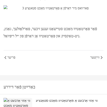
פֿאַר פּאָרטאַטיוו מאַכט סטיישאַנז זענען זיכער, פאַרלאָזלעך, גאַנץ,
ניט-טאַקסיק און פּאָרטאַטיוו אָן דאַרפֿן פון ייל ריפיואַל.
ווייַטער
פריער
באַדײַטן פֿאַר דיררע
ווי אַזוי אַרבעט אַ פּאָרטאַטיוו מאַכט סטאַנציע