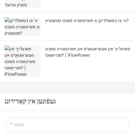
ווי צו באַשולדיקן אַ פּאָרטאַטיוו מאַכט סטאַנציע?
פאַרגלייַך פון גענעראַטאָרס און פּאָרטאַטיוו מאַכט
סטיישאַנז? | iFlowPower
געפֿונען אין קאָדירונג
נאָמען