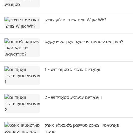
וואָס איז די חילוק צווישן W און Wh?
פארוואס ליטהיום פּרייסאַז האָבן סקייראַקאַט?
וואַנאַדיום ענערגיע סטאָרידזש - 1
וואַנאַדיום ענערגיע סטאָרידזש - 2
פּאָרטאַטיוו מאַכט סטיישאַן גלאבאלע מאַרק
טרענד