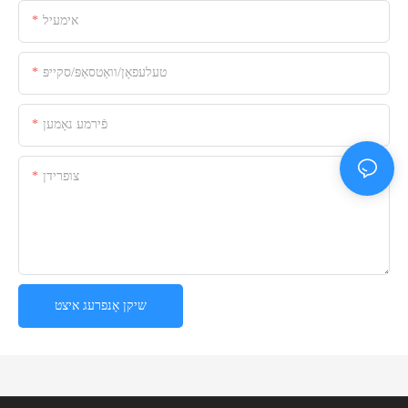
אימעיל
טעלעפאָן/וואַטסאַפּ/סקייפּ
פֿירמע נאָמען
צופרידן
שיקן אָנפרעג איצט