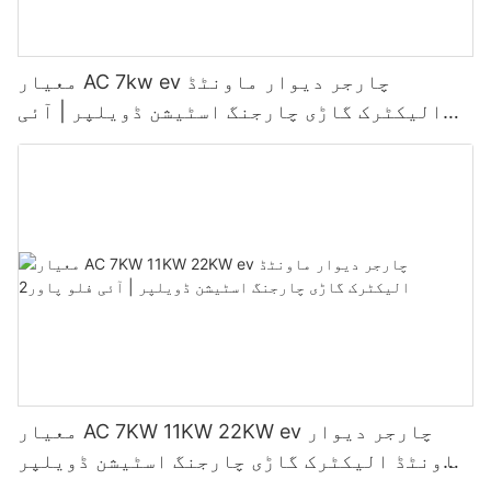
معیار AC 7kw ev چارجر دیوار ماونٹڈ
الیکٹرک گاڑی چارجنگ اسٹیشن ڈویلپر | آئی
فلو پاور3
معیار AC 7KW 11KW 22KW ev چارجر دیوار
ماونٹڈ الیکٹرک گاڑی چارجنگ اسٹیشن ڈویلپر
| آئی فلو پاور2