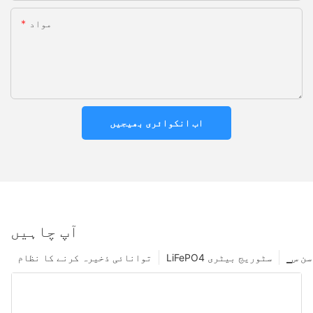
مواد
اب انکوائری بھیجیں
آپ چاہیں
 سن س
LiFePO4 سٹوریج بیٹری
توانائی ذخیرہ کرنے کا نظام