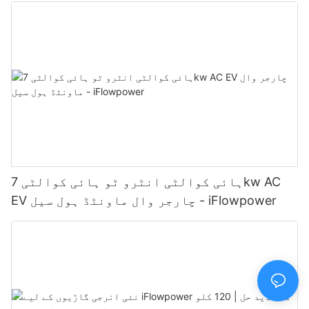
ہائی کوالٹی انٹرو ٹو ہائی کوالٹی 7kw AC
EV چارجر وال ماونٹڈ ہول سیل - iFlowpower