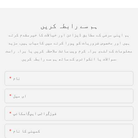
ہم سے رابطہ کریں
ہم اپنی مرضی کے مطابق ڈیزائن اور خیالات کا خیرمقدم کرتے
ہیں اور مخصوص ضروریات کو پورا کرنے میں کامیاب ہیں. مزید
معلومات کے لئے، براہ کرم ویب سائٹ ملاحظہ کریں یا براہ راست
سوالات یا انکوائری کے ساتھ ہم سے رابطہ کریں.
نام
ای میل
فون/واٹس ایپ/اسکائپ
کمپنی کا نام