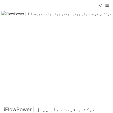
iFlowPower | فیکٹری قیمت سولر پینل