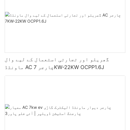
گھریلو اور تجارتی استعمال کے لیے وال
ماونٹڈ AC چارجر 7KW-22KW OCPP1.6J