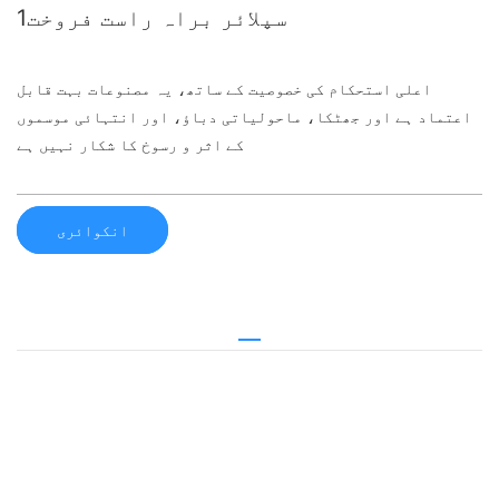
سپلائر براہ راست فروخت1
اعلی استحکام کی خصوصیت کے ساتھ، یہ مصنوعات بہت قابل
اعتماد ہے اور جھٹکا، ماحولیاتی دباؤ، اور انتہائی موسموں
کے اثر و رسوخ کا شکار نہیں ہے
انکوائری