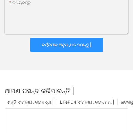
ବିଷୟବସ୍ତୁ
ବର୍ତ୍ତମାନ ଅନୁସନ୍ଧାନ ପଠାନ୍ତୁ |
ଆପଣ ପସନ୍ଦ କରିପାରନ୍ତି |
ଶକ୍ତି ସଂରକ୍ଷଣ ବ୍ୟବସ୍ଥା |
LiFePO4 ସଂରକ୍ଷଣ ବ୍ୟାଟେରୀ |
ଉତ୍ସଗୁ