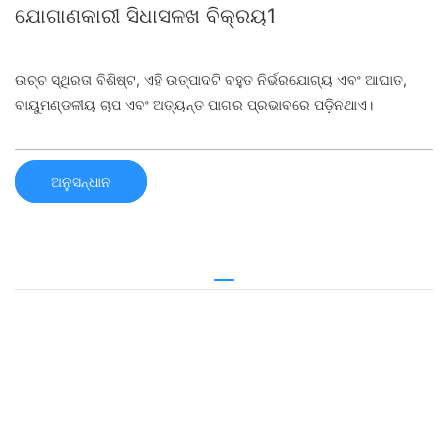
ଯୋଗାଣକାରୀ ସିଧାସଳଖ ବିକ୍ରୟ1
ଉଚ୍ଚ ସ୍ଥିରତା ବିଶିଷ୍ଟ, ଏହି ଉତ୍ପାଦଟି ବହୁତ ନିର୍ଭରଯୋଗ୍ୟ ଏବଂ ଆଘାତ,
ବାୟୁମଣ୍ଡଳୀୟ ଚାପ ଏବଂ ଅତ୍ୟନ୍ତ ପାଗର ପ୍ରଭାବରେ ପଡ଼ିନଥାଏ।
ଅନୁସନ୍ଧାନ