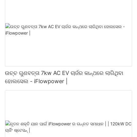
ଉଚ୍ଚ ଗୁଣବତ୍ତା 7kw AC EV ଚାର୍ଜର କାନ୍ଥରେ ଲାଗିଥିବା
ହୋଲସେଲ - iFlowpower |