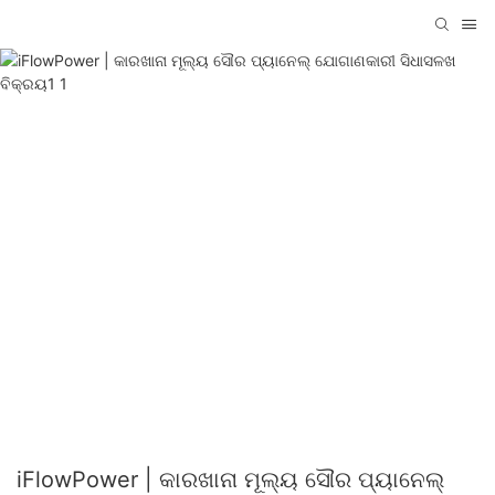
iFlowPower | କାରଖାନା ମୂଲ୍ୟ ସୌର ପ୍ୟାନେଲ୍