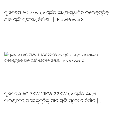
ଗୁଣବତ୍ତା AC 7kw ev ଚାର୍ଜର କାନ୍ଥ-ସ୍ଥାପିତ ଇଲେକ୍ଟ୍ରିକ୍
ଯାନ ଚାର୍ଜିଂ ଷ୍ଟେସନ୍ ନିର୍ମାତା | | iFlowPower3
ଗୁଣବତ୍ତା AC 7KW 11KW 22KW ev ଚାର୍ଜର କାନ୍ଥ-
ମାଉଣ୍ଟେଡ୍ ଇଲେକ୍ଟ୍ରିକ୍ ଯାନ ଚାର୍ଜିଂ ଷ୍ଟେସନ ନିର୍ମାତା |
iFlowPower2