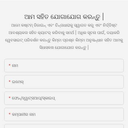
ଆମ ସହିତ ଯୋଗାଯୋଗ କରନ୍ତୁ |
ଆମେ କଷ୍ଟମ୍ ଡିଜାଇନ୍ ଏବଂ ଚିନ୍ତାଧାରାକୁ ସ୍ୱାଗତ କରୁ ଏବଂ ନିର୍ଦ୍ଦିଷ୍ଟ
ଆବଶ୍ୟକତା ସହିତ କ୍ୟାଟର୍ କରିବାକୁ ସମର୍ଥ | ଅଧିକ ସୂଚନା ପାଇଁ, ଦୟାକରି
ୱେବସାଇଟ୍ ପରିଦର୍ଶନ କରନ୍ତୁ କିମ୍ବା ପ୍ରଶ୍ନ କିମ୍ବା ଅନୁସନ୍ଧାନ ସହିତ ଆମକୁ
ସିଧାସଳଖ ଯୋଗାଯୋଗ କରନ୍ତୁ |
ନାମ
ଇମେଲ୍
ଫୋନ୍/ହ୍ୱାଟ୍ସଆପ୍/ସ୍କାଇପ୍
କମ୍ପାନୀର ନାମ