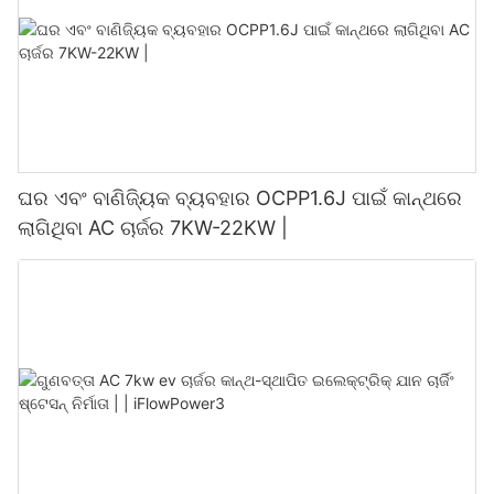
ଘର ଏବଂ ବାଣିଜ୍ୟିକ ବ୍ୟବହାର OCPP1.6J ପାଇଁ କାନ୍ଥରେ
ଲାଗିଥିବା AC ଚାର୍ଜର 7KW-22KW |