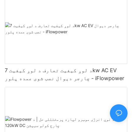
د لوړ کیفیت تعارف د لوړ کیفیت 7kw AC EV
چارجر دیوال نصب شوی عمده پلور - iFlowpower