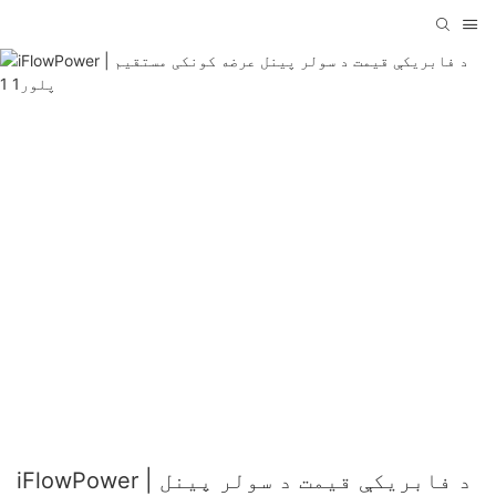
iFlowPower | د فابریکې قیمت د سولر پینل