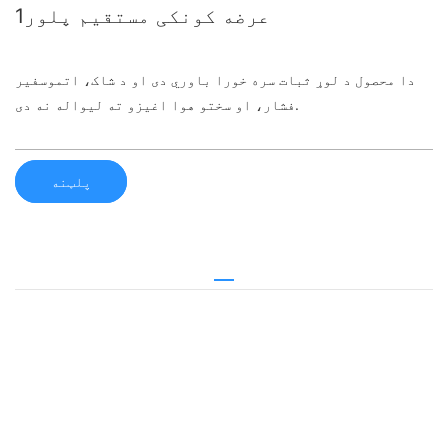
عرضه کونکی مستقیم پلور1
دا محصول د لوړ ثبات سره خورا باوري دی او د شاک، اتموسفیر
فشار، او سختو هوا اغیزو ته لیواله نه دی.
پلټنه