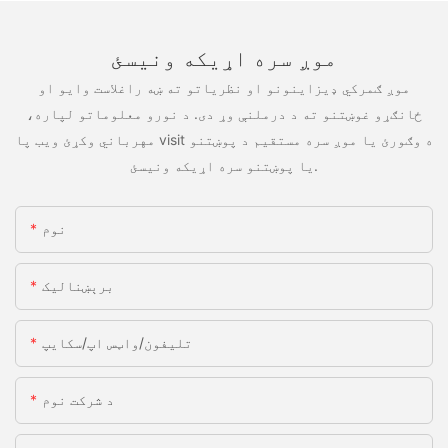
موږ سره اړیکه ونیسئ
موږ ګمرکي ډیزاینونو او نظریاتو ته ښه راغلاست وایو او
ځانګړو غوښتنو ته د درملنې وړ دی. د نورو معلوماتو لپاره،
مهرباني وکړئ ویب پا visit ه وګورئ یا موږ سره مستقیم د پوښتنو
یا پوښتنو سره اړیکه ونیسئ.
نوم
برېښنالیک
تلیفون/واټس اپ/سکایپ
د شرکت نوم