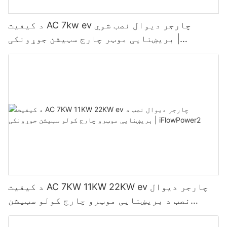
د کیفیت AC 7kw ev چارجر دیوال نصب شوي
بریښنایی موټر چارج سټیشن جوړونکی |
iFlowPower3
د کیفیت AC 7KW 11KW 22KW ev چارجر دیوال
نصب د بریښنایی موټرو چارج کولو سټیشن
جوړونکی | iFlowPower2