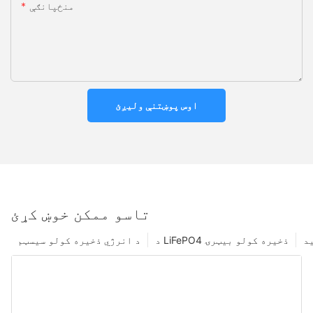
منځپانګې
اوس پوښتنې ولیږئ
تاسو ممکن خوښ کړئ
د
د LiFePO4 ذخیره کولو بیټرۍ
د انرژي ذخیره کولو سیسټم