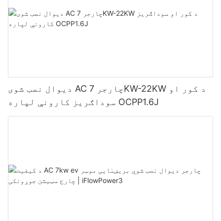
دیوال نصب شوی AC چارجر 7KW-22KW د کور او
سوداګریز کارونې لپاره OCPP1.6J