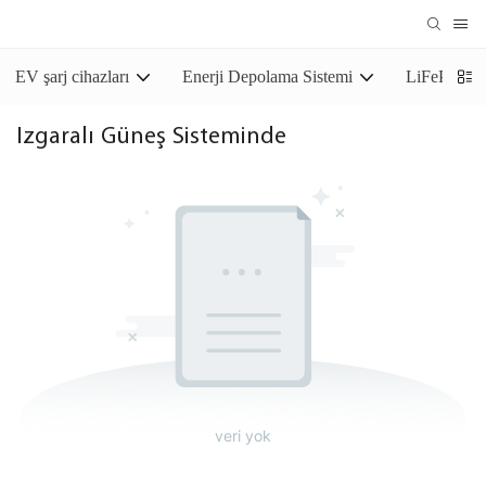
EV şarj cihazları
Enerji Depolama Sistemi
LiFePO4 De
Izgaralı Güneş Sisteminde
veri yok