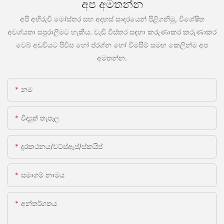
අප අමතන්න
අපි අභිරුචි මෝස්තර සහ අදහස් සාදරයෙන් පිළිගනිමු, විශේෂිත
අවශ්යතා සපුරාලීමට හැකිය. වැඩි විස්තර සඳහා කරුණාකර කරුණාකර
වෙබ් අඩවියට පිවිස හෝ ප්රශ්න හෝ විමසීම් සමඟ කෙලින්ම අප
අමතන්න.
නම
විද්‍යුත් තැපෑල
දුරකථනය/වට්ස්ඇප්/ස්කයිප්
සමාගම් නාමය
අන්තර්ගතය