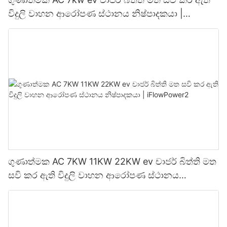
විදුලි වාහන ආරෝපණ ස්ථානය නිෂ්පාදකයා |
iFlowPower3
ගුණාත්මක AC 7KW 11KW 22KW ev චාජර් බිත්ති මත
සවි කර ඇති විදුලි වාහන ආරෝපණ ස්ථානය
නිෂ්පාදකයා | iFlowPower2