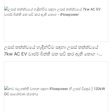
උසස් තත්ත්වයේ හැඳින්වීම සඳහා උසස් තත්ත්වයේ
7kw AC EV චාජර් බිත්ති මත සවි කර ඇති තොග -
iFlowpower