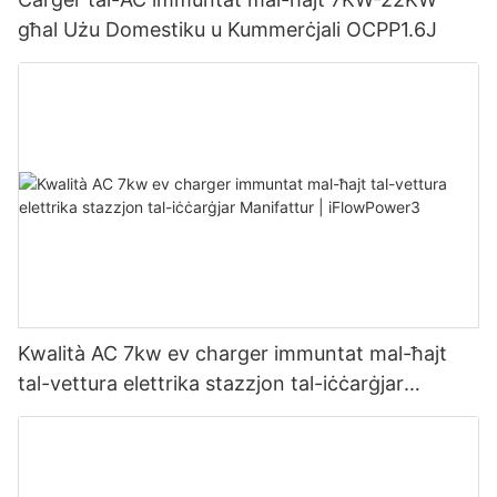
għal Użu Domestiku u Kummerċjali OCPP1.6J
Kwalità AC 7kw ev charger immuntat mal-ħajt
tal-vettura elettrika stazzjon tal-iċċarġjar
Manifattur | iFlowPower3