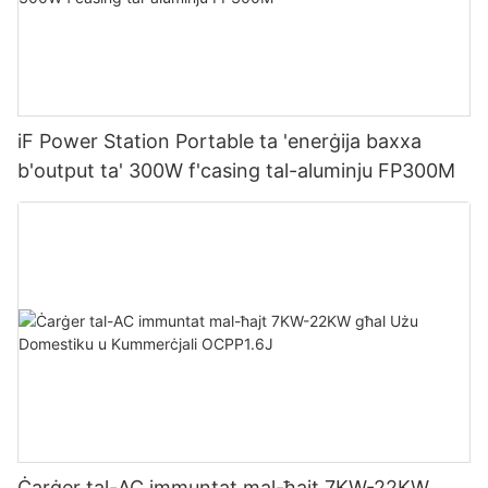
iF Power Station Portable ta 'enerġija baxxa
b'output ta' 300W f'casing tal-aluminju FP300M
Ċarġer tal-AC immuntat mal-ħajt 7KW-22KW