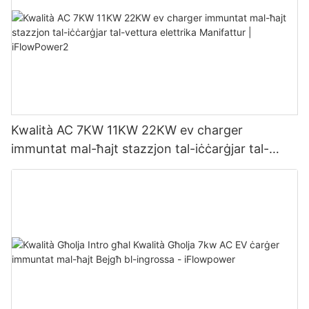
Kwalità AC 7KW 11KW 22KW ev charger
immuntat mal-ħajt stazzjon tal-iċċarġjar tal-
vettura elettrika Manifattur | iFlowPower2