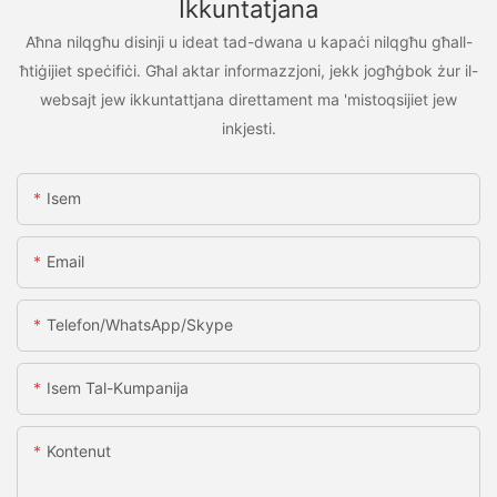
Ikkuntatjana
Aħna nilqgħu disinji u ideat tad-dwana u kapaċi nilqgħu għall-
ħtiġijiet speċifiċi. Għal aktar informazzjoni, jekk jogħġbok żur il-
websajt jew ikkuntattjana direttament ma 'mistoqsijiet jew
inkjesti.
Isem
Email
Telefon/WhatsApp/Skype
Isem Tal-Kumpanija
Kontenut