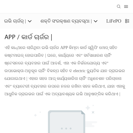
ଇଭି ଚାର୍ଜର୍ |
ଶକ୍ତି ସଂରକ୍ଷଣ ବ୍ୟବସ୍ଥା |
LiFePO4 ସଂର
APP / କାର୍ଡ ଚାର୍ଜର |
ଏହି କାନ୍ଥରେ ଲାଗିଥିବା ଇଭି ଚାର୍ଜର APP କିମ୍ବା କାର୍ଡ ସ୍ୱିପିଂ ମୋଡ୍ ସହିତ
କଷ୍ଟମାଇଜ୍ ହୋଇପାରିବ | ଘରେ, କାର୍ଯ୍ୟରେ ଏବଂ ସର୍ବସାଧାରଣ ଚାର୍ଜିଂ
ଷ୍ଟେସନରେ ବ୍ୟବହାର ପାଇଁ ଆଦର୍ଶ, ଏହା ଏକ ନିର୍ଭରଯୋଗ୍ୟ ଏବଂ
ଉପଭୋକ୍ତା-ଅନୁକୂଳ ଚାର୍ଜିଂ ବିକଳ୍ପ ସହିତ ବ electric ଦ୍ୟୁତିକ ଯାନ ଡ୍ରାଇଭର
ଯୋଗାଇଥାଏ | ଏହାର ସହଜ ଆପ୍ କାର୍ଯ୍ୟକାରିତା ଚାର୍ଜିଂ ଅଧିବେଶନ ପରିଚାଳନା
ଏବଂ ବ୍ୟାଟେରୀ ବ୍ୟବହାର ଉପରେ ନଜର ରଖିବା ସହଜ କରିଥାଏ, ଯାହା ଏହାକୁ
ଆଧୁନିକ ଡ୍ରାଇଭର ପାଇଁ ଏକ ଅତ୍ୟାବଶ୍ୟକ ଇଭି ଆନୁଷଙ୍ଗିକ କରିଥାଏ |