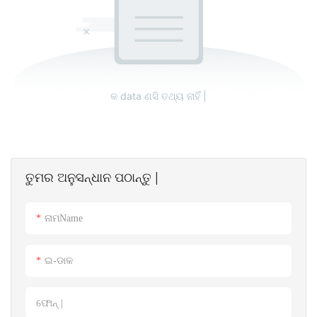
କ data ଣସି ତଥ୍ୟ ନାହିଁ |
ତୁମର ଅନୁସନ୍ଧାନ ପଠାନ୍ତୁ |
ନାମName
ଇ-ଡାକ
ଫୋନ୍ |