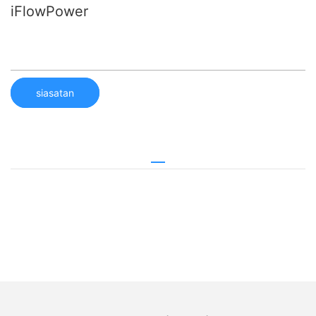
iFlowPower
siasatan