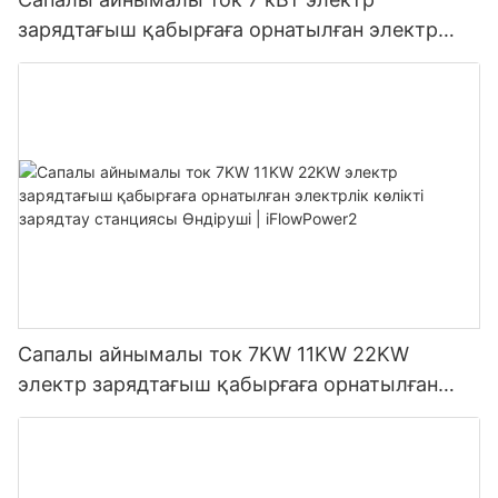
зарядтағыш қабырғаға орнатылған электр
көлігін зарядтау станциясы Өндіруші |
iFlowPower3
Сапалы айнымалы ток 7KW 11KW 22KW
электр зарядтағыш қабырғаға орнатылған
электрлік көлікті зарядтау станциясы
Өндіруші | iFlowPower2