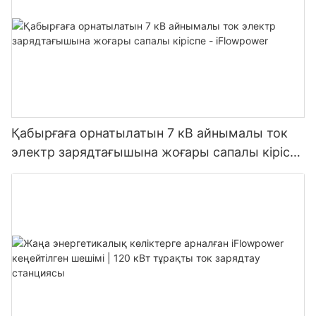
Қабырғаға орнатылатын 7 кВ айнымалы ток
электр зарядтағышына жоғары сапалы кіріспе
- iFlowpower