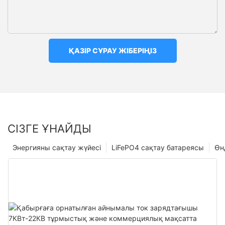
ҚАЗІР СҰРАУ ЖІБЕРІҢІЗ
СІЗГЕ ҰНАЙДЫ
Энергияны сақтау жүйесі
LiFePO4 сақтау батареясы
Өн