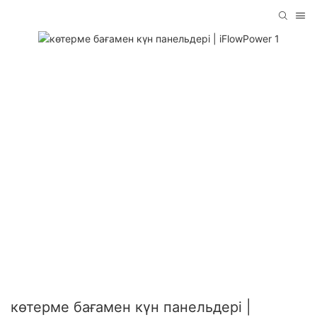
көтерме бағамен күн панельдері |