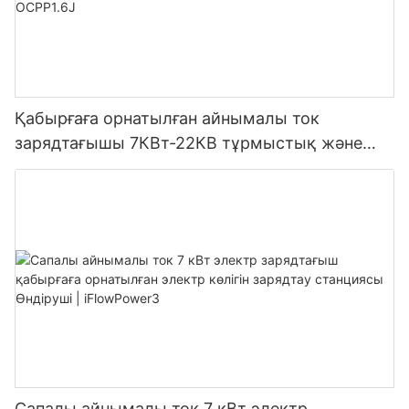
Қабырғаға орнатылған айнымалы ток
зарядтағышы 7КВт-22КВ тұрмыстық және
коммерциялық мақсатта OCPP1.6J
Сапалы айнымалы ток 7 кВт электр