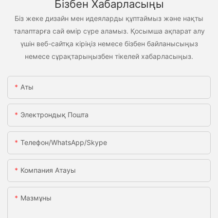
Бізбен Хабарласыңы
Біз жеке дизайн мен идеяларды құптаймыз және нақты
талаптарға сай өмір сүре аламыз. Қосымша ақпарат алу
үшін веб-сайтқа кіріңіз немесе бізбен байланысыңыз
немесе сұрақтарыңызбен тікелей хабарласыңыз.
Аты
Электрондық Пошта
Телефон/WhatsApp/Skype
Компания Атауы
Мазмұны