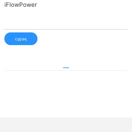
iFlowPower
сұрақ