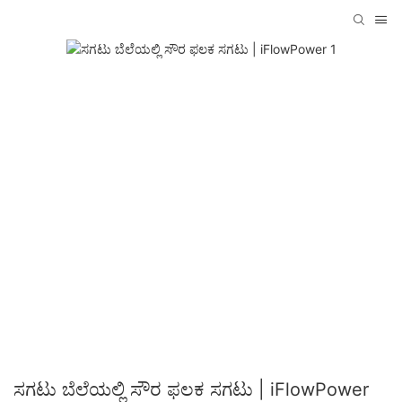
ಸಗಟು ಬೆಲೆಯಲ್ಲಿ ಸೌರ ಫಲಕ ಸಗಟು | iFlowPower