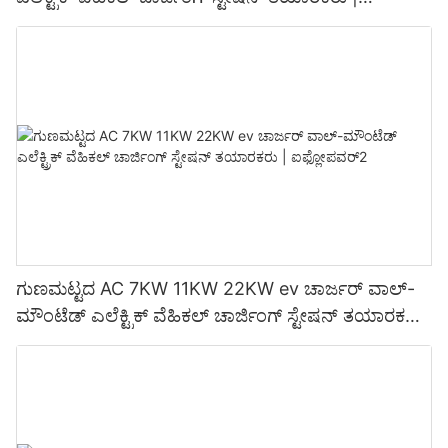
ಐಫ್ಲೋಪವರ್3
ಗುಣಮಟ್ಟದ AC 7KW 11KW 22KW ev ಚಾರ್ಜರ್ ವಾಲ್-
ಮೌಂಟೆಡ್ ಎಲೆಕ್ಟ್ರಿಕ್ ವೆಹಿಕಲ್ ಚಾರ್ಜಿಂಗ್ ಸ್ಟೇಷನ್ ತಯಾರಕರು
| ಐಫ್ಲೋಪವರ್2