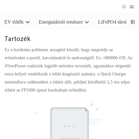
EV töltők
Energiatároló rendszer
LiFePO4 tároló akk
Tartozék
Ez a hordtáska poliészter anyagból készült, hogy megvédje az
erőműveket a portól, karcolásoktól és nedvességtől. Ez <000000 #39; Az
iFlowPower eszközök legjobb méretére tervezték, ugyanakkor elegendő
extra hellyel rendelkezik a többi kiegészítő számára. a Quick Charger
minimálisra csökkentheti a töltési időt, például körülbelül 2,5 óra teljes
töltést az FP1000 típusú hordozható erőműhöz.