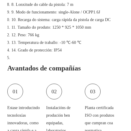
8. Lonxitude do cable da pistola: 7 m
9. Modo de funcionamento: single-Alone / OCPP1.6J
10. Recarga do sistema: carga rápida da pistola de carga DC
11. Tamaño do produto: 1250 * 925 * 1050 mm
12. Peso: 766 kg
13. Temperatura de traballo: -10 ℃-60 ℃
14. Grado de protección: IP54
Avantados de compañías
01
02
03
Estase introducindo
Instalacións de
Planta certificada
tecnoloxías
produción ben
ISO con produtos
innovadoras, como
equipadas,
que cumpran coa
a carga rápida e a
laboratorios
normativa