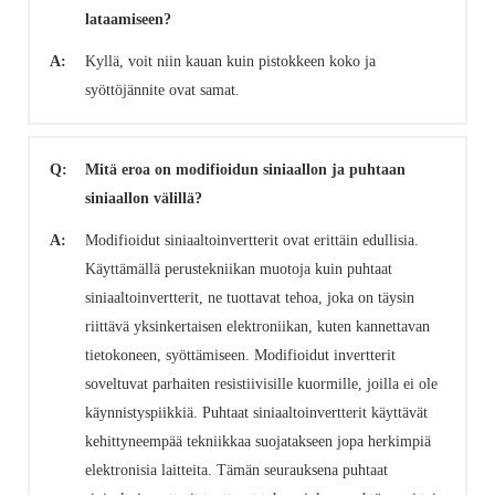
lataamiseen?
A:
Kyllä, voit niin kauan kuin pistokkeen koko ja
syöttöjännite ovat samat.
Q:
Mitä eroa on modifioidun siniaallon ja puhtaan
siniaallon välillä?
A:
Modifioidut siniaaltoinvertterit ovat erittäin edullisia.
Käyttämällä perustekniikan muotoja kuin puhtaat
siniaaltoinvertterit, ne tuottavat tehoa, joka on täysin
riittävä yksinkertaisen elektroniikan, kuten kannettavan
tietokoneen, syöttämiseen. Modifioidut invertterit
soveltuvat parhaiten resistiivisille kuormille, joilla ei ole
käynnistyspiikkiä. Puhtaat siniaaltoinvertterit käyttävät
kehittyneempää tekniikkaa suojatakseen jopa herkimpiä
elektronisia laitteita. Tämän seurauksena puhtaat