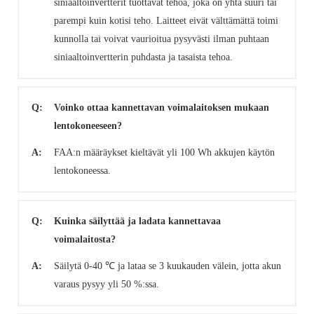
siniaaltoinvertterit tuottavat tehoa, joka on yhtä suuri tai
parempi kuin kotisi teho. Laitteet eivät välttämättä toimi
kunnolla tai voivat vaurioitua pysyvästi ilman puhtaan
siniaaltoinvertterin puhdasta ja tasaista tehoa.
Q:
Voinko ottaa kannettavan voimalaitoksen mukaan
lentokoneeseen?
A:
FAA:n määräykset kieltävät yli 100 Wh akkujen käytön
lentokoneessa.
Q:
Kuinka säilyttää ja ladata kannettavaa
voimalaitosta?
A:
Säilytä 0-40 ℃ ja lataa se 3 kuukauden välein, jotta akun
varaus pysyy yli 50 %:ssa.