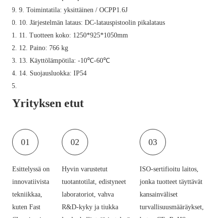
9. Toimintatila: yksittäinen / OCPP1.6J
10. Järjestelmän lataus: DC-latauspistoolin pikalataus
11. Tuotteen koko: 1250*925*1050mm
12. Paino: 766 kg
13. Käyttölämpötila: -10℃-60℃
14. Suojausluokka: IP54
Yrityksen etut
01
02
03
Esittelyssä on
Hyvin varustetut
ISO-sertifioitu laitos,
innovatiivista
tuotantotilat, edistyneet
jonka tuotteet täyttävät
tekniikkaa,
laboratoriot, vahva
kansainväliset
kuten Fast
R&D-kyky ja tiukka
turvallisuusmääräykset,