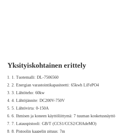
Yksityiskohtainen erittely
1. Tuotemalli: DL-7506560
2. Energian varastointikapasiteetti: 65kwh LiFePO4
3. Lähtöteho: 60kw
4. Lähtöjännite: DC200V-750V
5. Lähtövirta: 0-150A
6. Ihmisen ja koneen käyttöliittymä: 7 tuuman kosketusnäyttö
7. Latauspistooli: GB/T (CCS1/CCS2/CHAdeMO)
8. Pistoolin kaapelin pituus: 7m