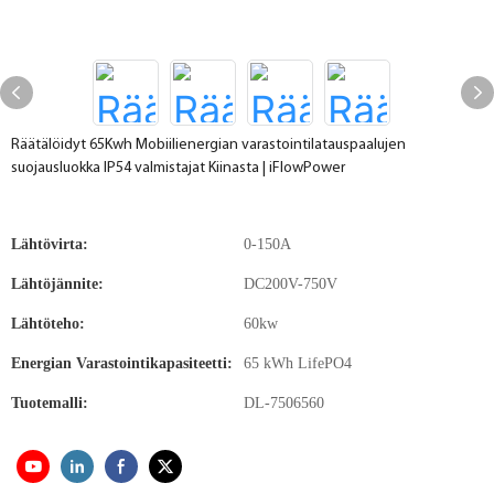
Räätälöidyt 65Kwh Mobiilienergian varastointilatauspaalujen
suojausluokka IP54 valmistajat Kiinasta | iFlowPower
Lähtövirta:
0-150A
Lähtöjännite:
DC200V-750V
Lähtöteho:
60kw
Energian Varastointikapasiteetti:
65 kWh LifePO4
Tuotemalli:
DL-7506560