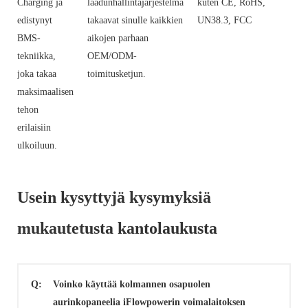
Charging ja
laadunhallintajärjestelmä
kuten CE, RoHS,
edistynyt
takaavat sinulle kaikkien
UN38.3, FCC
BMS-
aikojen parhaan
tekniikka,
OEM/ODM-
joka takaa
toimitusketjun.
maksimaalisen
tehon
erilaisiin
ulkoiluun.
Usein kysyttyjä kysymyksiä
mukautetusta kantolaukusta
Q:
Voinko käyttää kolmannen osapuolen
aurinkopaneelia iFlowpowerin voimalaitoksen