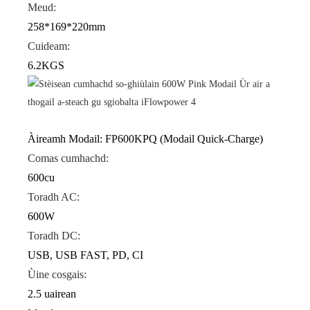
Meud:
258*169*220mm
Cuideam:
6.2KGS
Àireamh Modail: FP600KPQ (Modail Quick-Charge)
Comas cumhachd:
600cu
Toradh AC:
600W
Toradh DC:
USB, USB FAST, PD, CI
Ùine cosgais:
2.5 uairean