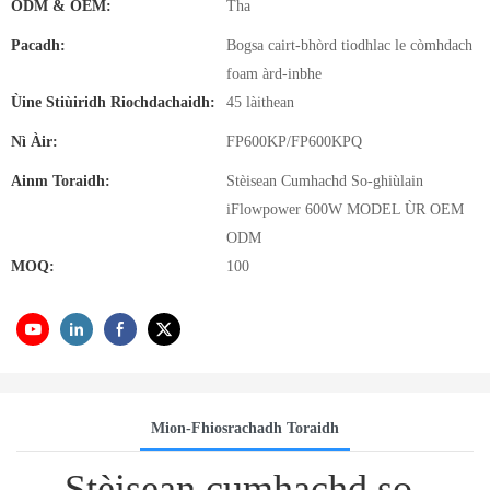
ODM & OEM:
Tha
Pacadh:
Bogsa cairt-bhòrd tiodhlac le còmhdach
foam àrd-inbhe
Ùine Stiùiridh Riochdachaidh:
45 làithean
Nì Àir:
FP600KP/FP600KPQ
Ainm Toraidh:
Stèisean Cumhachd So-ghiùlain
iFlowpower 600W MODEL ÙR OEM
ODM
MOQ:
100
Mion-Fhiosrachadh Toraidh
Stèisean cumhachd so-