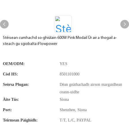
Stèisean cumhachd so-ghiùlain 600W Pink Modail Ùr air a thogail a-
steach gu sgiobalta iFlowpower
OEM/ODM:
YES
Còd HS:
8501101000
Seòrsa Plugan:
Dèan gnàthachadh airson margaidhean
ceann-uidhe
Àite Tùs:
Sìona
Port:
Shenzhen, Sìona
Teirmean Pàighidh:
T/T, L/C, PAYPAL