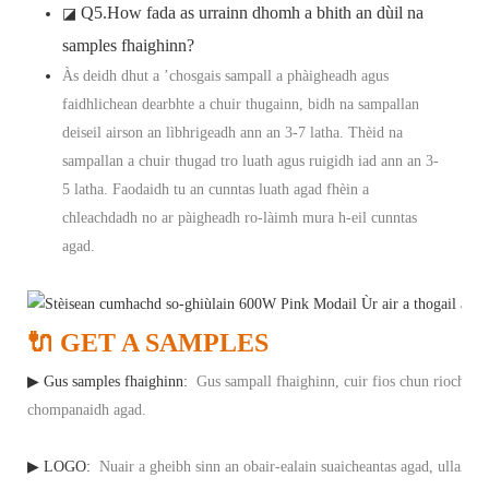
Q5.How fada as urrainn dhomh a bhith an dùil na
◪
samples fhaighinn?
Às deidh dhut a ’chosgais sampall a phàigheadh ​​​​agus
faidhlichean dearbhte a chuir thugainn, bidh na sampallan
deiseil airson an lìbhrigeadh ann an 3-7 latha. Thèid na
sampallan a chuir thugad tro luath agus ruigidh iad ann an 3-
5 latha. Faodaidh tu an cunntas luath agad fhèin a
chleachdadh no ar pàigheadh ​​​​ro-làimh mura h-eil cunntas
agad.
🔌 GET A SAMPLES
▶ Gus samples fhaighinn:
Gus sampall fhaighinn, cuir fios chun riochdaire
chompanaidh agad.
▶ LOGO:
Nuair a gheibh sinn an obair-ealain suaicheantas agad, ullaichi