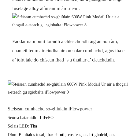
fuselage alloy alùmanum àrd-neart.
Faodar naoi puirt toraidh a chleachdadh aig an aon àm,
chan eil feum air ciudha airson solar cumhachd, agus tha e
a’ toirt taic do chìsean fhad ‘s a thathar a’ cleachdadh.
Stèisean cumhachd so-ghiùlain iFlowpower
Seòrsa bataraidh:
LiFePO
Solais LED:
Tha
Dìon:
Bholtaids ìosal, thar-shruth, cus teas, cuairt ghoirid, cus