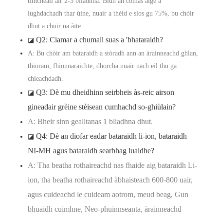
timcheall air 2-3 bliadhna. Bidh an comas aige a’
lughdachadh thar ùine, nuair a thèid e sìos gu 75%, bu chòir
dhut a chuir na àite.
Q2: Ciamar a chumail suas a 'bhataraidh?
◪
A: Bu chòir am bataraidh a stòradh ann an àrainneachd ghlan,
thioram, fhionnaraichte, dhorcha nuair nach eil thu ga
chleachdadh.
Q3: Dè mu dheidhinn seirbheis às-reic airson
◪
gineadair grèine stèisean cumhachd so-ghiùlain?
A: Bheir sinn gealltanas 1 bliadhna dhut.
Q4: Dè an diofar eadar bataraidh li-ion, bataraidh
◪
NI-MH agus bataraidh searbhag luaidhe?
A: Tha beatha rothaireachd nas fhaide aig bataraidh Li-
ion, tha beatha rothaireachd àbhaisteach 600-800 uair,
agus cuideachd le cuideam aotrom, meud beag, Gun
bhuaidh cuimhne, Neo-phuinnseanta, àrainneachd