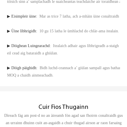
tòisich sinn a’ samplachadh le suaicheantas teachdaiche air toraidhean agus
▶ Eisimpleir ùine:
Mar as trice 7 latha, ach a-mhàin ùine conaltraidh mi
▶ Ùine lìbhrigidh:
10 gu 15 latha le ùmhlachd do chlàr-ama itealain.
▶ Dòighean Luingearachd:
Itealaich adhair agus lìbhrigeadh a-staigh gu d
eil cead aig bataraidh a ghiùlan.
▶ Dòigh pàighidh:
Bidh luchd-ceannach a’ giùlan sampall agus bathar. A
MOQ a chaidh ainmeachadh.
Cuir Fios Thugainn
Dìreach fàg am post-d no an àireamh fòn agad san fhoirm conaltraidh gus
an urrainn dhuinn cuòt an-asgaidh a chuir thugad airson ar raon farsaing