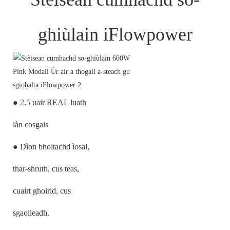
ghiùlain iFlowpower
● 2.5 uair REAL luath
làn cosgais
● Dìon bholtachd ìosal,
thar-shruth, cus teas,
cuairt ghoirid, cus
sgaoileadh.