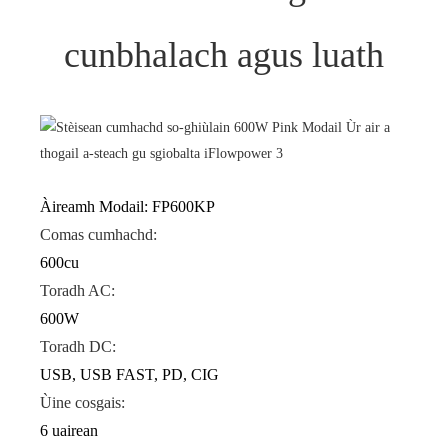
cunbhalach agus luath
Àireamh Modail: FP600KP
Comas cumhachd:
600cu
Toradh AC:
600W
Toradh DC:
USB, USB FAST, PD, CIG
Ùine cosgais:
6 uairean