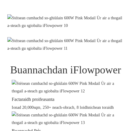
Buannachdan iFlowpower
Factaraidh proifeasanta
Ionad 20,000sqm, 250+ neach-obrach, 8 loidhnichean toraidh
Buannachd Prìs