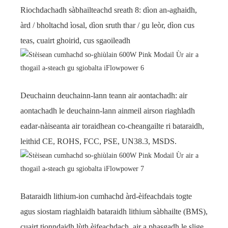
Riochdachadh sàbhailteachd sreath 8: dìon an-aghaidh,
àrd / bholtachd ìosal, dìon sruth thar / gu leòr, dìon cus
teas, cuairt ghoirid, cus sgaoileadh
Deuchainn deuchainn-lann teann air aontachadh: air
aontachadh le deuchainn-lann ainmeil airson riaghladh
eadar-nàiseanta air toraidhean co-cheangailte ri bataraidh,
leithid CE, ROHS, FCC, PSE, UN38.3, MSDS.
Bataraidh lithium-ion cumhachd àrd-èifeachdais togte
agus siostam riaghlaidh bataraidh lithium sàbhailte (BMS),
cuairt tionndaidh lùth èifeachdach, air a phasgadh le slige