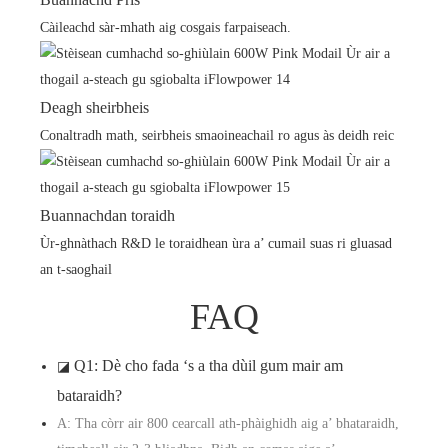
Càileachd sàr-mhath aig cosgais farpaiseach.
Deagh sheirbheis
Conaltradh math, seirbheis smaoineachail ro agus às deidh reic
Buannachdan toraidh
Ùr-ghnàthach R&D le toraidhean ùra a’ cumail suas ri gluasad
an t-saoghail
FAQ
Q1: Dè cho fada ‘s a tha dùil gum mair am
◪
bataraidh?
A: Tha còrr air 800 cearcall ath-phàighidh aig a’ bhataraidh,