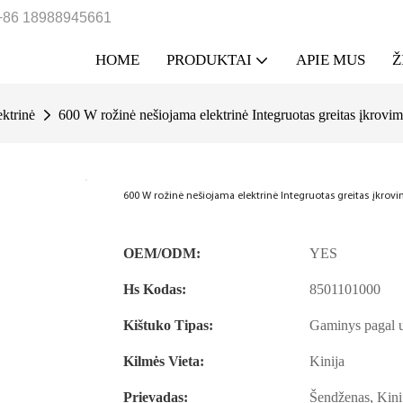
+86 18988945661
HOME
PRODUKTAI
APIE MUS
Ž
ktrinė
600 W rožinė nešiojama elektrinė Integruotas greitas įkrov
600 W rožinė nešiojama elektrinė Integruotas greitas įkro
OEM/ODM:
YES
Hs Kodas:
8501101000
Kištuko Tipas:
Gaminys pagal u
Kilmės Vieta:
Kinija
Prievadas:
Šendženas, Kini