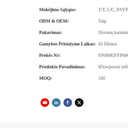
Mokėjimo Sąlygos:
T/T, L/C, PAY
ODM & OEM:
Taip
Pakavimas:
Dovanų kartonin
Gamybos Pristatymo Laikas:
45 Dienos
Prekės Nr:
FP600KP/FP6
Produkto Pavadinimas:
iFlowpower n
MOQ:
100