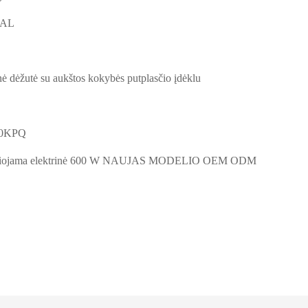
PAL
ė dėžutė su aukštos kokybės putplasčio įdėklu
00KPQ
ešiojama elektrinė 600 W NAUJAS MODELIO OEM ODM