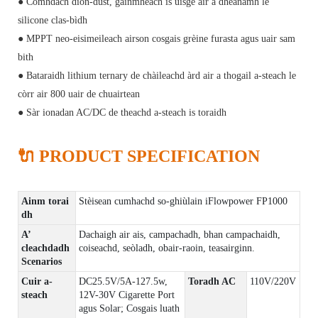
● Còmhdach dìon-dust, gainmheach is uisge air a dhèanamh le
silicone clas-bìdh
● MPPT neo-eisimeileach airson cosgais grèine furasta agus uair sam
bith
● Bataraidh lithium ternary de chàileachd àrd air a thogail a-steach le
còrr air 800 uair de chuairtean
● Sàr ionadan AC/DC de theachd a-steach is toraidh
🔌 PRODUCT SPECIFICATION
Ainm torai
Stèisean cumhachd so-ghiùlain iFlowpower FP1000
dh
A’
Dachaigh air ais, campachadh, bhan campachaidh,
cleachdadh
coiseachd, seòladh, obair-raoin, teasairginn.
Scenarios
Cuir a-
DC25.5V/5A-127.5w,
Toradh AC
110V/220V
steach
12V-30V Cigarette Port
agus Solar; Cosgais luath