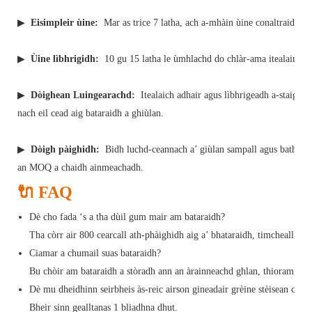
▶
Eisimpleir ùine:
Mar as trice 7 latha, ach a-mhàin ùine conaltraidh m
▶
Ùine lìbhrigidh:
10 gu 15 latha le ùmhlachd do chlàr-ama itealain.
▶
Dòighean Luingearachd:
Itealaich adhair agus lìbhrigeadh a-staigh g
nach eil cead aig bataraidh a ghiùlan.
▶
Dòigh pàighidh:
Bidh luchd-ceannach a’ giùlan sampall agus bathar.
an MOQ a chaidh ainmeachadh.
🔌 FAQ
Dè cho fada ‘s a tha dùil gum mair am bataraidh?
Tha còrr air 800 cearcall ath-phàighidh aig a’ bhataraidh, timcheall air
Ciamar a chumail suas bataraidh?
Bu chòir am bataraidh a stòradh ann an àrainneachd ghlan, thioram, fhi
Dè mu dheidhinn seirbheis às-reic airson gineadair grèine stèisean cum
Bheir sinn gealltanas 1 bliadhna dhut.