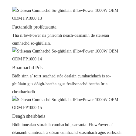
Factaraidh proifeasanta
Tha iFlowPower na phrìomh neach-dèanamh de stèisean
cumhachd so-ghiùlain.
Buannachd Prìs
Bidh sinn a’ toirt seachad stòr dealain cumhachdach is so-
ghiùlain gus dòigh-beatha agus feallsanachd beatha ùr a
chruthachadh.
Deagh sheirbheis
Bidh innealan stòraidh cumhachd pearsanta iFlowPower a’
dèanamh cinnteach à stòran cumhachd seasmhach agus earbsach