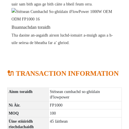
uair sam bith agus ge bith càite a bheil feum orra.
Buannachdan toraidh
Tha daoine an-asgaidh airson luchd-iomairt a-muigh agus a h-
uile seòrsa de bheatha far a’ ghriod.
🔌 TRANSACTION INFORMATION
Ainm toraidh
Stèisean cumhachd so-ghiùlain
iFlowpower
Nì Àir.
FP1000
MOQ
100
Ùine stiùiridh
45 làithean
riochdachaidh