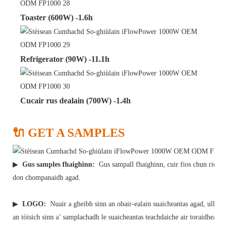
Toaster (600W) -1.6h
Refrigerator (90W) -11.1h
Cucair rus dealain (700W) -1.4h
🔌 GET A SAMPLES
▶
Gus samples fhaighinn:
Gus sampall fhaighinn, cuir fios chun riochda
don chompanaidh agad.
▶
LOGO:
Nuair a gheibh sinn an obair-ealain suaicheantas agad, ullaich
an tòisich sinn a’ samplachadh le suaicheantas teachdaiche air toraidhean a