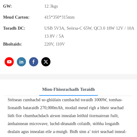
GW:
12.3kgs
Meud Carton:
415*350*315mm
Toradh DC:
USB 5V3A, Seòrsa-C 65W, QC3.0 18W 12V / 10A
13.8V / 5A
Bholtaids:
220V, 110V
Mion-Fhiosrachadh Toraidh
Stèisean cumhachd so-ghiùlain cumhachd toraidh 1000W, tomhas-
lìonaidh bataraidh 270,000mAh, modail meud rìgh a bheir seachad
lùth fìor chumhachdach airson innealan leithid tiormairean fuilt,
àmhainnean microvave, luchd-dèanaidh cofaidh, stòbha losgaidh
dealain agus innealan eile a-muigh. Bidh sinn a’ toirt seachad inneal-