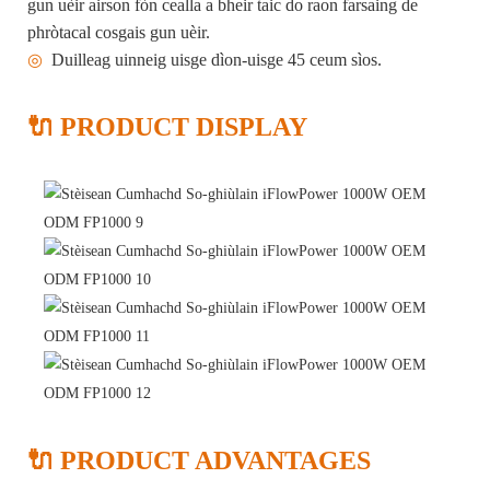
gun uèir airson fòn cealla a bheir taic do raon farsaing de
phròtacal cosgais gun uèir.
◎
Duilleag uinneig uisge dìon-uisge 45 ceum sìos.
🔌 PRODUCT DISPLAY
🔌 PRODUCT ADVANTAGES