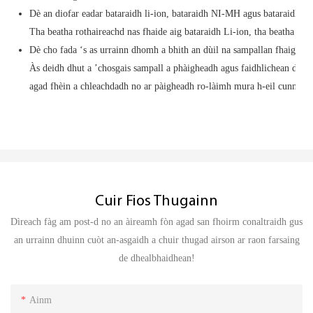
Dè an diofar eadar bataraidh li-ion, bataraidh NI-MH agus bataraidh se
Tha beatha rothaireachd nas fhaide aig bataraidh Li-ion, tha beatha r
Dè cho fada ‘s as urrainn dhomh a bhith an dùil na sampallan fhaighinn
Às deidh dhut a ’chosgais sampall a phàigheadh ​​​​agus faidhlichean dea
agad fhèin a chleachdadh no ar pàigheadh ​​​​ro-làimh mura h-eil cunntas 
Cuir Fios Thugainn
Dìreach fàg am post-d no an àireamh fòn agad san fhoirm conaltraidh gus
an urrainn dhuinn cuòt an-asgaidh a chuir thugad airson ar raon farsaing
de dhealbhaidhean!
Ainm