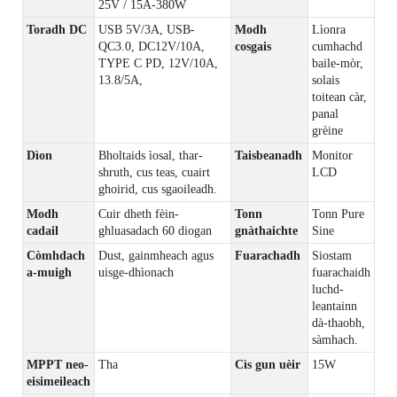
25V / 15A-380W
Toradh DC
USB 5V/3A, USB-
Modh
Lìonra
QC3.0, DC12V/10A,
cosgais
cumhachd
TYPE C PD, 12V/10A,
baile-mòr,
13.8/5A,
solais
toitean càr,
panal
grèine
Dìon
Bholtaids ìosal, thar-
Taisbeanadh
Monitor
shruth, cus teas, cuairt
LCD
ghoirid, cus sgaoileadh.
Modh
Cuir dheth fèin-
Tonn
Tonn Pure
cadail
ghluasadach 60 diogan
gnàthaichte
Sine
Còmhdach
Dust, gainmheach agus
Fuarachadh
Siostam
a-muigh
uisge-dhìonach
fuarachaidh
luchd-
leantainn
dà-thaobh,
sàmhach.
MPPT neo-
Tha
Cìs gun uèir
15W
eisimeileach