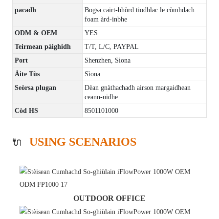
pacadh
Bogsa cairt-bhòrd tiodhlac le còmhdach
foam àrd-inbhe
ODM & OEM
YES
Teirmean pàighidh
T/T, L/C, PAYPAL
Port
Shenzhen, Sìona
Àite Tùs
Sìona
Seòrsa plugan
Dèan gnàthachadh airson margaidhean
ceann-uidhe
Còd HS
8501101000
USING SCENARIOS
🔌
OUTDOOR OFFICE