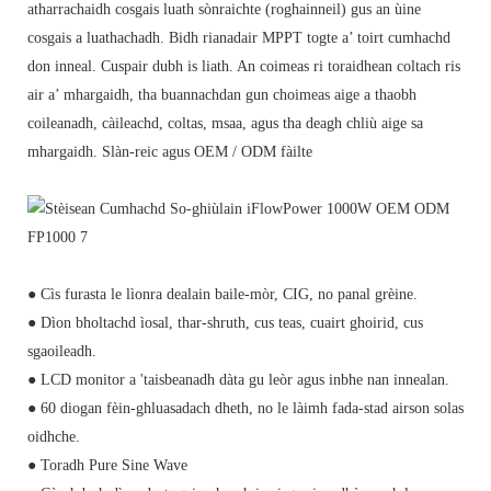
atharrachaidh cosgais luath sònraichte (roghainneil) gus an ùine
cosgais a luathachadh. Bidh rianadair MPPT togte a’ toirt cumhachd
don inneal. Cuspair dubh is liath. An coimeas ri toraidhean coltach ris
air a’ mhargaidh, tha buannachdan gun choimeas aige a thaobh
coileanadh, càileachd, coltas, msaa, agus tha deagh chliù aige sa
mhargaidh. Slàn-reic agus OEM / ODM fàilte
● Cìs furasta le lìonra dealain baile-mòr, CIG, no panal grèine.
● Dìon bholtachd ìosal, thar-shruth, cus teas, cuairt ghoirid, cus
sgaoileadh.
● LCD monitor a 'taisbeanadh dàta gu leòr agus inbhe nan innealan.
● 60 diogan fèin-ghluasadach dheth, no le làimh fada-stad airson solas
oidhche.
● Toradh Pure Sine Wave