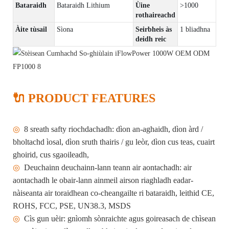
Bataraidh
Bataraidh Lithium
Ùine
>1000
rothaireachd
Àite tùsail
Sìona
Seirbheis às
1 bliadhna
deidh reic
🔌 PRODUCT FEATURES
◎
8 sreath safty riochdachadh: dìon an-aghaidh, dìon àrd /
bholtachd ìosal, dìon sruth thairis / gu leòr, dìon cus teas, cuairt
ghoirid, cus sgaoileadh,
◎
Deuchainn deuchainn-lann teann air aontachadh: air
aontachadh le obair-lann ainmeil airson riaghladh eadar-
nàiseanta air toraidhean co-cheangailte ri bataraidh, leithid CE,
ROHS, FCC, PSE, UN38.3, MSDS
◎
Cìs gun uèir: gnìomh sònraichte agus goireasach de chìsean