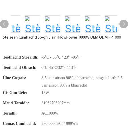
Stèisean Cumhachd So-ghiùlain iFlowPower 1000W OEM ODM FP1000
Teòthachd Stòraidh:
-5℃ - 35℃ / 23℉-95℉
Teòthachd Obrach:
0℃-45℃/32℉-113℉
Ùine Cosgais:
8.5 uair airson 90% a bharrachd, cosgais luath 2.5
uair airson 90% a bharrachd
Cìs Gun Uèir:
15W
Meud Toraidh:
319*270*207mm
Toradh:
AC1000W
Comas Cumhachd:
270,000mAh / 999Wh