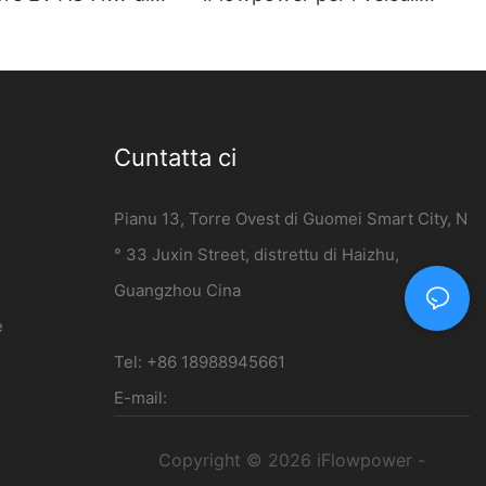
ità à muru -
d'Energia Novi | Stazione di
er
ricarica DC 120 kW
Cuntatta ci
Pianu 13, Torre Ovest di Guomei Smart City, N
° 33 Juxin Street, distrettu di Haizhu,
Guangzhou Cina
e
Tel: +86 18988945661
E-mail:
Copyright © 2026 iFlowpower -