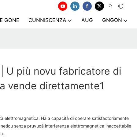
TE GONE
CUNNISCENZA
AUG
GNGON
| U più novu fabricatore di
da vende direttamente1
tà elettromagnetica. Hà a capacità di operare satisfactoriamente
gneticu senza pruvucà interferenza elettromagnetica inaccettabile
te.