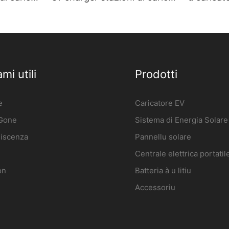
 à muru
di veìculi elettrici à muru
alta qual
Power3
Produttore | iFlowPower2
iFlowpow
mi utili
Prodotti
e
Caricatore EV
 Gone
Sistema di Energia Solare
iscenza
Pannellu solare
Centrale elettrica portatil
on
Batteria à u litiu
Accessoriu