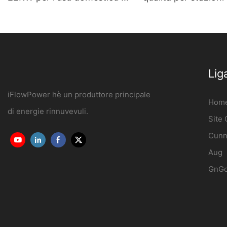
cummerciale OCPP1.6J
di veiculi elettriche
Produttore | iFlow
Liga
iFlowPower hè un produttore principale
Hom
di energie rinnuvevuli.
Site
Cunn
Aug
GnG