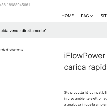
+86 18988945661
HOME
PAC
SI
rapida vende direttamente1
iFlowPower 
carica rapi
Stu pruduttu hà cumpatibili
in u so ambiente elettroma
à qualcosa in quellu ambien