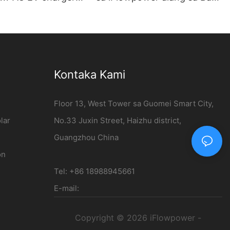
nted Wholesale -
ong Mga Sasakyan sa
er
Enerhiya | 120kW DC
Charging Station
Kontaka Kami
Floor 13, West Tower sa Guomei Smart City,
lar
No.33 Juxin Street, Haizhu district,
Guangzhou China
on
Tel: +86 18988945661
E-mail:
Copyright © 2026 iFlowpower -