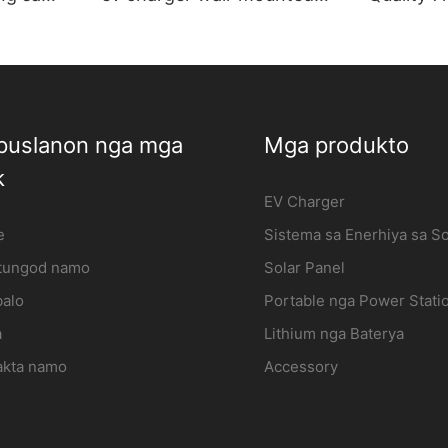
ic vehicle
electric vehicle charging
wall-mou
station Manufacturer |
iFlowpow
lowPower3
iFlowPower2
uslanon nga mga
Mga produkto
k
EV Charger
e
Sistema sa Enerhiya sa So
tungod namo
Solar Panel
balo
Portable nga Power Stati
a
Lithium nga Baterya
akta namo
Accessory