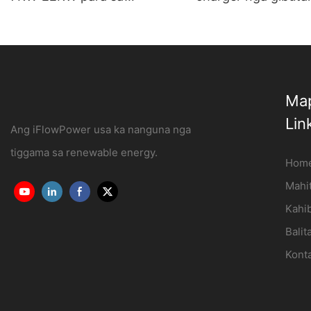
Panimalay ug Komersyal nga
dingding nga electr
Paggamit OCPP1.6J
charging station
Manufacturer | iF
Map
Lin
Ang iFlowPower usa ka nanguna nga
tiggama sa renewable energy.
Hom
Mahi
Kahi
Balit
Kont