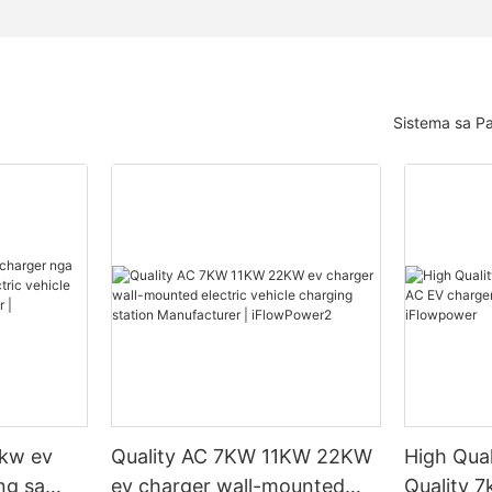
Sistema sa Pa
7kw ev
Quality AC 7KW 11KW 22KW
High Qual
ng sa
ev charger wall-mounted
Quality 