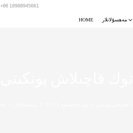
+86 18988945661
مەھسۇلاتلار
HOME
توك قاچىلاش پونكىتى
ك قاچىلاش پونكىتى
DC EV توك قاچىلىغۇچ
مەھسۇلاتلار
ome