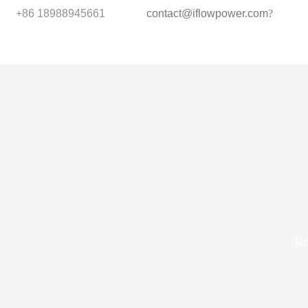
+86 18988945661
contact@iflowpower.com
?
H