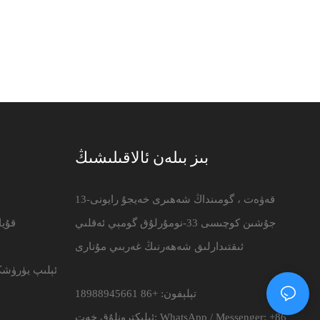
بىز بىلەن ئالاقىلىشىڭ
13-قەۋەت ، گومىنداڭ شەھىرى خەيجۇ رايونى
جۇشىن كوچىسى 33-نومۇرلۇق گومېي ئەقلىي
قۇي
ئىقتىدارلىق شەھەرنىڭ غەربىي مۇنارى
ئېلىپ يۈرۈشك
تېلېفون: +86 18988945661
WhatsApp / Messenger: +86
ئېلېكترونلۇق خەت: