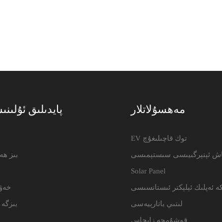
مەھسۇلاتلار
پايدىلىق ئۇلىنى
EV توك قاچىلىغۇچ
e
اش ئېنېرگىيىسى سىستېمىسى
بىز ھە
Solar Panel
ە ئەپلىك ئېلېكتر ئىستانسىسى
خەۋ
لىتىي باتارېيەسى
بىزگە 
قوشۇمچە زاپچاس