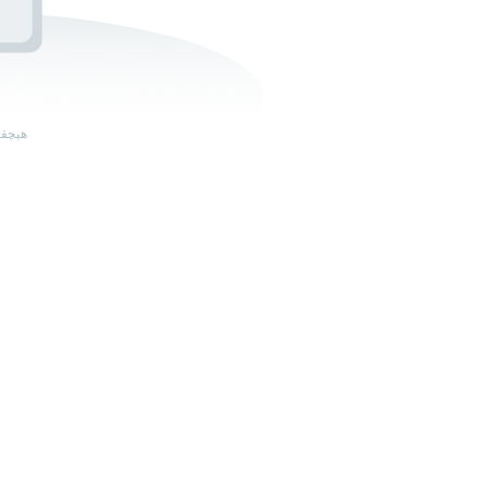
ھېچقا