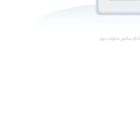
نداق سانلىق مەلۇمات يوق