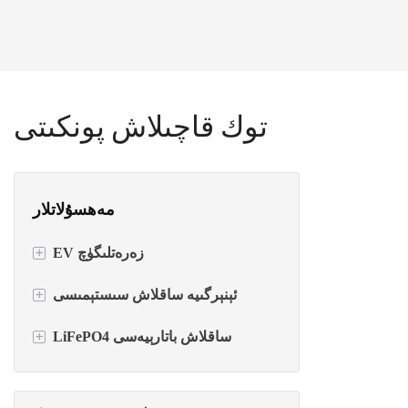
توك قاچىلاش پونكىتى
مەھسۇلاتلار
+
EV زەرەتلىگۈچ
+
AC EV توك قاچىلىغۇچ
ئېنېرگىيە ساقلاش سىستېمىسى
+
LiFePO4 ساقلاش باتارېيەسى
DC EV توك قاچىلىغۇچ
Inverter + Battery All-in-one
باتارېيە بىلەن EV توك قاچىلىغۇچ
قۇۋۋەت ئايلاندۇرغۇچ
تامغا ئورنىتىلغان باتارېيە