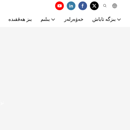
بىزگە تاباش
خەۋەرلەر
بىلىم
بىز ھەققىدە
تو