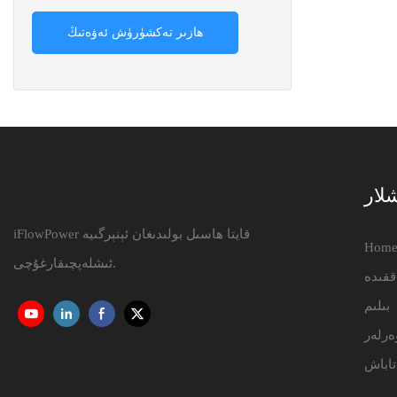
ھازىر تەكشۈرۈش ئەۋەتىڭ
شلار
iFlowPower قايتا ھاسىل بولىدىغان ئېنېرگىيە
Hom
ئىشلەپچىقارغۇچى.
ققىدە
بىلىم
ەرلەر
تاباش